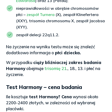
Edwardsa
) oraz 13 (Patau);
nieprawidłowości w obrębie chromosomów
płci –
zespół Turnera
(X), zespół Klinefertera
(XXY), trisomia chromosomu X, zespół Jacobsa
(XYY).
zespół delecji 22q11.2.
Na życzenie na wyniku testu może się znaleźć
dodatkowo informacja o
płci dziecka.
W przypadku
ciąży bliźniaczej zakres badania
Harmony
obejmuje
trisomię 21
., 18., 13. i płeć na
życzenie.
Test Harmony – cena badania
Ile kosztuje
test Harmony? Cena
wynosi około
2200-2400 złotych, w zależności od wybranej
placówki.