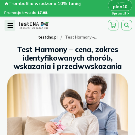
Skip
🔥Trombofilia wrodzona 10% taniej
🔥Trombofilia wrodzona 10% taniej
x
plan10
plan10
>
>
to
Promocja trwa do
.
17.08
Promocja trwa do
17.08
.
Sprawdź
content
Open
Menu
/
testdna.pl
Test Harmony –...
Test Harmony – cena, zakres
identyfikowanych chorób,
wskazania i przeciwwskazania