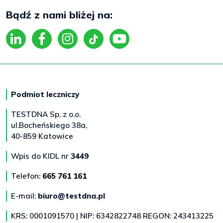
Bądź z nami bliżej na:
Podmiot leczniczy
TESTDNA Sp. z o.o.
ul.Bocheńskiego 38a,
40-859 Katowice
Wpis do KIDL nr
3449
Telefon:
665 761 161
E-mail:
biuro@testdna.pl
KRS: 0001091570 | NIP: 6342822748 REGON: 243413225