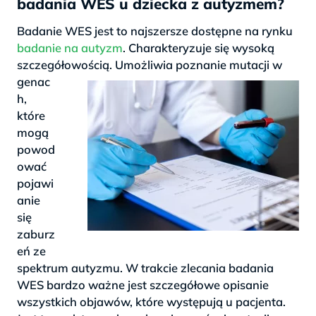
badania WES u dziecka z autyzmem?
Badanie WES jest to najszersze dostępne na rynku
badanie na autyzm
. Charakteryzuje się wysoką
szczegółowością. Umożliwia poznanie mutacji w
genac
h,
które
mogą
powod
ować
pojawi
anie
się
zaburz
eń ze
spektrum autyzmu. W trakcie zlecania badania
WES bardzo ważne jest szczegółowe opisanie
wszystkich objawów, które występują u pacjenta.