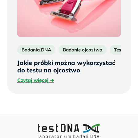
Badania DNA
Badanie ojcostwa
Test DNA 
Jakie próbki można wykorzystać
do testu na ojcostwo
Czytaj
Czytaj więcej
więcej