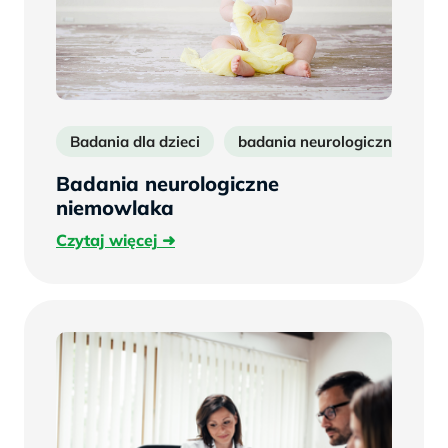
Badania dla dzieci
badania neurologiczne
b
Badania neurologiczne
niemowlaka
Czytaj
Czytaj więcej
więcej