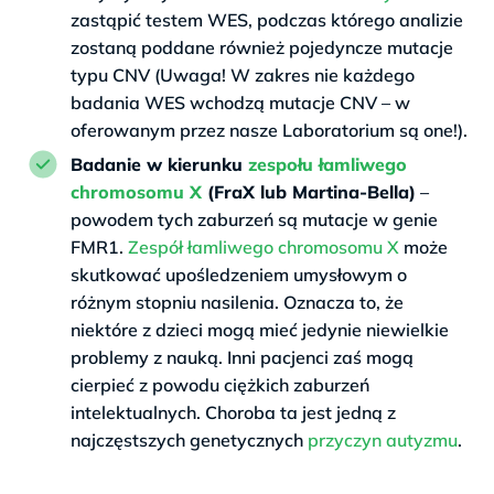
zastąpić testem WES, podczas którego analizie
zostaną poddane również pojedyncze mutacje
typu CNV (Uwaga! W zakres nie każdego
badania WES wchodzą mutacje CNV – w
oferowanym przez nasze Laboratorium są one!).
Badanie w kierunku
zespołu łamliwego
chromosomu X
(FraX lub Martina-Bella)
–
powodem tych zaburzeń są mutacje w genie
FMR1.
Zespół łamliwego chromosomu X
może
skutkować upośledzeniem umysłowym o
różnym stopniu nasilenia. Oznacza to, że
niektóre z dzieci mogą mieć jedynie niewielkie
problemy z nauką. Inni pacjenci zaś mogą
cierpieć z powodu ciężkich zaburzeń
intelektualnych. Choroba ta jest jedną z
najczęstszych genetycznych
przyczyn autyzmu
.