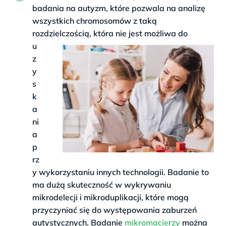
badania na autyzm, które pozwala na analizę
wszystkich chromosomów z taką
rozdzielczością, która
nie jest możliwa do
u
z
y
s
k
a
ni
a
p
rz
y wykorzystaniu innych technologii. Badanie to
ma dużą skuteczność w wykrywaniu
mikrodelecji i mikroduplikacji, które mogą
przyczyniać się do występowania zaburzeń
autystycznych. Badanie
mikromacierzy
można