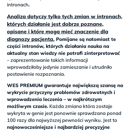
intronach
.
Analiza dotyczy tylko tych zmian w intronach,
których działanie jest dobrze poznane,
opisane i które mogą mieć znaczenie dla
diagnozy pacjenta.
Pomijane są natomiast te
części intronów, których działania nauka na
aktualny stan wiedzy nie potrafi zinterpretować
– zaprezentowanie takich informacji
wprowadziłoby jedynie zamieszanie i utrudniło
postawienie rozpoznania.
WES PREMIUM gwarantuje największą szansę na
wykrycie przyczyny problemów zdrowotnych i
wprowadzenia leczenia – w najkrótszym
możliwym czasie.
Każda zmiana która zostaje
wykryta w genie jest ponownie sprawdzana ponad
100 razy dla najwyższej pewności wyniku. Jest to
najnowocześniejsze i najbardziej precyzyjne