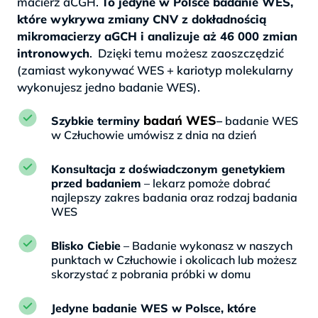
macierz aCGH.
To jedyne w Polsce badanie WES,
które wykrywa zmiany CNV z dokładnością
mikromacierzy aGCH i analizuje aż 46 000 zmian
intronowych
. Dzięki temu możesz zaoszczędzić
(zamiast wykonywać WES + kariotyp molekularny
wykonujesz jedno badanie WES).
badań WES
Szybkie terminy
–
badanie WES
w Człuchowie umówisz z dnia na dzień
Konsultacja z doświadczonym genetykiem
przed badaniem
– lekarz pomoże dobrać
najlepszy zakres badania oraz rodzaj badania
WES
Blisko Ciebie
– Badanie wykonasz w naszych
punktach w Człuchowie i okolicach lub możesz
skorzystać z pobrania próbki w domu
Jedyne badanie WES w Polsce, które