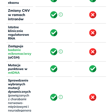
eksonu
Zmiany CNV
w ramach
intronów
Istotne
klinicznie
regulatorowe
RNA
Zastępuje
badanie
mikromacierzy
(aCGH)
Mutacje
punktowe w
mtDNA
Sprawdzenie
wybranych
mutacji
dynamicznych
(powiązanych
z chorobami
nerwowo-
mięśniowymi i
neurodegenera