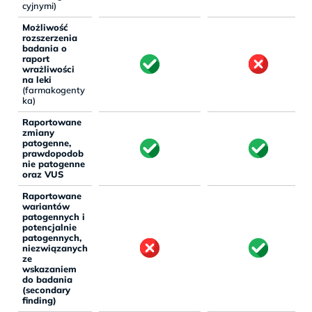
cyjnymi)
Możliwość
rozszerzenia
badania o
raport
wrażliwości
na leki
(farmakogenty
ka)
Raportowane
zmiany
patogenne,
prawdopodob
nie patogenne
oraz VUS
Raportowane
wariantów
patogennych i
potencjalnie
patogennych,
niezwiązanych
ze
wskazaniem
do badania
(secondary
finding)