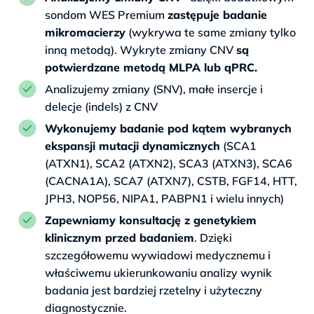
sondom WES Premium
zastępuje badanie
mikromacierzy
(wykrywa te same zmiany tylko
inną metodą). Wykryte zmiany CNV
są
potwierdzane metodą MLPA lub qPRC.
Analizujemy zmiany (SNV), małe insercje i
delecje (indels) z CNV
Wykonujemy badanie pod kątem wybranych
ekspansji mutacji dynamicznych
(SCA1
(ATXN1), SCA2 (ATXN2), SCA3 (ATXN3), SCA6
(CACNA1A), SCA7 (ATXN7), CSTB, FGF14, HTT,
JPH3, NOP56, NIPA1, PABPN1 i wielu innych)
Zapewniamy konsultację z genetykiem
klinicznym przed badaniem
. Dzięki
szczegółowemu wywiadowi medycznemu i
właściwemu ukierunkowaniu analizy wynik
badania jest bardziej rzetelny i użyteczny
diagnostycznie.