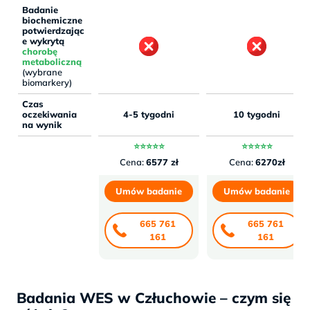
Badanie
biochemiczne
potwierdzając
e wykrytą
chorobę
metaboliczną
(wybrane
biomarkery)
Czas
oczekiwania
4-5 tygodni
10 tygodni
na wynik
⭐⭐⭐⭐⭐
⭐⭐⭐⭐⭐
Cena:
6577 zł
Cena:
6270zł
Umów badanie
Umów badanie
665 761
665 761
161
161
Badania WES w Człuchowie – czym się