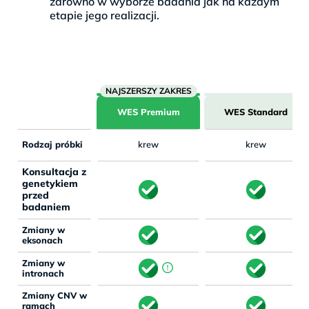
zarówno w wyborze badania jak na każdym
etapie jego realizacji.
WES Premium
WES Standard
Rodzaj próbki
krew
krew
Konsultacja z
genetykiem
przed
badaniem
Zmiany w
eksonach
Zmiany w
intronach
Zmiany CNV w
ramach