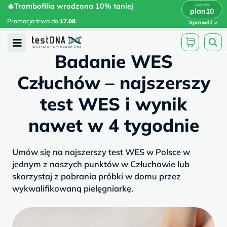
Skip
🔥Trombofilia wrodzona 10% taniej
🔥Trombofilia wrodzona 10% taniej
x
plan10
plan10
>
>
to
Promocja trwa do
.
17.08
Promocja trwa do
17.08
.
Sprawdź
content
/
/
testdna.pl
Artykuły
Badanie WES...
Open
Badanie WES
Menu
Człuchów – najszerszy
test WES i wynik
nawet w 4 tygodnie
Umów się na najszerszy test WES w Polsce w
jednym z naszych punktów w Człuchowie lub
skorzystaj z pobrania próbki w domu przez
wykwalifikowaną pielęgniarkę.