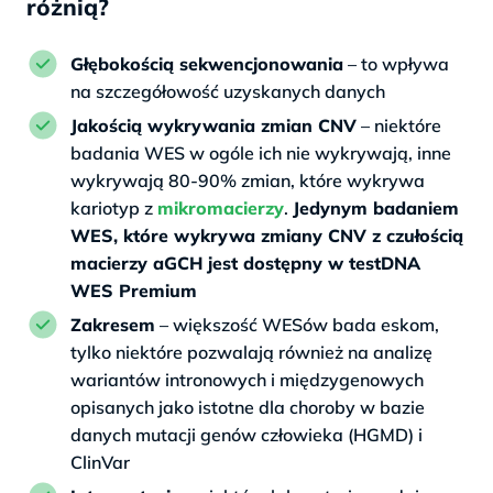
różnią?
Głębokością sekwencjonowania
– to wpływa
na szczegółowość uzyskanych danych
Jakością wykrywania zmian CNV
– niektóre
badania WES w ogóle ich nie wykrywają, inne
wykrywają 80-90% zmian, które wykrywa
kariotyp z
mikromacierzy
.
Jedynym badaniem
WES, które wykrywa zmiany CNV z czułością
macierzy aGCH jest dostępny w testDNA
WES Premium
Zakresem
– większość WESów bada eskom,
tylko niektóre pozwalają również na analizę
wariantów intronowych i międzygenowych
opisanych jako istotne dla choroby w bazie
danych mutacji genów człowieka (HGMD) i
ClinVar