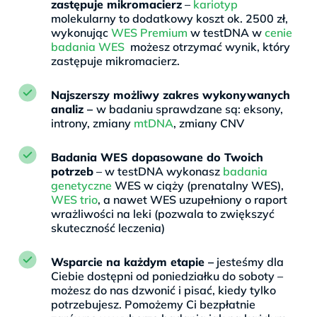
zastępuje mikromacierz
–
kariotyp
molekularny to dodatkowy koszt ok. 2500 zł,
wykonując
WES Premium
w testDNA w
cenie
badania WES
możesz otrzymać wynik, który
zastępuje mikromacierz.
Najszerszy możliwy zakres wykonywanych
analiz –
w badaniu sprawdzane są: eksony,
introny, zmiany
mtDNA
, zmiany CNV
Badania WES dopasowane do Twoich
potrzeb
– w testDNA wykonasz
badania
genetyczne
WES w ciąży (prenatalny WES),
WES trio
, a nawet WES uzupełniony o raport
wrażliwości na leki (pozwala to zwiększyć
skuteczność leczenia)
Wsparcie na każdym etapie –
jesteśmy dla
Ciebie dostępni od poniedziałku do soboty –
możesz do nas dzwonić i pisać, kiedy tylko
potrzebujesz. Pomożemy Ci bezpłatnie