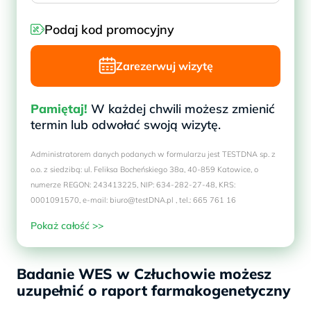
Podaj kod promocyjny
Zarezerwuj wizytę
Pamiętaj!
W każdej chwili możesz zmienić
termin lub odwołać swoją wizytę.
Administratorem danych podanych w formularzu jest TESTDNA sp. z
o.o. z siedzibą: ul. Feliksa Bocheńskiego 38a, 40-859 Katowice, o
numerze REGON: 243413225, NIP: 634-282-27-48, KRS:
0001091570, e-mail: biuro@testDNA.pl , tel.: 665 761 16
Pokaż całość >>
Badanie WES w Człuchowie możesz
uzupełnić o raport farmakogenetyczny