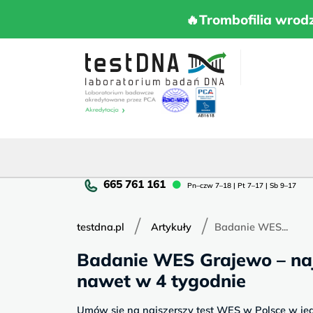
Skip
to
🔥Trombofilia 
🔥Trombofilia wrod
content
Pn
Pn–czw 7–18 | Pt 7–17 | Sb 9–17
cz
7–
/
/
18
testdna.pl
Artykuły
Badanie WES...
|
Badanie WES Grajewo – naj
Pt
7–
nawet w 4 tygodnie
17
|
Umów się na najszerszy test WES w Polsce w je