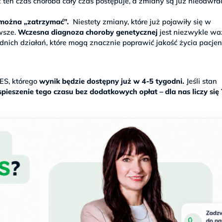
 ten czas choroba cały czas postępuje, a zmiany są już nieodwra
h można „zatrzymać”.
Niestety zmiany, które już pojawiły się w
wsze.
Wczesna diagnoza choroby genetycznej
jest niezwykle wa
ich działań, które mogą znacznie poprawić jakość życia pacjen
S, którego
wynik będzie dostępny już w 4-5 tygodni.
Jeśli stan
pieszenie tego czasu bez dodatkowych opłat – dla nas liczy się