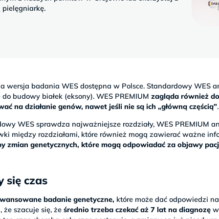
pielęgniarkę.
na wersja badania WES dostępna w Polsce. Standardowy WES an
je do budowy białek (eksony). WES PREMIUM
zagląda również d
 na działanie genów, nawet jeśli nie są ich „główną częścią”
.
ardowy WES sprawdza najważniejsze rozdziały, WES PREMIUM an
wki między rozdziałami, które również mogą zawierać ważne info
czby zmian genetycznych, które mogą odpowiadać za objawy pac
 się czas
wansowane badanie genetyczne,
które może dać odpowiedzi n
 że szacuje się, że
średnio trzeba czekać aż 7 lat na diagnozę