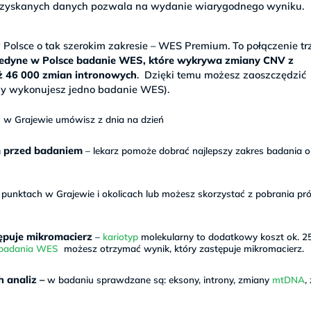
a uzyskanych danych pozwala na wydanie wiarygodnego wyniku.
olsce o tak szerokim zakresie – WES Premium. To połączenie tr
jedyne w Polsce badanie WES, które wykrywa zmiany CNV z
aż 46 000 zmian intronowych
. Dzięki temu możesz zaoszczędzić
y wykonujesz jedno badanie WES).
w Grajewie umówisz z dnia na dzień
m przed badaniem
– lekarz pomoże dobrać najlepszy zakres badania o
unktach w Grajewie i okolicach lub możesz skorzystać z pobrania pr
ępuje mikromacierz
–
kariotyp
molekularny to dodatkowy koszt ok. 25
 badania WES
możesz otrzymać wynik, który zastępuje mikromacierz.
 analiz –
w badaniu sprawdzane są: eksony, introny, zmiany
mtDNA
,