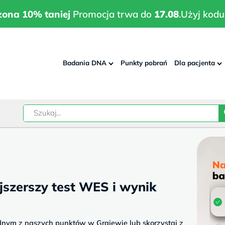
wrodzona 10% taniej
Promocja trwa do
17.08
.
Użyj kodu:
pla
zona 10% taniej
Promocja trwa do
17.08
.
Użyj kodu
Badania DNA
Punkty pobrań
Dla pacjenta
–
w
szerszy test WES i wynik
dnym z naszych punktów w Grajewie lub skorzystaj z