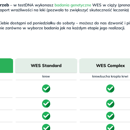
rzeb
– w testDNA wykonasz
badania genetyczne
WES w ciąży (prena
port wrażliwości na leki (pozwala to zwiększyć skuteczność leczenia)
iebie dostępni od poniedziałku do soboty – możesz do nas dzwonić i pi
nie zarówno w wyborze badania jak na każdym etapie jego realizacji.
WES Standard
WES Complex
krew
krew/sucha kropla krwi