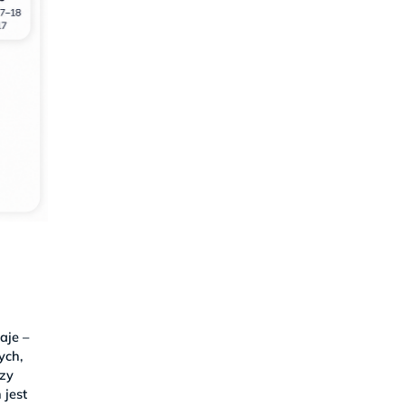
aje –
łych,
rzy
 jest