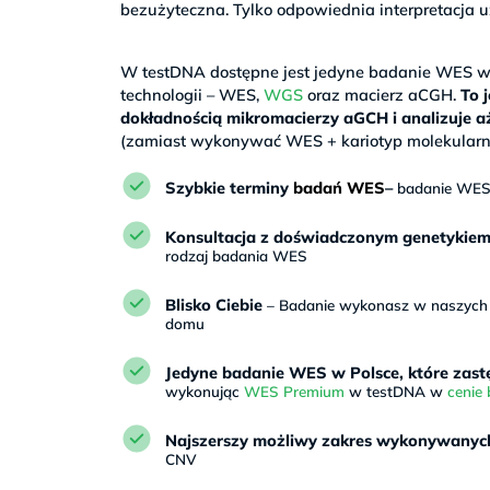
bezużyteczna. Tylko odpowiednia interpretacj
>
W testDNA dostępne jest jedyne badanie WES w P
technologii – WES,
WGS
oraz macierz aCGH.
To 
dokładnością mikromacierzy aGCH i analizuje 
(zamiast wykonywać WES + kariotyp molekularn
Szybkie terminy
badań WES
–
badanie WES 
Konsultacja z doświadczonym genetykie
rodzaj badania WES
Blisko Ciebie
– Badanie wykonasz w naszych p
domu
Jedyne badanie WES w Polsce, które zast
wykonując
WES Premium
w testDNA w
cenie
Najszerszy możliwy zakres wykonywanych
CNV