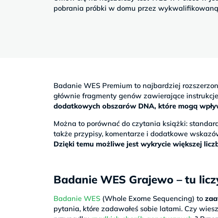
Sb
pobrania próbki w domu przez wykwalifikowaną 
9–
17
Badanie WES Premium to najbardziej rozszerzo
głównie fragmenty genów zawierające instrukc
dodatkowych obszarów DNA, które mogą wpływać
Można to porównać do czytania książki: stand
także przypisy, komentarze i dodatkowe wskazó
Dzięki temu możliwe jest wykrycie większej li
Badanie WES Grajewo – tu liczy
Badanie WES
(Whole Exome Sequencing) to
zaa
pytania, które zadawałeś sobie latami. Czy wiesz,