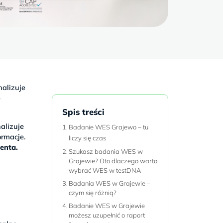
alizuje
o
Spis treści
alizuje
Badanie WES Grajewo – tu
rmacje.
liczy się czas
jenta.
Szukasz badania WES w
Grajewie? Oto dlaczego warto
wybrać WES w testDNA
Badania WES w Grajewie –
czym się różnią?
a
Badanie WES w Grajewie
w
możesz uzupełnić o raport