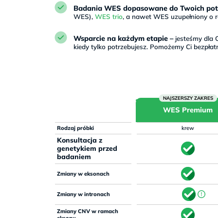
Badania WES dopasowane do Twoich pot
WES),
WES trio
, a nawet WES uzupełniony o ra
Wsparcie na każdym etapie –
jesteśmy dla C
kiedy tylko potrzebujesz. Pomożemy Ci bezpłat
WES Premium
Rodzaj próbki
krew
Konsultacja z
genetykiem przed
badaniem
Zmiany w eksonach
Zmiany w intronach
Zmiany CNV w ramach