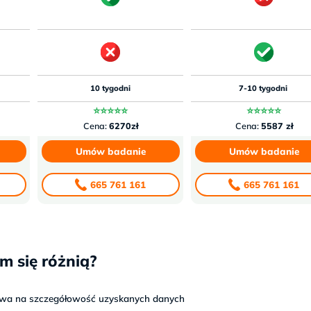
10 tygodni
7-10 tygodni
⭐⭐⭐⭐⭐
⭐⭐⭐⭐⭐
Cena:
6270zł
Cena:
5587 zł
Umów badanie
Umów badanie
665 761 161
665 761 161
m się różnią?
ywa na szczegółowość uzyskanych danych