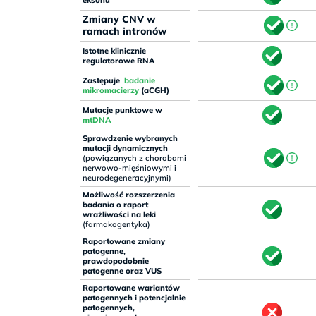
eksonu
Zmiany CNV w
ramach intronów
Istotne klinicznie
regulatorowe RNA
Zastępuje
badanie
mikromacierzy
(aCGH)
Mutacje punktowe w
mtDNA
Sprawdzenie wybranych
mutacji dynamicznych
(powiązanych z chorobami
nerwowo-mięśniowymi i
neurodegeneracyjnymi)
Możliwość rozszerzenia
badania o raport
wrażliwości na leki
(farmakogentyka)
Raportowane zmiany
patogenne,
prawdopodobnie
patogenne oraz VUS
Raportowane wariantów
patogennych i potencjalnie
patogennych,