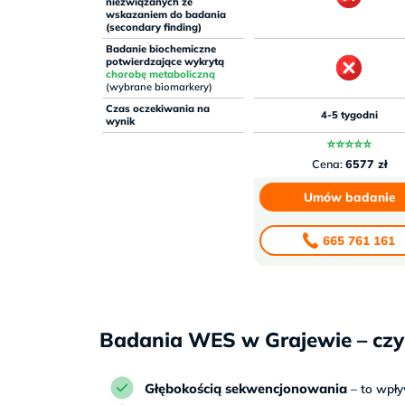
niezwiązanych ze
wskazaniem do badania
(secondary finding)
Badanie biochemiczne
potwierdzające wykrytą
chorobę metaboliczną
(wybrane biomarkery)
Czas oczekiwania na
4-5 tygodni
wynik
⭐⭐⭐⭐⭐
Cena:
6577 zł
Umów badanie
665 761 161
Badania WES w Grajewie – czy
Głębokością sekwencjonowania
– to wpł