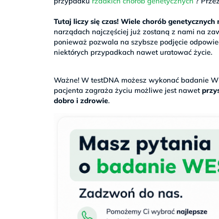
przypadku
rzadkich chorób genetycznych
? Przez
>
Tutaj liczy się czas! Wiele chorób genetycznyc
narządach najczęściej już zostaną z nami na za
ponieważ pozwala na szybsze podjęcie odpowiedn
niektórych przypadkach nawet uratować życie.
.
Ważne! W testDNA możesz wykonać badanie WE
pacjenta zagraża życiu możliwe jest nawet
przys
dobro i zdrowie
.