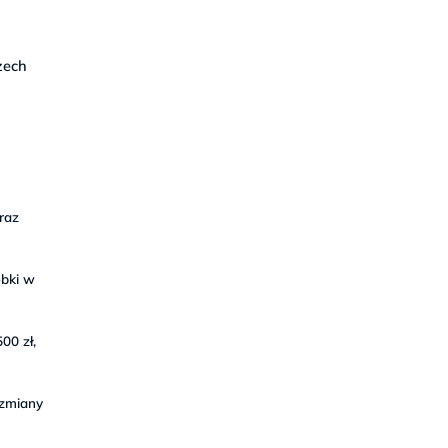
zech
raz
óbki w
00 zł,
 zmiany