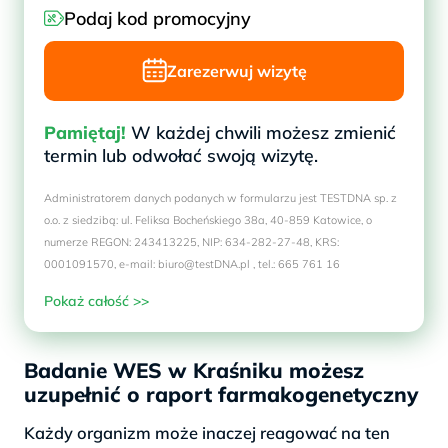
Podaj kod promocyjny
Zarezerwuj wizytę
Pamiętaj!
W każdej chwili możesz zmienić
termin lub odwołać swoją wizytę.
Administratorem danych podanych w formularzu jest TESTDNA sp. z
o.o. z siedzibą: ul. Feliksa Bocheńskiego 38a, 40-859 Katowice, o
numerze REGON: 243413225, NIP: 634-282-27-48, KRS:
0001091570, e-mail: biuro@testDNA.pl , tel.: 665 761 16
Pokaż całość >>
Badanie WES w Kraśniku możesz
uzupełnić o raport farmakogenetyczny
Każdy organizm może inaczej reagować na ten