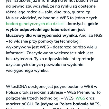
Jeśli szukałeś już informacji na temat badań WES
na pewno zauważyłeś, że na rynku są dostępne
różne jego rodzaje – solo, duo, trio, quatro itp.
Musisz wiedzieć, że badanie WES to jedno z tych
badań genetycznych dla dzieci
i dorosłych,
gdzie
wybór odpowiedniego laboratorium jest
kluczowy dla wiarygodności wyniku.
Analiza NGS
– to właśnie przy pomocy tej technologii
wykonywany jest WES – dostarcza bardzo wielu
informacji. Zdecydowana większość z nich jest
bezużyteczna. Tylko odpowiednia interpretacja
uzyskanych danych pozwala na wydanie
wiarygodnego wyniku.
>
W testDNA dostępne jest jedyne badanie WES w
Polsce o tak szerokim zakresie – WES Premium. To
połączenie trzech technologii – WES,
WGS
oraz
macierz aCGH.
To jedyne w Polsce badanie WES,