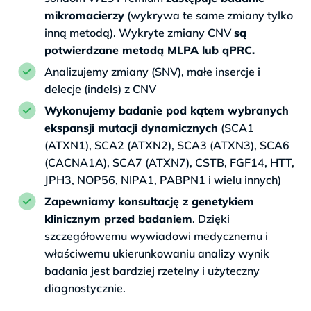
mikromacierzy
(wykrywa te same zmiany tylko
inną metodą). Wykryte zmiany CNV
są
potwierdzane metodą MLPA lub qPRC.
Analizujemy zmiany (SNV), małe insercje i
delecje (indels) z CNV
Wykonujemy badanie pod kątem wybranych
ekspansji mutacji dynamicznych
(SCA1
(ATXN1), SCA2 (ATXN2), SCA3 (ATXN3), SCA6
(CACNA1A), SCA7 (ATXN7), CSTB, FGF14, HTT,
JPH3, NOP56, NIPA1, PABPN1 i wielu innych)
Zapewniamy konsultację z genetykiem
klinicznym przed badaniem
. Dzięki
szczegółowemu wywiadowi medycznemu i
właściwemu ukierunkowaniu analizy wynik
badania jest bardziej rzetelny i użyteczny
diagnostycznie.