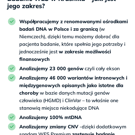
jego zakres?
Współpracujemy z renomowanymi ośrodkami
badań DNA w Polsce i za granicą
(w
Niemczech), dzięki temu możemy dobrać dla
pacjenta badanie, które spełnia jego potrzeby i
jednocześnie jest
w zakresie możliwości
finansowych
Analizujemy 23 000 genów
czyli cały ekson
Analizujemy 46 000 wariantów intronowych i
międzygenowych opisanych jako istotne dla
choroby
w bazie danych mutacji genów
człowieka (HGMD) i ClinVar – to właśnie one
stanowią miejsca niekodujące DNA
Analizujemy 100% mtDNA
Analizujemy zmiany CNV
-dzięki dodatkowym
sondom WES Premium
zastępuje badanie