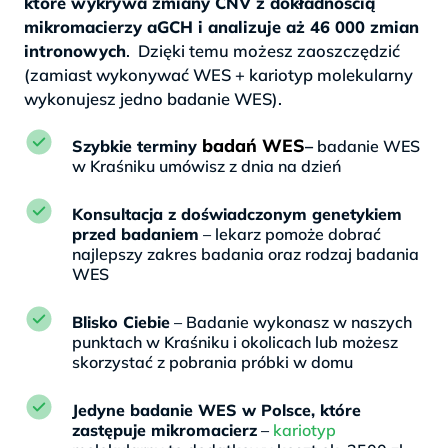
które wykrywa zmiany CNV z dokładnością
mikromacierzy aGCH i analizuje aż 46 000 zmian
intronowych
. Dzięki temu możesz zaoszczędzić
(zamiast wykonywać WES + kariotyp molekularny
wykonujesz jedno badanie WES).
badań WES
Szybkie terminy
–
badanie WES
w Kraśniku umówisz z dnia na dzień
Konsultacja z doświadczonym genetykiem
przed badaniem
– lekarz pomoże dobrać
najlepszy zakres badania oraz rodzaj badania
WES
Blisko Ciebie
– Badanie wykonasz w naszych
punktach w Kraśniku i okolicach lub możesz
skorzystać z pobrania próbki w domu
Jedyne badanie WES w Polsce, które
zastępuje mikromacierz
–
kariotyp