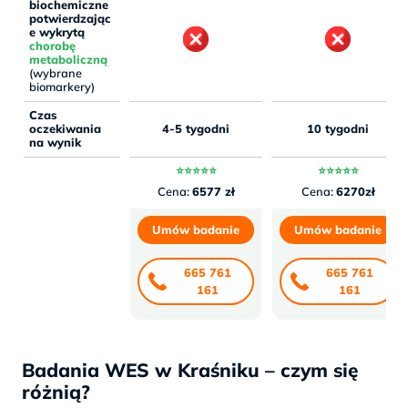
biochemiczne
potwierdzając
e wykrytą
chorobę
metaboliczną
(wybrane
biomarkery)
Czas
oczekiwania
4-5 tygodni
10 tygodni
na wynik
⭐⭐⭐⭐⭐
⭐⭐⭐⭐⭐
Cena:
6577 zł
Cena:
6270zł
Umów badanie
Umów badanie
665 761
665 761
161
161
Badania WES w Kraśniku – czym się
różnią?