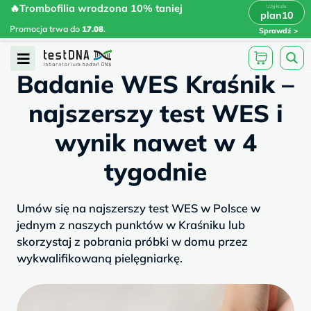
Skip
🔥Trombofilia wrodzona 10% taniej
🔥Trombofilia wrodzona 10% taniej
x
plan10
plan10
>
>
to
Promocja trwa do
.
17.08
Promocja trwa do
17.08
.
Sprawdź
content
/
/
testdna.pl
Artykuły
Badanie WES...
Open
Badanie WES Kraśnik –
Menu
najszerszy test WES i
wynik nawet w 4
tygodnie
Umów się na najszerszy test WES w Polsce w
jednym z naszych punktów w Kraśniku lub
skorzystaj z pobrania próbki w domu przez
wykwalifikowaną pielęgniarkę.