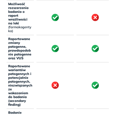
Możliwość
rozszerzenia
badania o
raport
wrażliwości
na leki
(farmakogenty
ka)
Raportowane
zmiany
patogenne,
prawdopodob
nie patogenne
oraz VUS
Raportowane
wariantów
patogennych i
potencjalnie
patogennych,
niezwiązanych
ze
wskazaniem
do badania
(secondary
finding)
Badanie