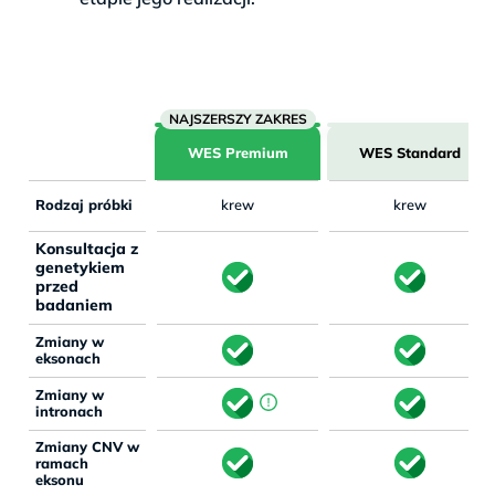
WES Premium
WES Standard
Rodzaj próbki
krew
krew
Konsultacja z
genetykiem
przed
badaniem
Zmiany w
eksonach
Zmiany w
intronach
Zmiany CNV w
ramach
eksonu