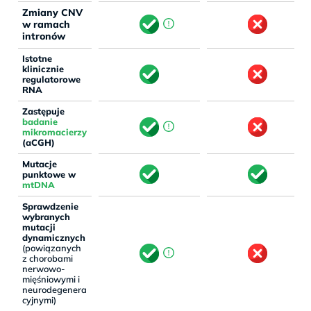
Zmiany CNV
w ramach
intronów
Istotne
klinicznie
regulatorowe
RNA
Zastępuje
badanie
mikromacierzy
(aCGH)
Mutacje
punktowe w
mtDNA
Sprawdzenie
wybranych
mutacji
dynamicznych
(powiązanych
z chorobami
nerwowo-
mięśniowymi i
neurodegenera
cyjnymi)