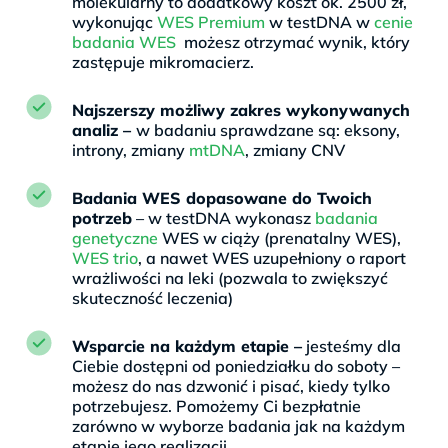
molekularny to dodatkowy koszt ok. 2500 zł,
wykonując
WES Premium
w testDNA w
cenie
badania WES
możesz otrzymać wynik, który
zastępuje mikromacierz.
Najszerszy możliwy zakres wykonywanych
analiz –
w badaniu sprawdzane są: eksony,
introny, zmiany
mtDNA
, zmiany CNV
Badania WES dopasowane do Twoich
potrzeb
– w testDNA wykonasz
badania
genetyczne
WES w ciąży (prenatalny WES),
WES trio
, a nawet WES uzupełniony o raport
wrażliwości na leki (pozwala to zwiększyć
skuteczność leczenia)
Wsparcie na każdym etapie –
jesteśmy dla
Ciebie dostępni od poniedziałku do soboty –
możesz do nas dzwonić i pisać, kiedy tylko
potrzebujesz. Pomożemy Ci bezpłatnie
zarówno w wyborze badania jak na każdym
etapie jego realizacji.