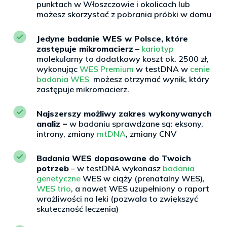
punktach w Włoszczowie i okolicach lub
możesz skorzystać z pobrania próbki w domu
Jedyne badanie WES w Polsce, które
zastępuje mikromacierz
–
kariotyp
molekularny to dodatkowy koszt ok. 2500 zł,
wykonując
WES Premium
w testDNA w
cenie
badania WES
możesz otrzymać wynik, który
zastępuje mikromacierz.
Najszerszy możliwy zakres wykonywanych
analiz –
w badaniu sprawdzane są: eksony,
introny, zmiany
mtDNA
, zmiany CNV
Badania WES dopasowane do Twoich
potrzeb
– w testDNA wykonasz
badania
genetyczne
WES w ciąży (prenatalny WES),
WES trio
, a nawet WES uzupełniony o raport
wrażliwości na leki (pozwala to zwiększyć
skuteczność leczenia)