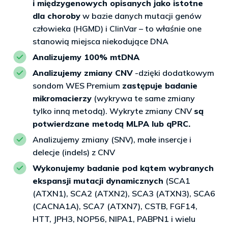
i międzygenowych opisanych jako istotne
dla choroby
w bazie danych mutacji genów
człowieka (HGMD) i ClinVar – to właśnie one
stanowią miejsca niekodujące DNA
Analizujemy 100% mtDNA
Analizujemy zmiany CNV
-dzięki dodatkowym
sondom WES Premium
zastępuje badanie
mikromacierzy
(wykrywa te same zmiany
tylko inną metodą). Wykryte zmiany CNV
są
potwierdzane metodą MLPA lub qPRC.
Analizujemy zmiany (SNV), małe insercje i
delecje (indels) z CNV
Wykonujemy badanie pod kątem wybranych
ekspansji mutacji dynamicznych
(SCA1
(ATXN1), SCA2 (ATXN2), SCA3 (ATXN3), SCA6
(CACNA1A), SCA7 (ATXN7), CSTB, FGF14,
HTT, JPH3, NOP56, NIPA1, PABPN1 i wielu