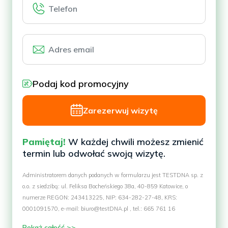
Podaj kod promocyjny
Zarezerwuj wizytę
Pamiętaj!
W każdej chwili możesz zmienić
termin lub odwołać swoją wizytę.
Administratorem danych podanych w formularzu jest TESTDNA sp. z
o.o. z siedzibą: ul. Feliksa Bocheńskiego 38a, 40-859 Katowice, o
numerze REGON: 243413225, NIP: 634-282-27-48, KRS:
0001091570, e-mail: biuro@testDNA.pl , tel.: 665 761 16
Pokaż całość >>