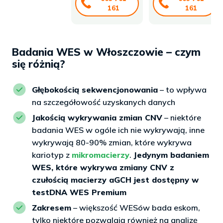
161
161
Badania WES w Włoszczowie – czym
się różnią?
Głębokością sekwencjonowania
– to wpływa
na szczegółowość uzyskanych danych
Jakością wykrywania zmian CNV
– niektóre
badania WES w ogóle ich nie wykrywają, inne
wykrywają 80-90% zmian, które wykrywa
kariotyp z
mikromacierzy
.
Jedynym badaniem
WES, które wykrywa zmiany CNV z
czułością macierzy aGCH jest dostępny w
testDNA WES Premium
Zakresem
– większość WESów bada eskom,
tylko niektóre pozwalają również na analizę