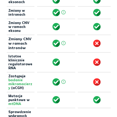
eksonach
Zmiany w
intronach
Zmiany CNV
w ramach
eksonu
Zmiany CNV
w ramach
intronów
Istotne
klinicznie
regulatorowe
RNA
Zastępuje
badanie
mikromacierz
y
(aCGH)
Mutacje
punktowe w
mtDNA
Sprawdzenie
wybranych