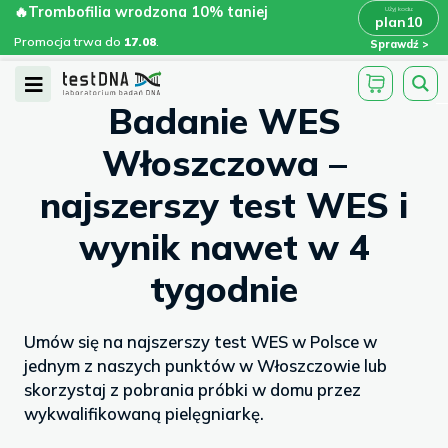
Skip
🔥Trombofilia wrodzona 10% taniej
🔥Trombofilia wrodzona 10% taniej
x
plan10
plan10
>
>
to
Promocja trwa do
.
17.08
Promocja trwa do
17.08
.
Sprawdź
content
/
/
testdna.pl
Artykuły
Badanie WES...
Open
Badanie WES
Menu
Włoszczowa –
najszerszy test WES i
wynik nawet w 4
tygodnie
Umów się na najszerszy test WES w Polsce w
jednym z naszych punktów w Włoszczowie lub
skorzystaj z pobrania próbki w domu przez
wykwalifikowaną pielęgniarkę.