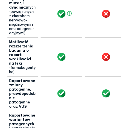
mutacji
dynamicznych
(powiązanych
z chorobami
nerwowo-
mięśniowymi i
neurodegener
acyjnymi)
Możliwość
rozszerzenia
badania o
raport
wrażliwości
na leki
(farmakogenty
ka)
Raportowane
zmiany
patogenne,
prawdopodob
nie
patogenne
oraz VUS
Raportowane
wariantów
patogennych
i potencjalnie