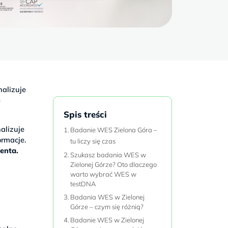
alizuje
o
Spis treści
alizuje
Badanie WES Zielona Góra –
rmacje.
tu liczy się czas
jenta.
Szukasz badania WES w
Zielonej Górze? Oto dlaczego
warto wybrać WES w
testDNA
Badania WES w Zielonej
a
Górze – czym się różnią?
w
Badanie WES w Zielonej