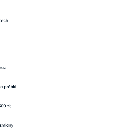
zech
raz
a próbki
00 zł,
 zmiany