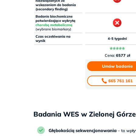
niezwiązanych ze
wskazaniem do badania
(secondary finding)
Badanie biochemiczne
potwierdzające wykrytą
chorobę metaboliczną
(wybrane biomarkery)
Czas oczekiwania na
4-5 tygodni
wynik
⭐⭐⭐⭐⭐
Cena:
6577 zł
Umów badanie
665 761 161
Badania WES w Zielonej Górze 
Głębokością sekwencjonowania
– to wpł