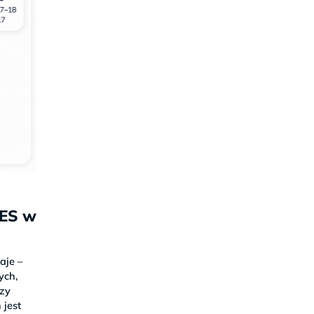
WES w
aje –
łych,
rzy
 jest