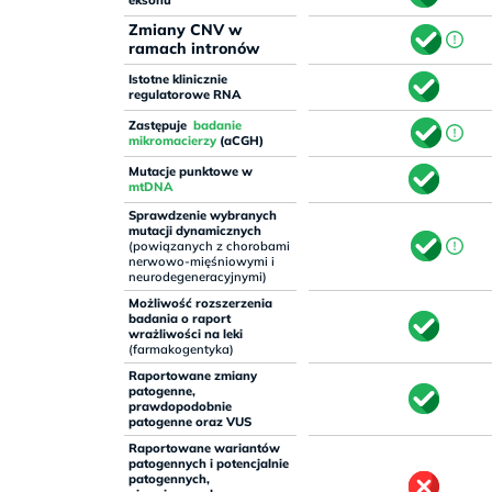
eksonu
Zmiany CNV w
ramach intronów
Istotne klinicznie
regulatorowe RNA
Zastępuje
badanie
mikromacierzy
(aCGH)
Mutacje punktowe w
mtDNA
Sprawdzenie wybranych
mutacji dynamicznych
(powiązanych z chorobami
nerwowo-mięśniowymi i
neurodegeneracyjnymi)
Możliwość rozszerzenia
badania o raport
wrażliwości na leki
(farmakogentyka)
Raportowane zmiany
patogenne,
prawdopodobnie
patogenne oraz VUS
Raportowane wariantów
patogennych i potencjalnie
patogennych,