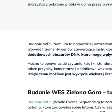
Sb
skorzystaj z pobrania próbki w domu przez wykw
9–
17
Badanie WES Premium to najbardziej rozszerzo
głównie fragmenty genów zawierające instrukc
dodatkowych obszarów DNA, które mogą wpływać
Można to porównać do czytania książki: stand
także przypisy, komentarze i dodatkowe wskazó
Dzięki temu możliwe jest wykrycie większej li
Badanie WES Zielona Góra – tu 
Badanie WES
(Whole Exome Sequencing) to
zaa
pytania, które zadawałeś sobie latami. Czy wiesz,