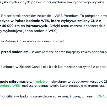
a uzyskanych danych pozwala na wydanie wiarygodnego wyniku.
olsce o tak szerokim zakresie – WES Premium. To połączenie tr
jedyne w Polsce badanie WES, które wykrywa zmiany CNV z
aż 46 000 zmian intronowych
. Dzięki temu możesz zaoszczędzić
y wykonujesz jedno badanie WES).
w Zielonej Górze umówisz z dnia na dzień
m przed badaniem
– lekarz pomoże dobrać najlepszy zakres badania o
nktach w Zielonej Górze i okolicach lub możesz skorzystać z pobrani
ępuje mikromacierz
–
kariotyp
molekularny to dodatkowy koszt ok. 25
 badania WES
możesz otrzymać wynik, który zastępuje mikromacierz.
 analiz –
w badaniu sprawdzane są: eksony, introny, zmiany
mtDNA
,