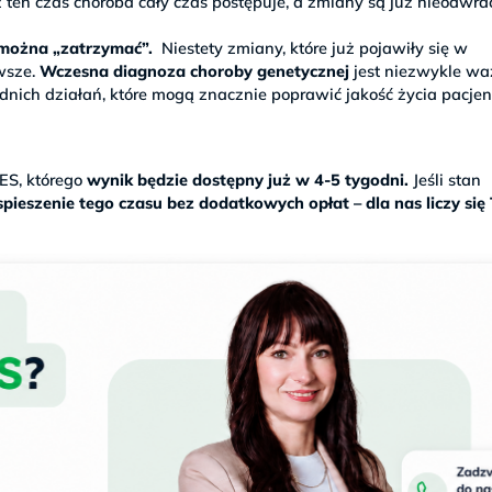
 ten czas choroba cały czas postępuje, a zmiany są już nieodwra
h można „zatrzymać”.
Niestety zmiany, które już pojawiły się w
wsze.
Wczesna diagnoza choroby genetycznej
jest niezwykle wa
ich działań, które mogą znacznie poprawić jakość życia pacjen
S, którego
wynik będzie dostępny już w 4-5 tygodni.
Jeśli stan
pieszenie tego czasu bez dodatkowych opłat – dla nas liczy się