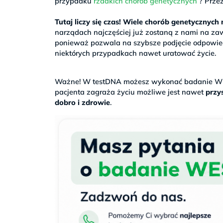
przypadku
rzadkich chorób genetycznych
? Przez
>
Tutaj liczy się czas! Wiele chorób genetycznyc
narządach najczęściej już zostaną z nami na za
ponieważ pozwala na szybsze podjęcie odpowiedn
niektórych przypadkach nawet uratować życie.
.
Ważne! W testDNA możesz wykonać badanie WE
pacjenta zagraża życiu możliwe jest nawet
przys
dobro i zdrowie
.