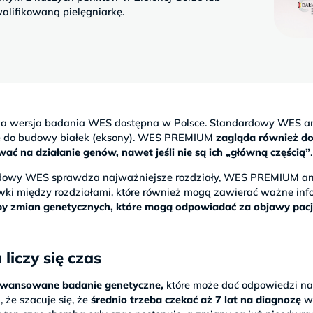
alifikowaną pielęgniarkę.
na wersja badania WES dostępna w Polsce. Standardowy WES an
je do budowy białek (eksony). WES PREMIUM
zagląda również d
 na działanie genów, nawet jeśli nie są ich „główną częścią”
.
ardowy WES sprawdza najważniejsze rozdziały, WES PREMIUM an
wki między rozdziałami, które również mogą zawierać ważne info
czby zmian genetycznych, które mogą odpowiadać za objawy pac
liczy się czas
wansowane badanie genetyczne,
które może dać odpowiedzi n
 że szacuje się, że
średnio trzeba czekać aż 7 lat na diagnozę