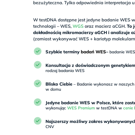
bezużyteczna. Tylko odpowiednia interpretacj
>
W testDNA dostępne jest jedyne badanie WES w P
technologii – WES,
WGS
oraz macierz aCGH.
To 
dokładnością mikromacierzy aGCH i analizuje 
(zamiast wykonywać WES + kariotyp molekularn
Szybkie terminy
badań WES
–
badanie WES 
Konsultacja z doświadczonym genetykie
rodzaj badania WES
Blisko Ciebie
– Badanie wykonasz w naszych pu
w domu
Jedyne badanie WES w Polsce, które zast
wykonując
WES Premium
w testDNA w
cenie
Najszerszy możliwy zakres wykonywanych
CNV