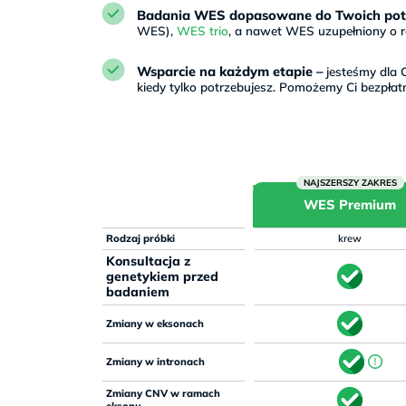
Badania WES dopasowane do Twoich pot
WES),
WES trio
, a nawet WES uzupełniony o ra
Wsparcie na każdym etapie –
jesteśmy dla C
kiedy tylko potrzebujesz. Pomożemy Ci bezpłat
WES Premium
Rodzaj próbki
krew
Konsultacja z
genetykiem przed
badaniem
Zmiany w eksonach
Zmiany w intronach
Zmiany CNV w ramach