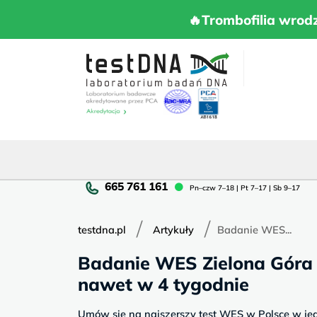
Skip
to
🔥Trombofilia 
🔥Trombofilia wrod
content
Pn
Pn–czw 7–18 | Pt 7–17 | Sb 9–17
cz
7–
/
/
18
testdna.pl
Artykuły
Badanie WES...
|
Badanie WES Zielona Góra 
Pt
7–
nawet w 4 tygodnie
17
|
Umów się na najszerszy test WES w Polsce w je