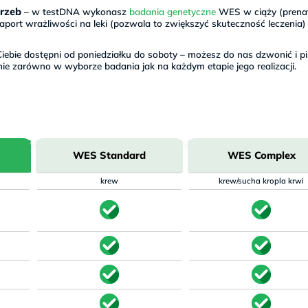
rzeb
– w testDNA wykonasz
badania genetyczne
WES w ciąży (prena
port wrażliwości na leki (pozwala to zwiększyć skuteczność leczenia)
iebie dostępni od poniedziałku do soboty – możesz do nas dzwonić i pi
nie zarówno w wyborze badania jak na każdym etapie jego realizacji.
WES Standard
WES Complex
krew
krew/sucha kropla krwi