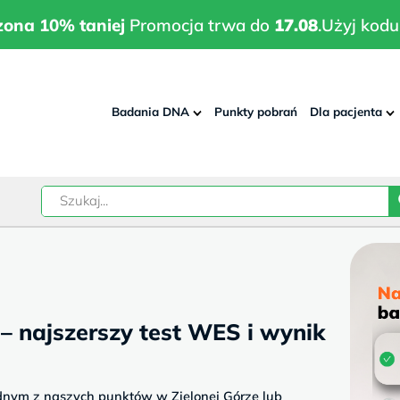
wrodzona 10% taniej
Promocja trwa do
17.08
.
Użyj kodu:
pla
zona 10% taniej
Promocja trwa do
17.08
.
Użyj kodu
Badania DNA
Punkty pobrań
Dla pacjenta
–
w
– najszerszy test WES i wynik
dnym z naszych punktów w Zielonej Górze lub