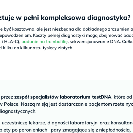
sztuje w pełni kompleksowa diagnostyka?
 być kosztowna, ale jest niezbędna dla dokładnego zrozumieni
 niepowodzeniom. Koszty pełnej diagnostyki mogą obejmować bad
R
i HLA-C),
badanie na trombofilię
, sekwencjonowanie DNA. Całk
kilku do kilkunastu tysięcy złotych.
e przez
zespół specjalistów laboratorium testDNA
, które od
 Polsce. Naszą misją jest dostarczanie pacjentom rzetelny
diagnostycznych.
czestniczą lekarze, diagności laboratoryjni oraz konsultan
biety po poronieniach i pary zmagające się z niepłodnością.