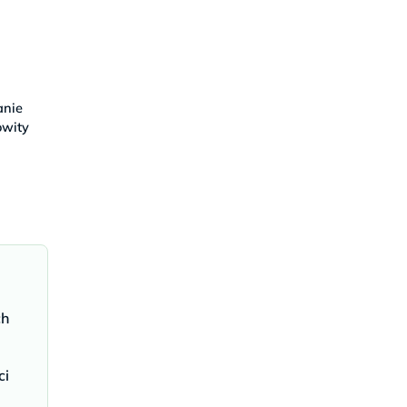
a
anie
owity
ch
ci