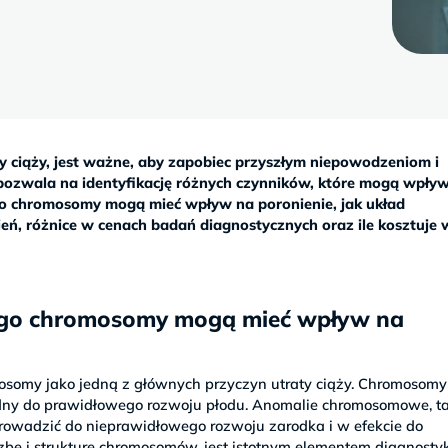
y ciąży, jest ważne, aby zapobiec przyszłym niepowodzeniom i
ozwala na identyfikację różnych czynników, które mogą wpły
o chromosomy mogą mieć wpływ na poronienie, jak układ
eń, różnice w cenach badań diagnostycznych oraz ile kosztuje 
zego chromosomy mogą mieć wpływ na
osomy jako jedną z głównych przyczyn utraty ciąży. Chromosomy
będny do prawidłowego rozwoju płodu. Anomalie chromosomowe, ta
rowadzić do nieprawidłowego rozwoju zarodka i w efekcie do
iczbę i strukturę chromosomów, jest istotnym elementem diagnosty