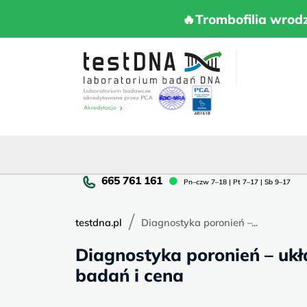
Skip
to
🔥Trombofilia 
🔥Trombofilia wrod
content
Pn
Pn–czw 7–18 | Pt 7–17 | Sb 9–17
cz
7–
/
18
testdna.pl
Diagnostyka poronień –...
|
Diagnostyka poronień – ukł
Pt
7–
badań i cena
17
|