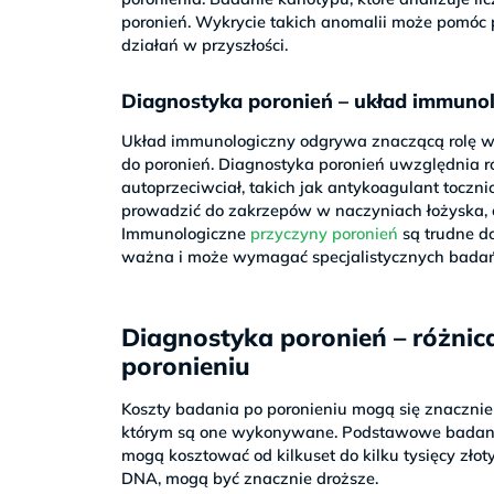
poronień. Wykrycie takich anomalii może pomóc 
działań w przyszłości.
Diagnostyka poronień – układ immunol
Układ immunologiczny odgrywa znaczącą rolę w 
do poronień. Diagnostyka poronień uwzględnia 
autoprzeciwciał, takich jak antykoagulant toczn
prowadzić do zakrzepów w naczyniach łożyska, c
Immunologiczne
przyczyny poronień
są trudne do
ważna i może wymagać specjalistycznych badań
Diagnostyka poronień – różni
poronieniu
Koszty badania po poronieniu mogą się znacznie
którym są one wykonywane. Podstawowe badania
mogą kosztować od kilkuset do kilku tysięcy z
DNA, mogą być znacznie droższe.