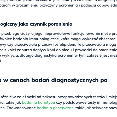
parom w zrozumieniu przyczyny poronienia i podjęciu odpowiedn
ogiczny jako czynnik poronienia
przebiegu ciąży, a jego nieprawidłowe funkcjonowanie może p
również badania immunologiczne, które mogą wykazać obecność
iowy czy przeciwciała przeciw fosfolipidom. Te przeciwciała mogą
o z kolei zaburza dopływ krwi do płodu i prowadzi do poronienia
 wykrycia, dlatego diagnostyka poronień w tym zakresie jest ni
.
ca w cenach badań diagnostycznych po
 różnić w zależności od zakresu przeprowadzanych testów i miej
, takie jak
badania kariotypu
czy podstawowe testy immunolog
łotych. Zaawansowane
badania genetyczne
, takie jak sekwencjon