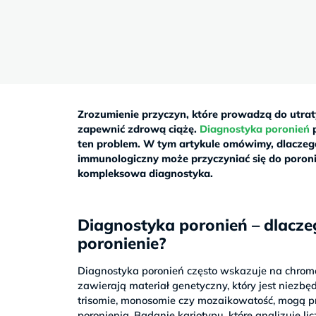
Sb
9–
17
Zrozumienie przyczyn, które prowadzą do utrat
zapewnić zdrową ciążę.
Diagnostyka poronień
p
ten problem. W tym artykule omówimy, dlaczeg
immunologiczny może przyczyniać się do poroni
kompleksowa diagnostyka.
Diagnostyka poronień – dlac
poronienie?
Diagnostyka poronień często wskazuje na chrom
zawierają materiał genetyczny, który jest niez
trisomie, monosomie czy mozaikowatość, mogą p
poronienia. Badanie kariotypu, które analizuje l