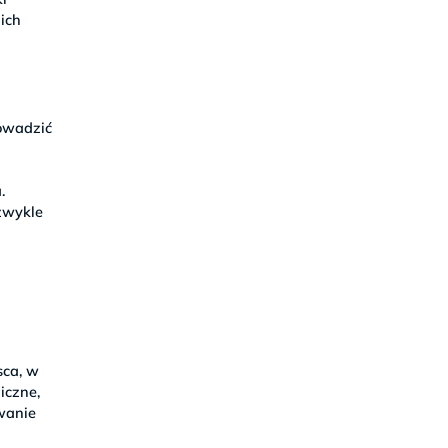
ich
rowadzić
.
ezwykle
sca, w
iczne,
owanie