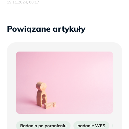
19.11.2024, 08:17
Powiązane artykuły
Badania po poronieniu
badanie WES
Diagn