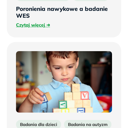
Poronienia nawykowe a badanie
WES
Czytaj
Czytaj więcej
więcej
Badania dla dzieci
Badania na autyzm
bad