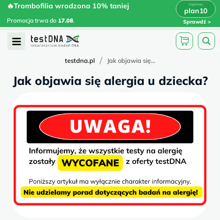
Skip
🔥Trombofilia wrodzona 10% taniej
🔥Trombofilia wrodzona 10% taniej
x
plan10
plan10
>
>
to
Promocja trwa do
.
17.08
Promocja trwa do
17.08
.
Sprawdź
content
Open
Menu
/
testdna.pl
Jak objawia się...
Jak objawia się alergia u dziecka?