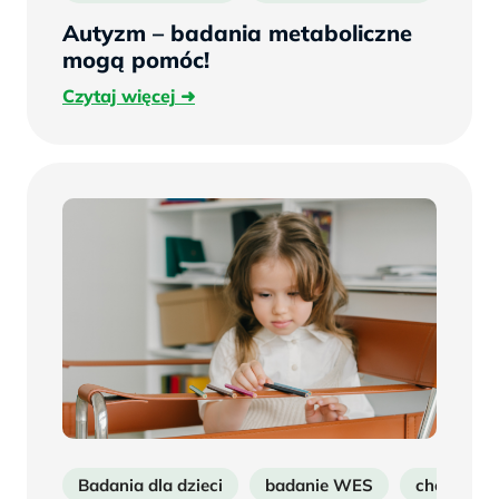
Autyzm – badania metaboliczne
mogą pomóc!
Czytaj
Czytaj więcej
więcej
Badania dla dzieci
badanie WES
choroby r