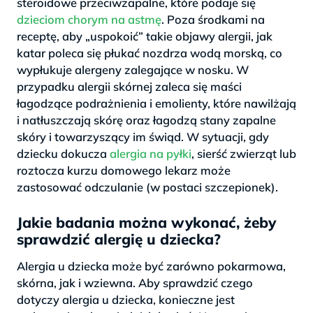
steroidowe przeciwzapalne, które podaje się
dzieciom chorym na astmę
. Poza środkami na
receptę, aby „uspokoić” takie objawy alergii, jak
katar poleca się płukać nozdrza wodą morską, co
wypłukuje alergeny zalegające w nosku. W
przypadku alergii skórnej zaleca się maści
łagodzące podrażnienia i emolienty, które nawilżają
i natłuszczają skórę oraz łagodzą stany zapalne
skóry i towarzyszący im świąd. W sytuacji, gdy
dziecku dokucza
alergia na pyłki
, sierść zwierząt lub
roztocza kurzu domowego lekarz może
zastosować odczulanie (w postaci szczepionek).
Jakie badania można wykonać, żeby
sprawdzić alergię u dziecka?
Alergia u dziecka może być zarówno pokarmowa,
skórna, jak i wziewna. Aby sprawdzić czego
dotyczy alergia u dziecka, konieczne jest