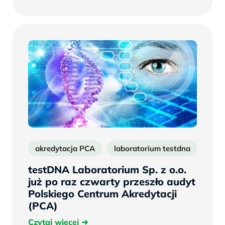
więcej
akredytacja PCA
laboratorium testdna
tes
testDNA Laboratorium Sp. z o.o.
już po raz czwarty przeszło audyt
Polskiego Centrum Akredytacji
(PCA)
Czytaj
Czytaj więcej