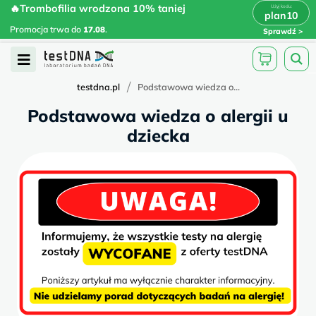
Skip
🔥Trombofilia wrodzona 10% taniej
🔥Trombofilia wrodzona 10% taniej
x
plan10
plan10
>
>
to
Promocja trwa do
.
17.08
Promocja trwa do
17.08
.
Sprawdź
content
Open
Menu
/
testdna.pl
Podstawowa wiedza o...
Podstawowa wiedza o alergii u
dziecka