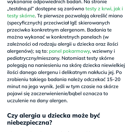
wykonanie odpowiednich badań. Na stronie
„testdna.pl” dostępne są zarówno
testy z krwi, jak i
testy skórne
. Te pierwsze pozwalają określić miano
(specyficznych) przeciwciał IgE skierowanych
przeciwko konkretnym alergenom. Badania te
można wykonać w konkretnych panelach (w
zależności od rodzaju alergii u dziecka oraz ilości
alergenów); są to:
panel pokarmowy
, wziewny i
pediatryczny/mieszany. Natomiast testy skórne
polegają na naniesieniu na skórę dziecka niewielkiej
ilości danego alergenu i delikatnym nakłuciu jej. Po
zrobieniu takiego badania należy odczekać 15-20
minut na jego wynik. Jeśli w tym czasie na skórze
pojawi się zaczerwienienie/bąbel oznacza to
uczulenie na dany alergen.
Czy alergia u dziecka może być
niebezpieczna?