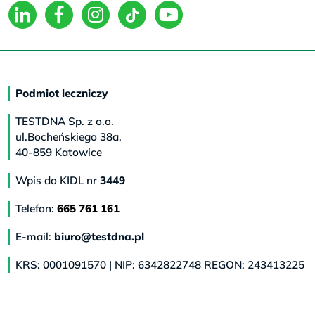
Podmiot leczniczy
TESTDNA Sp. z o.o.
ul.Bocheńskiego 38a,
40-859 Katowice
Wpis do KIDL nr
3449
Telefon:
665 761 161
E-mail:
biuro@testdna.pl
KRS: 0001091570 | NIP: 6342822748 REGON: 243413225