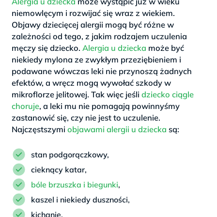
Alergia u dziecka
może wystąpić już w wieku
niemowlęcym i rozwijać się wraz z wiekiem.
Objawy dziecięcej alergii mogą być różne w
zależności od tego, z jakim rodzajem uczulenia
męczy się dziecko.
Alergia u dziecka
może być
niekiedy mylona ze zwykłym przeziębieniem i
podawane wówczas leki nie przynoszą żadnych
efektów, a wręcz mogą wywołać szkody w
mikroflorze jelitowej. Tak więc jeśli
dziecko ciągle
choruje
, a leki mu nie pomagają powinnyśmy
zastanowić się, czy nie jest to uczulenie.
Najczęstszymi
objawami alergii u dziecka
są:
stan podgorączkowy,
cieknący katar,
bóle brzuszka i biegunki
,
kaszel i niekiedy duszności,
kichanie,