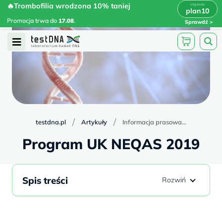
Skip
🔥Trombofilia wrodzona 10% taniej
🔥Trombofilia wrodzona 10% taniej
x
plan10
plan10
>
>
to
Promocja trwa do
.
17.08
Promocja trwa do
17.08
.
Sprawdź
content
Open
Menu
/
/
testdna.pl
Artykuły
Informacja prasowa...
Program UK NEQAS 2019
Spis treści