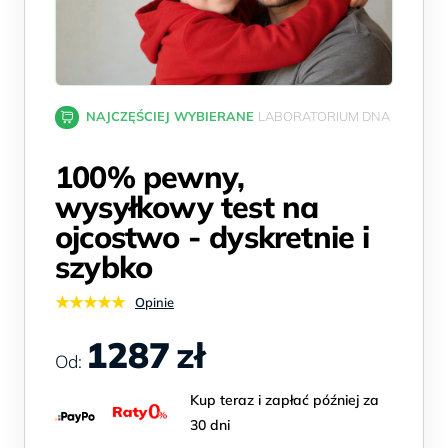
NAJCZĘŚCIEJ WYBIERANE
LABORATORIUM DNA
100% pewny,
wysyłkowy test na
ojcostwo - dyskretnie i
szybko
★★★★★
Opinie
1287
zł
Od:
Kup teraz i zapłać później za
30 dni