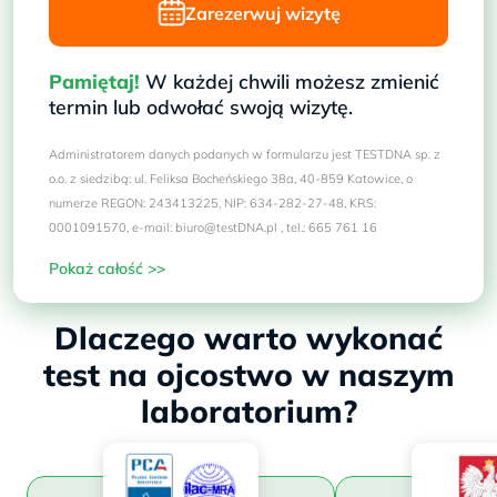
Zarezerwuj wizytę
Pamiętaj!
W każdej chwili możesz zmienić
termin lub odwołać swoją wizytę.
Administratorem danych podanych w formularzu jest TESTDNA sp. z
o.o. z siedzibą: ul. Feliksa Bocheńskiego 38a, 40-859 Katowice, o
numerze REGON: 243413225, NIP: 634-282-27-48, KRS:
0001091570, e-mail: biuro@testDNA.pl , tel.: 665 761 16
Pokaż całość >>
Dlaczego warto wykonać
test na ojcostwo w naszym
laboratorium?