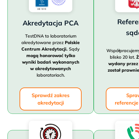
Refere
Akredytacja PCA
są
TestDNA to laboratorium
akredytowane przez
Polskie
Centrum Akredytacji.
Sądy
Współpracujem
mogą honorować tylko
blisko 20 lat.
Ż
wyniki badań wykonanych
wydany przez
w akredytowanych
został prawni
laboratoriach.
Sprawdź zakres
Spra
akredytacji
referencj