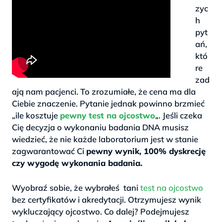
zyc
h
pyt
ań,
któ
re
zad
ają nam pacjenci. To zrozumiałe, że cena ma dla
Ciebie znaczenie. Pytanie jednak powinno brzmieć
„ile kosztuje
pewny test na ojcostwo
„. Jeśli czeka
Cię decyzja o wykonaniu badania DNA musisz
wiedzieć, że nie każde laboratorium jest w stanie
zagwarantować Ci
pewny wynik, 100% dyskrecję
czy wygodę wykonania badania.
>
Wyobraź sobie, że wybrałeś tani
test na ojcostwo
bez certyfikatów i akredytacji. Otrzymujesz wynik
wykluczający ojcostwo. Co dalej? Podejmujesz