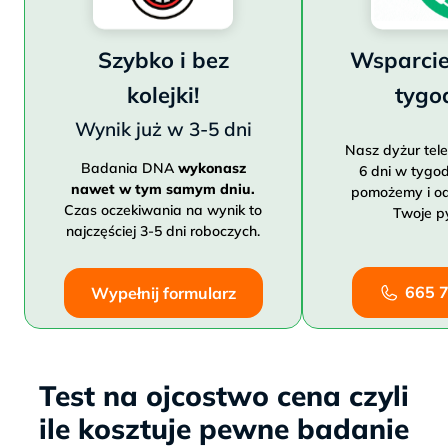
Szybko i bez
Wsparcie
kolejki!
tygo
Wynik już w 3-5 dni
Nasz dyżur tele
Badania DNA
wykonasz
6 dni w tygod
nawet w tym samym dniu.
pomożemy i o
Czas oczekiwania na wynik to
Twoje py
najczęściej 3-5 dni roboczych.
665 
Wypełnij formularz
Test na ojcostwo cena czyli
ile kosztuje pewne badanie