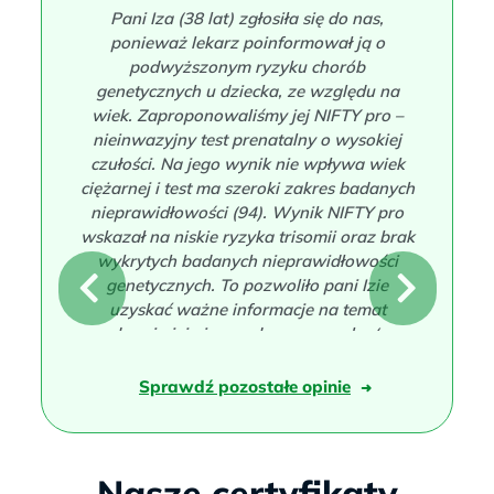
Pani Iza (38 lat) zgłosiła się do nas,
ponieważ lekarz poinformował ją o
podwyższonym ryzyku chorób
genetycznych u dziecka, ze względu na
wiek. Zaproponowaliśmy jej NIFTY pro –
nieinwazyjny test prenatalny o wysokiej
czułości. Na jego wynik nie wpływa wiek
ciężarnej i test ma szeroki zakres badanych
nieprawidłowości (94). Wynik NIFTY pro
wskazał na niskie ryzyka trisomii oraz brak
wykrytych badanych nieprawidłowości
genetycznych. To pozwoliło pani Izie
N
P
uzyskać ważne informacje na temat
zdrowia jej nienarodzonego synka (w
e
r
badaniu została ustalona również płeć).
Taki wynik nie wymagał potwierdzenia
Sprawdź pozostałe opinie
➜
x
e
badaniem inwazyjnym, dlatego pani Iza nie
zdecydowała się na amniopunkcję.
t
v
Historia Pani Izy
Nasze certyfikaty