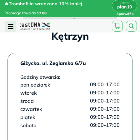
Skip
🔥Trombofilia wrodzona 10% taniej
🔥Trombofilia wrodzona 10% taniej
x
plan10
plan10
>
>
to
Promocja trwa do
.
17.08
Promocja trwa do
17.08
.
Sprawdź
content
Test na ojcostwo
Open
Kętrzyn
Menu
Giżycko, ul. Żeglarska 6/7u
Godziny otwarcia:
09:00-17:00
poniedziałek
09:00-17:00
wtorek
09:00-17:00
środa
09:00-17:00
czwartek
09:00-17:00
piątek
09:00-17:00
sobota