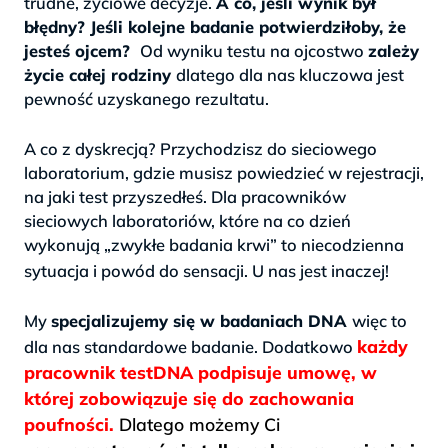
trudne, życiowe decyzje.
A co, jeśli wynik był
błędny? Jeśli kolejne badanie potwierdziłoby, że
jesteś ojcem?
Od wyniku testu na ojcostwo
zależy
życie całej rodziny
dlatego dla nas kluczowa jest
pewność uzyskanego rezultatu.
>
A co z dyskrecją? Przychodzisz do sieciowego
laboratorium, gdzie musisz powiedzieć w rejestracji,
na jaki test przyszedłeś. Dla pracowników
sieciowych laboratoriów, które na co dzień
wykonują „zwykłe badania krwi” to niecodzienna
>
sytuacja i powód do sensacji. U nas jest inaczej!
>
My
specjalizujemy się w badaniach DNA
więc to
każdy
dla nas standardowe badanie. Dodatkowo
pracownik testDNA podpisuje umowę, w
której zobowiązuje się do zachowania
poufności.
Dlatego możemy Ci