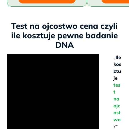
Test na ojcostwo cena czyli
ile kosztuje pewne badanie
DNA
„
Ile
kos
ztu
je
tes
t
na
ojc
ost
wo
?”