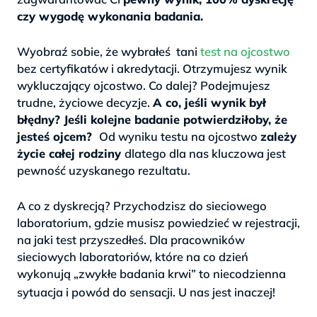
czy wygodę wykonania badania.
>
Wyobraź sobie, że wybrałeś tani
test na ojcostwo
bez certyfikatów i akredytacji. Otrzymujesz wynik
wykluczający ojcostwo. Co dalej? Podejmujesz
trudne, życiowe decyzje.
A co, jeśli wynik był
błędny? Jeśli kolejne badanie potwierdziłoby, że
jesteś ojcem?
Od wyniku testu na ojcostwo
zależy
życie całej rodziny
dlatego dla nas kluczowa jest
pewność uzyskanego rezultatu.
>
A co z dyskrecją? Przychodzisz do sieciowego
laboratorium, gdzie musisz powiedzieć w rejestracji,
na jaki test przyszedłeś. Dla pracowników
sieciowych laboratoriów, które na co dzień
wykonują „zwykłe badania krwi” to niecodzienna
>
sytuacja i powód do sensacji. U nas jest inaczej!
>