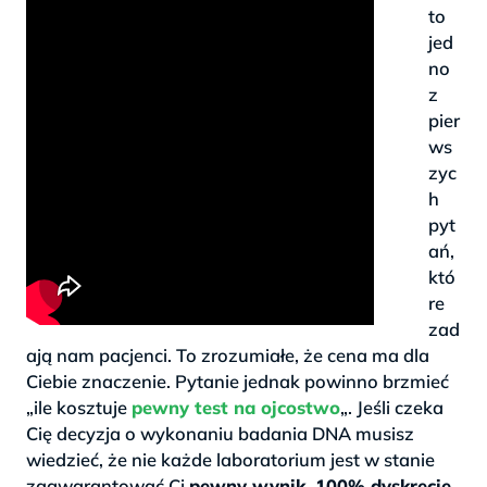
to
jed
no
z
pier
ws
zyc
h
pyt
ań,
któ
re
zad
ają nam pacjenci. To zrozumiałe, że cena ma dla
Ciebie znaczenie. Pytanie jednak powinno brzmieć
„ile kosztuje
pewny test na ojcostwo
„. Jeśli czeka
Cię decyzja o wykonaniu badania DNA musisz
wiedzieć, że nie każde laboratorium jest w stanie
zagwarantować Ci
pewny wynik, 100% dyskrecję