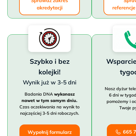
Sprawdź zakres
Spra
akredytacji
referencj
Szybko i bez
Wsparcie
kolejki!
tygo
Wynik już w 3-5 dni
Nasz dyżur tele
Badania DNA
wykonasz
6 dni w tygod
nawet w tym samym dniu.
pomożemy i o
Czas oczekiwania na wynik to
Twoje py
najczęściej 3-5 dni roboczych.
665 
Wypełnij formularz