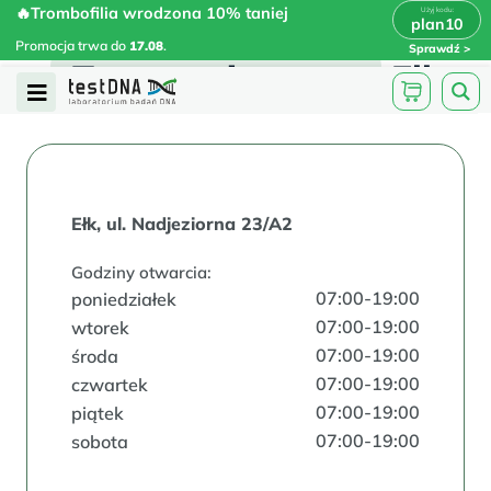
Skip
🔥Trombofilia wrodzona 10% taniej
🔥Trombofilia wrodzona 10% taniej
x
plan10
plan10
>
>
to
Promocja trwa do
.
17.08
Promocja trwa do
17.08
.
Sprawdź
content
Test na ojcostwo
Ełk
Open
Menu
Ełk, ul. Nadjeziorna 23/A2
Godziny otwarcia:
07:00-19:00
poniedziałek
07:00-19:00
wtorek
07:00-19:00
środa
07:00-19:00
czwartek
07:00-19:00
piątek
07:00-19:00
sobota