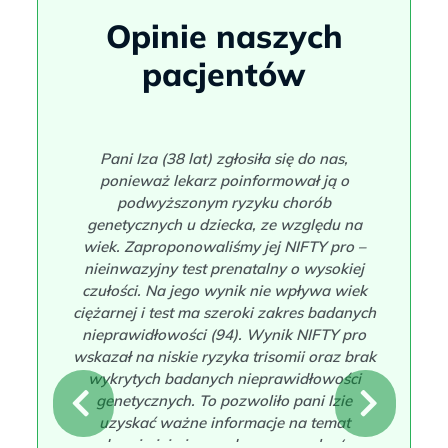
Opinie
Pani Iza (38 lat) zgłosiła się do nas,
ponieważ lekarz poinformował ją o
podwyższonym ryzyku chorób
genetycznych u dziecka, ze względu na
wiek. Zaproponowaliśmy jej NIFTY pro –
nieinwazyjny test prenatalny o wysokiej
czułości. Na jego wynik nie wpływa wiek
ciężarnej i test ma szeroki zakres badanych
nieprawidłowości (94). Wynik NIFTY pro
wskazał na niskie ryzyka trisomii oraz brak
wykrytych badanych nieprawidłowości
genetycznych. To pozwoliło pani Izie
N
P
uzyskać ważne informacje na temat
zdrowia jej nienarodzonego synka (w