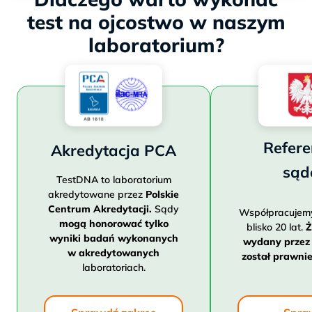
test na ojcostwo w naszym
laboratorium?
Refere
Akredytacja PCA
są
TestDNA to laboratorium
akredytowane przez
Polskie
Centrum Akredytacji.
Sądy
Współpracujem
mogą honorować tylko
blisko 20 lat.
Ż
wyniki badań wykonanych
wydany przez
w akredytowanych
został prawni
laboratoriach.