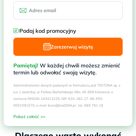
Podaj kod promocyjny
Zarezerwuj wizytę
Pamiętaj!
W każdej chwili możesz zmienić
termin lub odwołać swoją wizytę.
Administratorem danych podanych w formularzu jest TESTDNA sp. z
o.o. z siedzibą: ul. Feliksa Bocheńskiego 38a, 40-859 Katowice, o
numerze REGON: 243413225, NIP: 634-282-27-48, KRS:
0001091570, e-mail: biuro@testDNA.pl , tel.: 665 761 16
Pokaż całość >>
Dlaczego warto wykonać