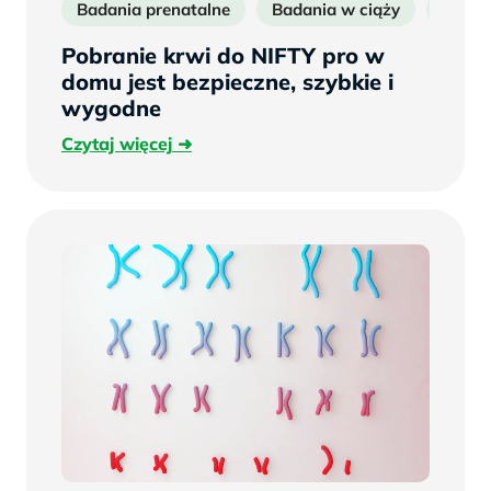
Badania prenatalne
Badania w ciąży
Badan
Pobranie krwi do NIFTY pro w
domu jest bezpieczne, szybkie i
wygodne
Czytaj
Czytaj więcej
więcej