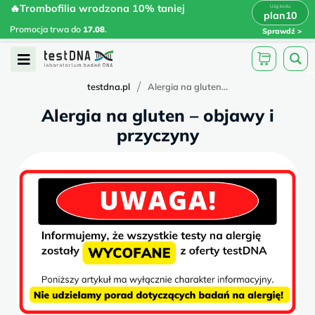
Skip
🔥Trombofilia wrodzona 10% taniej
🔥Trombofilia wrodzona 10% taniej
x
plan10
plan10
>
>
to
Promocja trwa do
.
17.08
Promocja trwa do
17.08
.
Sprawdź
content
Open
Menu
/
testdna.pl
Alergia na gluten...
Alergia na gluten – objawy i
przyczyny