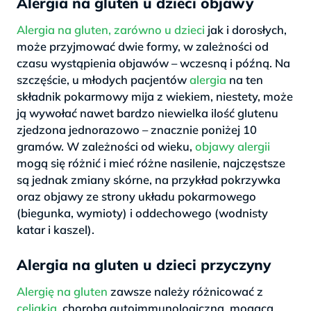
Alergia na gluten u dzieci objawy
Alergia na gluten, zarówno u dzieci
jak i dorosłych,
może przyjmować dwie formy, w zależności od
czasu wystąpienia objawów – wczesną i późną. Na
szczęście, u młodych pacjentów
alergia
na ten
składnik pokarmowy mija z wiekiem, niestety, może
ją wywołać nawet bardzo niewielka ilość glutenu
zjedzona jednorazowo – znacznie poniżej 10
gramów. W zależności od wieku,
objawy alergii
mogą się różnić i mieć różne nasilenie, najczęstsze
są jednak zmiany skórne, na przykład pokrzywka
oraz objawy ze strony układu pokarmowego
(biegunka, wymioty) i oddechowego (wodnisty
katar i kaszel).
Alergia na gluten u dzieci przyczyny
Alergię na gluten
zawsze należy różnicować z
celiakią
, chorobą autoimmunologiczną, mogącą