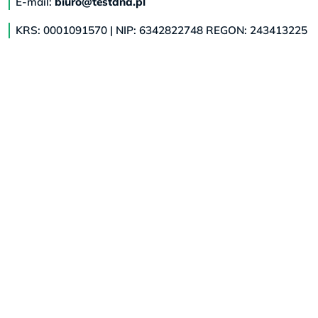
E-mail:
biuro@testdna.pl
KRS: 0001091570 | NIP: 6342822748 REGON: 243413225