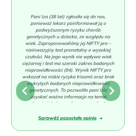
Pani Iza (38 lat) zgłosiła się do nas,
ponieważ lekarz poinformował ją o
podwyższonym ryzyku chorób
genetycznych u dziecka, ze względu na
wiek. Zaproponowaliśmy jej NIFTY pro –
nieinwazyjny test prenatalny o wysokiej
czułości. Na jego wynik nie wpływa wiek
ciężarnej i test ma szeroki zakres badanych
nieprawidłowości (94). Wynik NIFTY pro
wskazał na niskie ryzyka trisomii oraz brak
wykrytych badanych nieprawidłowości
genetycznych. To pozwoliło pani Izie
N
P
uzyskać ważne informacje na temat
zdrowia jej nienarodzonego synka (w
e
r
badaniu została ustalona również płeć).
Taki wynik nie wymagał potwierdzenia
Sprawdź pozostałe opinie
➜
x
e
badaniem inwazyjnym, dlatego pani Iza nie
zdecydowała się na amniopunkcję.