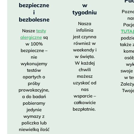
Pac
bezpieczne
w
nie mogących odstawić
i
tygodniu
Pozna
leków
antyhistaminowych lub sterydowych
na
bezbolesne
na czas testu alergicznego (inne testy
Nasza
Pacj
alergiczne tego wymagają).
infolinia
Nasze
testy
TUTAJ
jest czynna
alergiczne
są
podzie
również w
w 100%
także 
weekendy i
bezpieczne –
kome
w święta.
nie
osób
W każdej
wykonujemy
wyk
chwili
testów
swoje
możesz
opartych o
w te
uzyskać od
próby
Zależ
nas
prowokacyjne,
Twojej
wsparcie –
a do badań
całkowicie
pobieramy
bezpłatnie.
jedynie
wymazy z
policzka lub
niewielką ilość