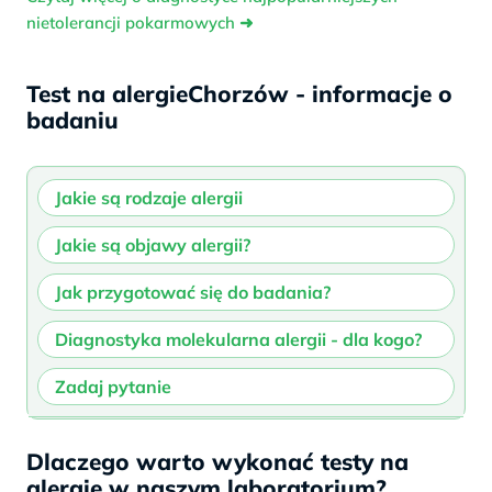
nietolerancji pokarmowych
➜
Test na alergieChorzów - informacje o
badaniu
Jakie są rodzaje alergii
Jakie są objawy alergii?
Jak przygotować się do badania?
Diagnostyka molekularna alergii - dla kogo?
Zadaj pytanie
Jakie są rodzaje alergii?
Jakie są objawy alergii?
Jak się przygotować do badania?
Diagnostyka molekularna alergii –
Bezpłatna rozmowa – zapytaj o
Dlaczego warto wykonać testy na
dla kogo?
badanie
alergie w naszym laboratorium?