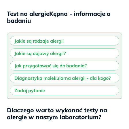
Test na alergieKępno - informacje o
badaniu
Jakie są rodzaje alergii
Jakie są objawy alergii?
Jak przygotować się do badania?
Diagnostyka molekularna alergii - dla kogo?
Zadaj pytanie
Jakie są rodzaje alergii?
Jakie są objawy alergii?
Jak się przygotować do badania?
Diagnostyka molekularna alergii –
Bezpłatna rozmowa – zapytaj o
Dlaczego warto wykonać testy na
dla kogo?
badanie
alergie w naszym laboratorium?
Ze względu na podobieństwa zachodzące w
Testy alergiczne
nie wymagają specjalnego
Alergia wziewna
– powodowana jest przez