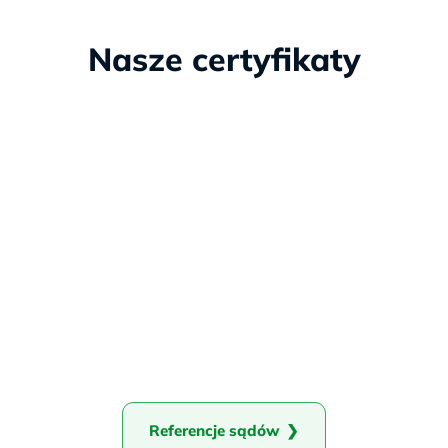
i
Nasze certyfikaty
o
u
s
Referencje sądów