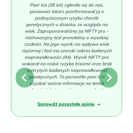
Pani Iza (38 lat) zgłosiła się do nas,
ponieważ lekarz poinformował ją o
podwyższonym ryzyku chorób
genetycznych u dziecka, ze względu na
wiek. Zaproponowaliśmy jej NIFTY pro –
nieinwazyjny test prenatalny o wysokiej
czułości. Na jego wynik nie wpływa wiek
ciężarnej i test ma szeroki zakres badanych
nieprawidłowości (94). Wynik NIFTY pro
wskazał na niskie ryzyka trisomii oraz brak
wykrytych badanych nieprawidłowości
genetycznych. To pozwoliło pani Izie
N
P
uzyskać ważne informacje na temat
zdrowia jej nienarodzonego synka (w
e
r
badaniu została ustalona również płeć).
Taki wynik nie wymagał potwierdzenia
Sprawdź pozostałe opinie
➜
x
e
badaniem inwazyjnym, dlatego pani Iza nie
zdecydowała się na amniopunkcję.
t
v
Historia Pani Izy