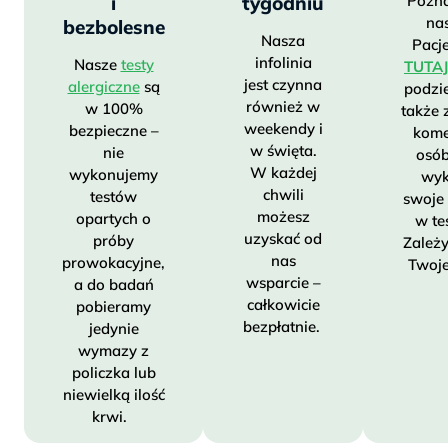
i
tygodniu
Pozna
leków
antyhistaminowych lub sterydowych
na
bezbolesne
na czas testu alergicznego (inne testy
Nasza
Pacj
alergiczne tego wymagają).
infolinia
Nasze
testy
TUTAJ
jest czynna
alergiczne
są
podzie
również w
w 100%
także 
weekendy i
bezpieczne –
kome
w święta.
nie
osób
W każdej
wykonujemy
wyk
chwili
testów
swoje
możesz
opartych o
w te
uzyskać od
próby
Zależ
nas
prowokacyjne,
Twojej
wsparcie –
a do badań
całkowicie
pobieramy
bezpłatnie.
jedynie
wymazy z
policzka lub
niewielką ilość
krwi.