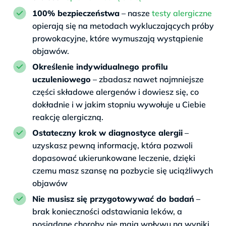
100% bezpieczeństwa
– nasze
testy alergiczne
opierają się na metodach wykluczających próby
prowokacyjne, które wymuszają wystąpienie
objawów.
Określenie indywidualnego profilu
uczuleniowego
– zbadasz nawet najmniejsze
części składowe alergenów i dowiesz się, co
dokładnie i w jakim stopniu wywołuje u Ciebie
reakcję alergiczną.
Ostateczny krok w diagnostyce alergii
–
uzyskasz pewną informację, która pozwoli
dopasować ukierunkowane leczenie, dzięki
czemu masz szansę na pozbycie się uciążliwych
objawów
Nie musisz się przygotowywać do badań
–
brak konieczności odstawiania leków, a
posiadane choroby nie mają wpływu na wyniki