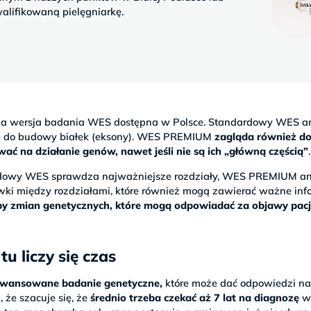
alifikowaną pielęgniarkę.
na wersja badania WES dostępna w Polsce. Standardowy WES an
je do budowy białek (eksony). WES PREMIUM
zagląda również d
 na działanie genów, nawet jeśli nie są ich „główną częścią”
.
ardowy WES sprawdza najważniejsze rozdziały, WES PREMIUM an
wki między rozdziałami, które również mogą zawierać ważne info
czby zmian genetycznych, które mogą odpowiadać za objawy pac
u liczy się czas
wansowane badanie genetyczne,
które może dać odpowiedzi n
 że szacuje się, że
średnio trzeba czekać aż 7 lat na diagnozę