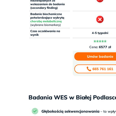
niezwiązanych ze
wskazaniem do badania
(secondary finding)
Badanie biochemiczne
potwierdzające wykrytą
chorobę metaboliczną
(wybrane biomarkery)
Czas oczekiwania na
4-5 tygodni
wynik
⭐⭐⭐⭐⭐
Cena:
6577 zł
Umów badanie
665 761 161
Badania WES w Białej Podlasce
Głębokością sekwencjonowania
– to wpł