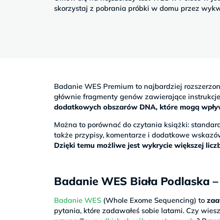
Sb
skorzystaj z pobrania próbki w domu przez wykw
9–
17
Badanie WES Premium to najbardziej rozszerzo
głównie fragmenty genów zawierające instrukc
dodatkowych obszarów DNA, które mogą wpływać
Można to porównać do czytania książki: stand
także przypisy, komentarze i dodatkowe wskazó
Dzięki temu możliwe jest wykrycie większej li
Badanie WES Biała Podlaska – t
Badanie WES
(Whole Exome Sequencing) to
zaa
pytania, które zadawałeś sobie latami. Czy wiesz,