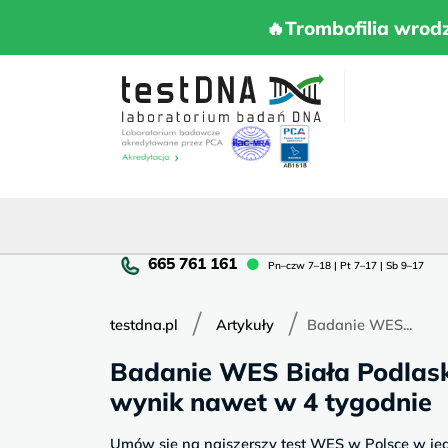
Skip
to
🔥Trombofilia 
🔥Trombofilia wrod
content
Pn
Pn–czw 7–18 | Pt 7–17 | Sb 9–17
cz
7–
/
/
18
testdna.pl
Artykuły
Badanie WES...
|
Badanie WES Biała Podlask
Pt
7–
wynik nawet w 4 tygodnie
17
|
Umów się na najszerszy test WES w Polsce w je