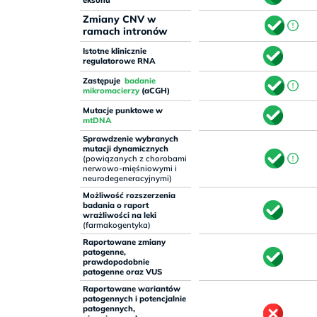
eksonu
Zmiany CNV w
ramach intronów
Istotne klinicznie
regulatorowe RNA
Zastępuje
badanie
mikromacierzy
(aCGH)
Mutacje punktowe w
mtDNA
Sprawdzenie wybranych
mutacji dynamicznych
(powiązanych z chorobami
nerwowo-mięśniowymi i
neurodegeneracyjnymi)
Możliwość rozszerzenia
badania o raport
wrażliwości na leki
(farmakogentyka)
Raportowane zmiany
patogenne,
prawdopodobnie
patogenne oraz VUS
Raportowane wariantów
patogennych i potencjalnie
patogennych,