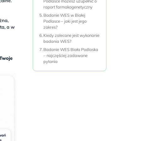
calne.
Podlasce możesz uzupełnić o
raport farmakogenetyczny
Badanie WES w Białej
żna,
Podlasce – jaki jest jego
ta, a w
zakres?
Kiedy zalecane jest wykonanie
badania WES?
Badanie WES Biała Podlaska
– najczęściej zadawane
 Twoje
pytania