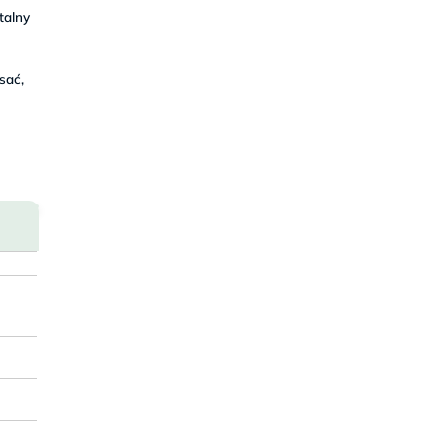
talny
sać,