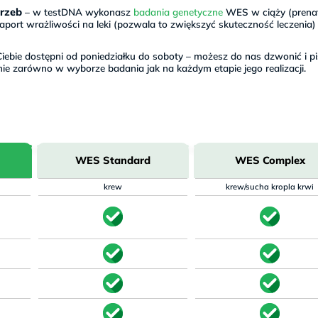
rzeb
– w testDNA wykonasz
badania genetyczne
WES w ciąży (prena
port wrażliwości na leki (pozwala to zwiększyć skuteczność leczenia)
iebie dostępni od poniedziałku do soboty – możesz do nas dzwonić i pi
nie zarówno w wyborze badania jak na każdym etapie jego realizacji.
WES Standard
WES Complex
krew
krew/sucha kropla krwi