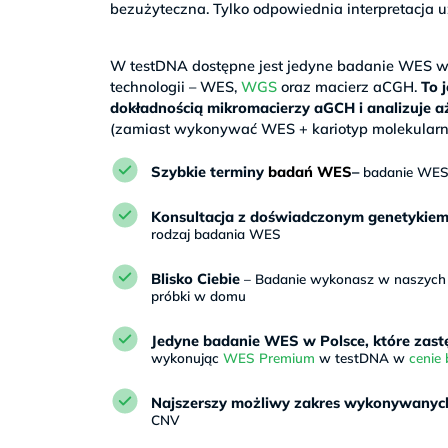
bezużyteczna. Tylko odpowiednia interpretacj
>
W testDNA dostępne jest jedyne badanie WES w P
technologii – WES,
WGS
oraz macierz aCGH.
To 
dokładnością mikromacierzy aGCH i analizuje 
(zamiast wykonywać WES + kariotyp molekularn
Szybkie terminy
badań WES
–
badanie WES w
Konsultacja z doświadczonym genetykie
rodzaj badania WES
Blisko Ciebie
– Badanie wykonasz w naszych pu
próbki w domu
Jedyne badanie WES w Polsce, które zast
wykonując
WES Premium
w testDNA w
cenie
Najszerszy możliwy zakres wykonywanych
CNV