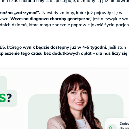
 ten czas choroba cały czas postępuje, a zmiany są już nieodwra
h można „zatrzymać”.
Niestety zmiany, które już pojawiły się w
wsze.
Wczesna diagnoza choroby genetycznej
jest niezwykle wa
ich działań, które mogą znacznie poprawić jakość życia pacjen
S, którego
wynik będzie dostępny już w 4-5 tygodni.
Jeśli stan
pieszenie tego czasu bez dodatkowych opłat – dla nas liczy się