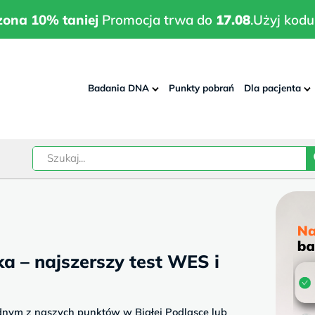
wrodzona 10% taniej
Promocja trwa do
17.08
.
Użyj kodu:
pla
zona 10% taniej
Promocja trwa do
17.08
.
Użyj kodu
Badania DNA
Punkty pobrań
Dla pacjenta
–
w
a – najszerszy test WES i
dnym z naszych punktów w Białej Podlasce lub