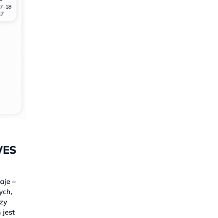
WES
aje –
łych,
rzy
 jest