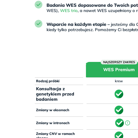
Badania WES dopasowane do Twoich pot
WES),
WES trio
, a nawet WES uzupełniony o ra
Wsparcie na każdym etapie –
jesteśmy dla C
kiedy tylko potrzebujesz. Pomożemy Ci bezpłat
WES Premium
Rodzaj próbki
krew
Konsultacja z
genetykiem przed
badaniem
Zmiany w eksonach
Zmiany w intronach
Zmiany CNV w ramach