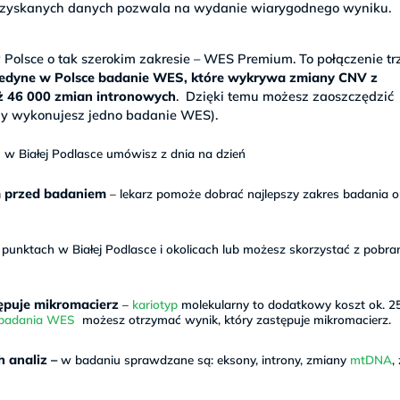
a uzyskanych danych pozwala na wydanie wiarygodnego wyniku.
olsce o tak szerokim zakresie – WES Premium. To połączenie tr
jedyne w Polsce badanie WES, które wykrywa zmiany CNV z
aż 46 000 zmian intronowych
. Dzięki temu możesz zaoszczędzić
y wykonujesz jedno badanie WES).
 Białej Podlasce umówisz z dnia na dzień
m przed badaniem
– lekarz pomoże dobrać najlepszy zakres badania o
nktach w Białej Podlasce i okolicach lub możesz skorzystać z pobra
ępuje mikromacierz
–
kariotyp
molekularny to dodatkowy koszt ok. 25
 badania WES
możesz otrzymać wynik, który zastępuje mikromacierz.
 analiz –
w badaniu sprawdzane są: eksony, introny, zmiany
mtDNA
,