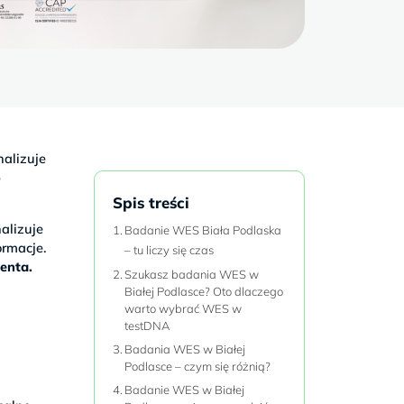
alizuje
o
Spis treści
alizuje
Badanie WES Biała Podlaska
rmacje.
– tu liczy się czas
jenta.
Szukasz badania WES w
Białej Podlasce? Oto dlaczego
warto wybrać WES w
testDNA
Badania WES w Białej
a
Podlasce – czym się różnią?
w
Badanie WES w Białej