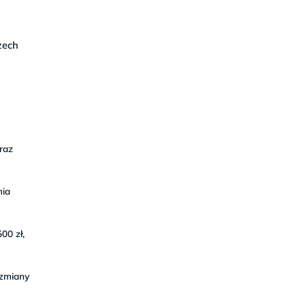
zech
raz
nia
00 zł,
 zmiany