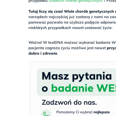
przypadku
rzadkich chorób genetycznych
? Przez
>
Tutaj liczy się czas! Wiele chorób genetycznyc
narządach najczęściej już zostaną z nami na za
ponieważ pozwala na szybsze podjęcie odpowiedn
niektórych przypadkach nawet uratować życie.
.
Ważne! W testDNA możesz wykonać badanie WE
pacjenta zagraża życiu możliwe jest nawet
przys
dobro i zdrowie
.