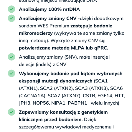
Analizujemy 100% mtDNA
Analizujemy zmiany CNV
-dzięki dodatkowym
sondom WES Premium
zastępuje badanie
mikromacierzy
(wykrywa te same zmiany tylko
inną metodą). Wykryte zmiany CNV
są
potwierdzane metodą MLPA lub qPRC.
Analizujemy zmiany (SNV), małe insercje i
delecje (indels) z CNV
Wykonujemy badanie pod kątem wybranych
ekspansji mutacji dynamicznych
(SCA1
(ATXN1), SCA2 (ATXN2), SCA3 (ATXN3), SCA6
(CACNA1A), SCA7 (ATXN7), CSTB, FGF14, HTT,
JPH3, NOP56, NIPA1, PABPN1 i wielu innych)
Zapewniamy konsultację z genetykiem
klinicznym przed badaniem
. Dzięki
szczegółowemu wywiadowi medycznemu i