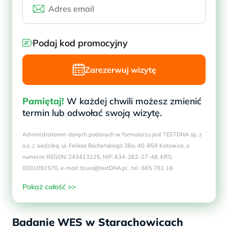
Podaj kod promocyjny
Zarezerwuj wizytę
Pamiętaj!
W każdej chwili możesz zmienić
termin lub odwołać swoją wizytę.
Administratorem danych podanych w formularzu jest TESTDNA sp. z
o.o. z siedzibą: ul. Feliksa Bocheńskiego 38a, 40-859 Katowice, o
numerze REGON: 243413225, NIP: 634-282-27-48, KRS:
0001091570, e-mail: biuro@testDNA.pl , tel.: 665 761 16
Pokaż całość >>
Badanie WES w Starachowicach