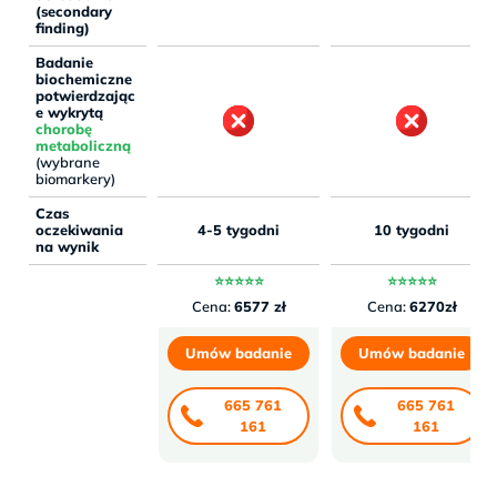
(secondary
finding)
Badanie
biochemiczne
potwierdzając
e wykrytą
chorobę
metaboliczną
(wybrane
biomarkery)
Czas
oczekiwania
4-5 tygodni
10 tygodni
na wynik
⭐⭐⭐⭐⭐
⭐⭐⭐⭐⭐
Cena:
6577 zł
Cena:
6270zł
Umów badanie
Umów badanie
665 761
665 761
161
161