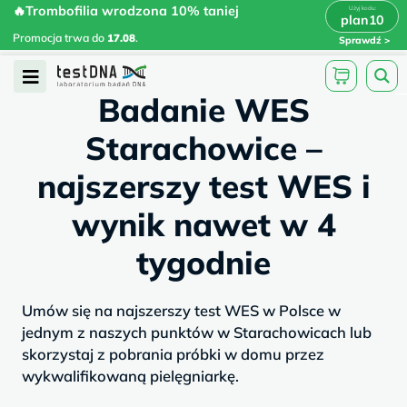
Skip
🔥Trombofilia wrodzona 10% taniej
🔥Trombofilia wrodzona 10% taniej
x
plan10
plan10
>
>
to
Promocja trwa do
.
17.08
Promocja trwa do
17.08
.
Sprawdź
content
/
/
testdna.pl
Artykuły
Badanie WES...
Open
Badanie WES
Menu
Starachowice –
najszerszy test WES i
wynik nawet w 4
tygodnie
Umów się na najszerszy test WES w Polsce w
jednym z naszych punktów w Starachowicach lub
skorzystaj z pobrania próbki w domu przez
wykwalifikowaną pielęgniarkę.