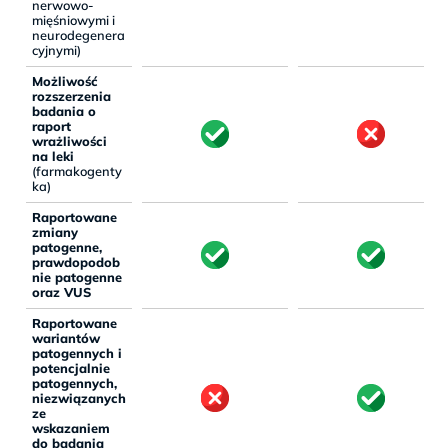
nerwowo-
mięśniowymi i
neurodegenera
cyjnymi)
Możliwość
rozszerzenia
badania o
raport
wrażliwości
na leki
(farmakogenty
ka)
Raportowane
zmiany
patogenne,
prawdopodob
nie patogenne
oraz VUS
Raportowane
wariantów
patogennych i
potencjalnie
patogennych,
niezwiązanych
ze
wskazaniem
do badania