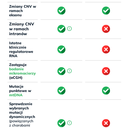
Zmiany CNV w
ramach
eksonu
Zmiany CNV
w ramach
intronów
Istotne
klinicznie
regulatorowe
RNA
Zastępuje
badanie
mikromacierzy
(aCGH)
Mutacje
punktowe w
mtDNA
Sprawdzenie
wybranych
mutacji
dynamicznych
(powiązanych
z chorobami