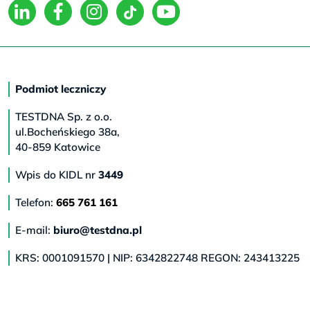
Podmiot leczniczy
TESTDNA Sp. z o.o.
ul.Bocheńskiego 38a,
40-859 Katowice
Wpis do KIDL nr
3449
Telefon:
665 761 161
E-mail:
biuro@testdna.pl
KRS: 0001091570 | NIP: 6342822748 REGON: 243413225