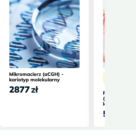
Mikromacierz (aCGH) -
★
Najczęści
kariotyp molekularny
2877
zł
Pakiet Zdrowe
(celiakia + ni
laktozy)
554
zł