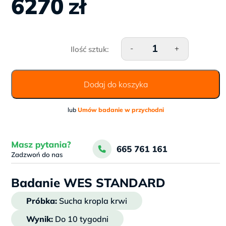
6270
zł
ilość Badanie WES STANDA
-
+
Dodaj do koszyka
lub
Umów badanie w przychodni
Badanie WES STANDARD
Próbka:
Sucha kropla krwi
Wynik:
Do 10 tygodni