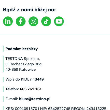
Bądź z nami bliżej na:
Podmiot leczniczy
TESTDNA Sp. z o.o.
ul.Bocheńskiego 38a,
40-859 Katowice
Wpis do KIDL nr
3449
Telefon:
665 761 161
E-mail:
biuro@testdna.pl
KRS: 0001091570 | NIP: 6342822748 REGON: 243413225