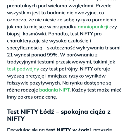
prenatalnych pod wieloma względami. Przede
wszystkim jest to badanie nieinwazyjne, co
oznacza, że nie niesie ze sobą ryzyka poronienia,
jak ma to miejsce w przypadku
amniopunkcji
czy
biopsji kosmówki. Ponadto, test NIFTY pro
charakteryzuje się wysoką czułością i
specyficznością – skuteczność wykrywania trisomii
21 wynosi ponad 99%. W porównaniu z
tradycyjnymi testami przesiewowymi, takimi jak
test podwójny
czy test potrójny, NIFTY oferuje
wyższą precyzję i mniejsze ryzyko wyników
fałszywie pozytywnych. Na rynku dostępne są
różne rodzaje
badania NIPT
. Każdy test może mieć
inny zakres oraz cenę.
Test NIFTY Łódź – spokojna ciąża z
NIFTY
Decydując się na
test NIFTY w Łodzi
, przyszłe