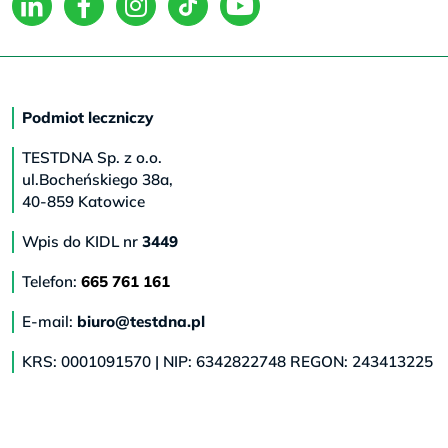
Podmiot leczniczy
TESTDNA Sp. z o.o.
ul.Bocheńskiego 38a,
40-859 Katowice
Wpis do KIDL nr
3449
Telefon:
665 761 161
E-mail:
biuro@testdna.pl
KRS: 0001091570 | NIP: 6342822748 REGON: 243413225