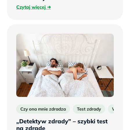
Czytaj
Czytaj więcej
więcej
Czy ona mnie zdradza
Test zdrady
Wykrywa
„Detektyw zdrady” – szybki test
na zdradę