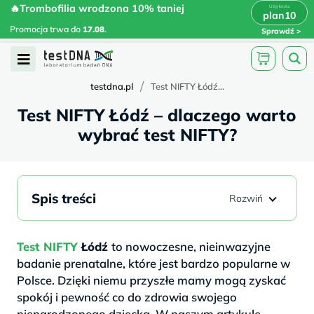
Skip
🔥Trombofilia wrodzona 10% taniej
🔥Trombofilia wrodzona 10% taniej
x
plan10
plan10
>
>
to
Promocja trwa do
.
17.08
Promocja trwa do
17.08
.
Sprawdź
content
Open
Menu
/
testdna.pl
Test NIFTY Łódź...
Test NIFTY Łódź – dlaczego warto
wybrać test NIFTY?
Spis treści
Test NIFTY
Łódź
to nowoczesne, nieinwazyjne
badanie prenatalne, które jest bardzo popularne w
Polsce. Dzięki niemu przyszłe mamy mogą zyskać
spokój i pewność co do zdrowia swojego
nienarodzonego dziecka. W naszym artykule