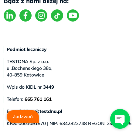
Bądź z nami bliżej na:
Podmiot leczniczy
TESTDNA Sp. z o.o.
ul.Bocheńskiego 38a,
40-859 Katowice
Wpis do KIDL nr
3449
Telefon:
665 761 161
E-mail:
biuro@testdna.pl
Zadzwoń
KRS: 0001091570 | NIP: 6342822748 REGON: 243413225