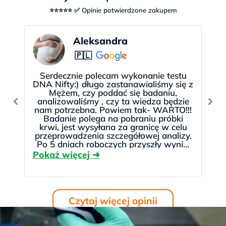
potwierdzenia badaniami inwazyjnymi.
.
⭐⭐⭐⭐⭐ ✅ Opinie potwierdzone zakupem
Historie naszych pacjentek
U których
w poprzednich ciążach
występowała choroba genetyczna
.
Zapłać w ratach lub później
NIFTY posiadamy w ofercie od 2014 roku. Historie
Aleksandra
Pacjentek, które wykonały NIFTY w testDNA
🇵🇱
Za badanie
NIFTY pro
możesz zapłacić
można przeczytać
tutaj >>
korzystając z szybkich i bezpiecznych płatności
Serdecznie polecam wykonanie testu
internetowych. Możesz też wybrać
raty i płatności
DNA Nifty:) długo zastanawialiśmy się z
Mężem, czy poddać się badaniu,
bezpłatnie odroczone
. Wszystkie formalności
analizowaliśmy , czy ta wiedza będzie
załatwisz
szybko i wygodnie online
, bez
nam potrzebna. Powiem tak- WARTO!!!
Badanie polega na pobraniu próbki
wychodzenia z domu. Weryfikacja trwa zwykle do
krwi, jest wysyłana za granicę w celu
kilkunastu minut.
przeprowadzenia szczegółowej analizy.
Po 5 dniach roboczych przyszły wyniki
😉 Kontakt jest rewelacyjny! Polecam
bardzo serdecznie 😉
Czytaj więcej opinii