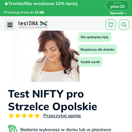
Skip
🔥Trombofilia wrodzona 10% taniej
🔥Trombofilia wrodzona 10% taniej
x
plan10
plan10
>
>
to
Promocja trwa do
.
17.08
Promocja trwa do
17.08
.
Sprawdź
content
Open
Menu
Test NIFTY pro
Strzelce Opolskie
★★★★★
Przeczytaj opinie
Badania wykonasz w domu lub w placówce