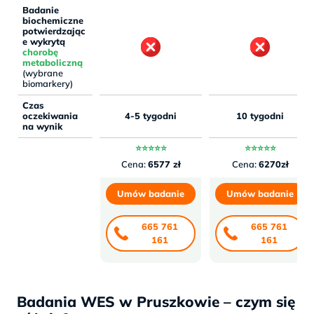
Badanie
biochemiczne
potwierdzając
e wykrytą
chorobę
metaboliczną
(wybrane
biomarkery)
Czas
oczekiwania
4-5 tygodni
10 tygodni
na wynik
⭐⭐⭐⭐⭐
⭐⭐⭐⭐⭐
Cena:
6577 zł
Cena:
6270zł
Umów badanie
Umów badanie
665 761
665 761
161
161
Badania WES w Pruszkowie – czym się