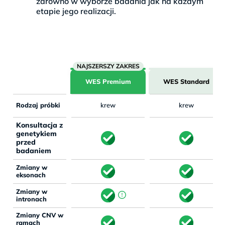
zarówno w wyborze badania jak na każdym
etapie jego realizacji.
WES Premium
WES Standard
Rodzaj próbki
krew
krew
Konsultacja z
genetykiem
przed
badaniem
Zmiany w
eksonach
Zmiany w
intronach
Zmiany CNV w
ramach