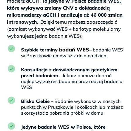
macierz aCGH.
To jedyne w Polsce badanie WES,
które wykrywa zmiany CNV z dokładnością
mikromacierzy aGCH i analizuje aż 46 000 zmian
intronowych
. Dzięki temu możesz zaoszczędzić
(zamiast wykonywać WES + kariotyp molekularny
wykonujesz jedno badanie WES).
badań WES
Szybkie terminy
–
badanie WES
w Pruszkowie umówisz z dnia na dzień
Konsultacja z doświadczonym genetykiem
przed badaniem
– lekarz pomoże dobrać
najlepszy zakres badania oraz rodzaj badania
WES
Blisko Ciebie
– Badanie wykonasz w naszych
punktach w Pruszkowie i okolicach lub możesz
skorzystać z pobrania próbki w domu
Jedyne badanie WES w Polsce, które