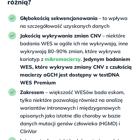
różnią?
Głębokością sekwencjonowania
– to wpływa
na szczegółowość uzyskanych danych
Jakością wykrywania zmian CNV
– niektóre
badania WES w ogóle ich nie wykrywają, inne
wykrywają 80-90% zmian, które wykrywa
kariotyp z
mikromacierzy
.
Jedynym badaniem
WES, które wykrywa zmiany CNV z czułością
macierzy aGCH jest dostępny w testDNA
WES Premium
Zakresem
– większość WESów bada eskom,
tylko niektóre pozwalają również na analizę
wariantów intronowych i międzygenowych
opisanych jako istotne dla choroby w bazie
danych mutacji genów człowieka (HGMD) i
ClinVar