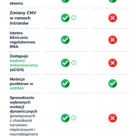
eksonu
Zmiany CNV
w ramach
intronów
Istotne
klinicznie
regulatorowe
RNA
Zastępuje
badanie
mikromacierzy
(aCGH)
Mutacje
punktowe w
mtDNA
Sprawdzenie
wybranych
mutacji
dynamicznych
(powiązanych
z chorobami
nerwowo-
mięśniowymi i
neurodegenera