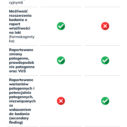
cyjnymi)
Możliwość
rozszerzenia
badania o
raport
wrażliwości
na leki
(farmakogenty
ka)
Raportowane
zmiany
patogenne,
prawdopodob
nie patogenne
oraz VUS
Raportowane
wariantów
patogennych i
potencjalnie
patogennych,
niezwiązanych
ze
wskazaniem
do badania
(secondary
finding)