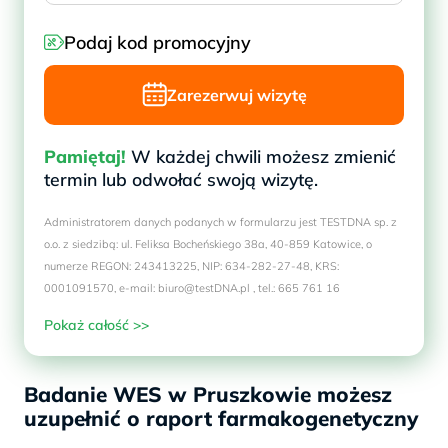
Podaj kod promocyjny
Zarezerwuj wizytę
Pamiętaj!
W każdej chwili możesz zmienić
termin lub odwołać swoją wizytę.
Administratorem danych podanych w formularzu jest TESTDNA sp. z
o.o. z siedzibą: ul. Feliksa Bocheńskiego 38a, 40-859 Katowice, o
numerze REGON: 243413225, NIP: 634-282-27-48, KRS:
0001091570, e-mail: biuro@testDNA.pl , tel.: 665 761 16
Pokaż całość >>
Badanie WES w Pruszkowie możesz
uzupełnić o raport farmakogenetyczny