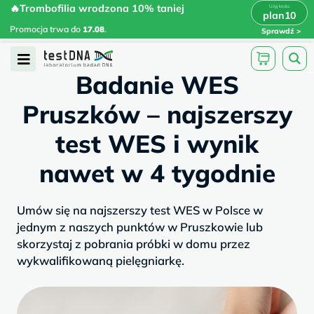
Skip
🔥Trombofilia wrodzona 10% taniej
🔥Trombofilia wrodzona 10% taniej
x
plan10
plan10
>
>
to
Promocja trwa do
.
17.08
Promocja trwa do
17.08
.
Sprawdź
content
/
/
testdna.pl
Artykuły
Badanie WES...
Open
Badanie WES
Menu
Pruszków – najszerszy
test WES i wynik
nawet w 4 tygodnie
Umów się na najszerszy test WES w Polsce w
jednym z naszych punktów w Pruszkowie lub
skorzystaj z pobrania próbki w domu przez
wykwalifikowaną pielęgniarkę.