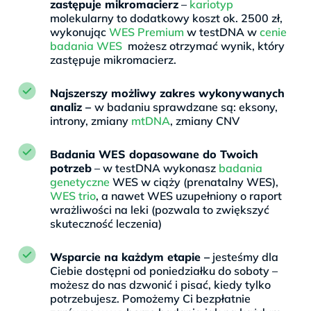
zastępuje mikromacierz
–
kariotyp
molekularny to dodatkowy koszt ok. 2500 zł,
wykonując
WES Premium
w testDNA w
cenie
badania WES
możesz otrzymać wynik, który
zastępuje mikromacierz.
Najszerszy możliwy zakres wykonywanych
analiz –
w badaniu sprawdzane są: eksony,
introny, zmiany
mtDNA
, zmiany CNV
Badania WES dopasowane do Twoich
potrzeb
– w testDNA wykonasz
badania
genetyczne
WES w ciąży (prenatalny WES),
WES trio
, a nawet WES uzupełniony o raport
wrażliwości na leki (pozwala to zwiększyć
skuteczność leczenia)
Wsparcie na każdym etapie –
jesteśmy dla
Ciebie dostępni od poniedziałku do soboty –
możesz do nas dzwonić i pisać, kiedy tylko
potrzebujesz. Pomożemy Ci bezpłatnie