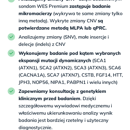
sondom WES Premium
zastępuje badanie
mikromacierzy
(wykrywa te same zmiany tylko
inną metodą). Wykryte zmiany CNV
są
potwierdzane metodą MLPA lub qPRC.
Analizujemy zmiany (SNV), małe insercje i
delecje (indels) z CNV
Wykonujemy badanie pod kątem wybranych
ekspansji mutacji dynamicznych
(SCA1
(ATXN1), SCA2 (ATXN2), SCA3 (ATXN3), SCA6
(CACNA1A), SCA7 (ATXN7), CSTB, FGF14, HTT,
JPH3, NOP56, NIPA1, PABPN1 i wielu innych)
Zapewniamy konsultację z genetykiem
klinicznym przed badaniem
. Dzięki
szczegółowemu wywiadowi medycznemu i
właściwemu ukierunkowaniu analizy wynik
badania jest bardziej rzetelny i użyteczny
diagnostycznie.