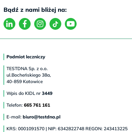
Bądź z nami bliżej na:
Podmiot leczniczy
TESTDNA Sp. z o.o.
ul.Bocheńskiego 38a,
40-859 Katowice
Wpis do KIDL nr
3449
Telefon:
665 761 161
E-mail:
biuro@testdna.pl
KRS: 0001091570 | NIP: 6342822748 REGON: 243413225