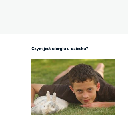
Sb
9–
17
Czym jest alergia u dziecka?