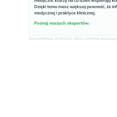
medyczni, którzy na co dzień wspierają ko
Dzięki temu masz większą pewność, że inf
medycznej i praktyce klinicznej.
Poznaj naszych ekspertów.
Data publikacji: 19.03.2022, 00:11 | Ostatnia aktualiza