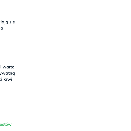
iają się
 a
ci warto
prywatną
ki krwi
a
testów