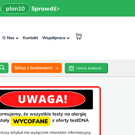
x
>
n10
Sprawdź
:
plan10
Sprawdź
>
shopping
O Nas
Kontakt
Współpraca
cart
Sklep z badaniami
Umów badanie