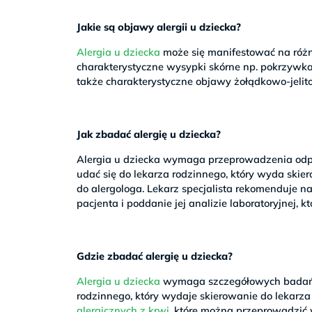
Jakie są objawy alergii u dziecka?
Alergia u dziecka
może się manifestować na różne
charakterystyczne wysypki skórne np. pokrzywka,
także charakterystyczne objawy żołądkowo-jelit
Jak zbadać alergię u dziecka?
Alergia u dziecka wymaga przeprowadzenia o
udać się do lekarza rodzinnego, który wyda ski
do alergologa. Lekarz specjalista rekomenduje na
pacjenta i poddanie jej analizie laboratoryjnej, 
Gdzie zbadać alergię u dziecka?
Alergia u dziecka
wymaga szczegółowych badań. 
rodzinnego, który wydaje skierowanie do lekarza
alergicznych z krwi
, które można przeprowadzić