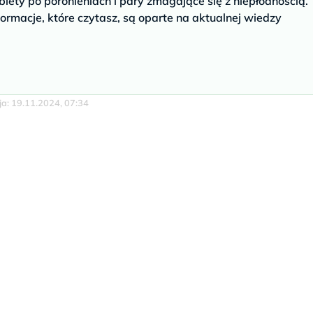
biety po poronieniach i pary zmagające się z niepłodnością.
ormacje, które czytasz, są oparte na aktualnej wiedzy
cja: 19.11.2024, 07:34