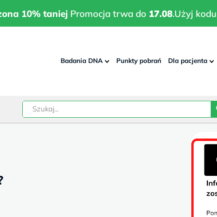
wrodzona 10% taniej
Promocja trwa do
17.08
.
Użyj kodu:
pla
zona 10% taniej
Promocja trwa do
17.08
.
Użyj kodu
Badania DNA
Punkty pobrań
Dla pacjenta
–
w
?