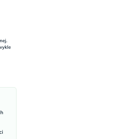
nej.
wykle
ch
ci