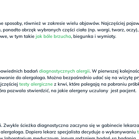
 sposoby, również w zakresie wielu objawów. Najczęściej pojaw
 ponadto obrzęk wybranych części ciała (np. wargi, twarz, oczy),
owe, w tym takie
jak bóle brzucha
, biegunka i wymioty.
dpowiednich badań
diagnostycznych alergii
. W pierwszej kolejnoś
erowanie do alergologa. Można bezpośrednio udać się na wizytę 
jczęściej
testy alergiczne
z krwi, które polegają na pobraniu prób
która pozwala stwierdzić, na jakie alergeny uczulony jest pacjent.
Zwykle ścieżka diagnostyczna zaczyna się w gabinecie lekarz
 alergologa. Dopiero lekarz specjalista decyduje o wykonywaniu
 w laboratorium medycznym, innym rodzajem badań są badania