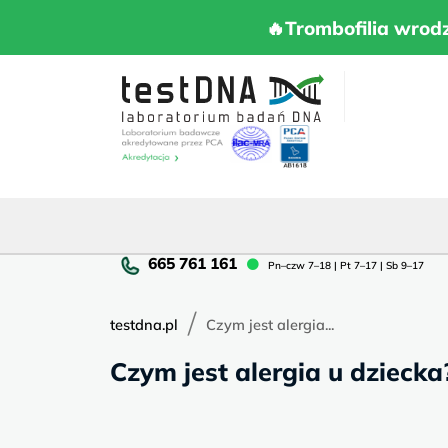
Skip
to
🔥Trombofilia 
🔥Trombofilia wrod
content
Pn
Pn–czw 7–18 | Pt 7–17 | Sb 9–17
cz
7–
/
18
testdna.pl
Czym jest alergia...
|
Czym jest alergia u dziecka
Pt
7–
17
|