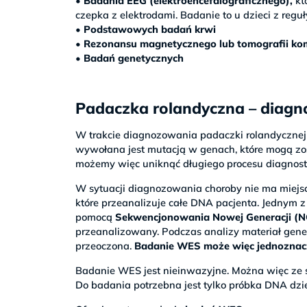
• Badania EEG (elektroencefalograficznego),
kt
czepka z elektrodami. Badanie to u dzieci z reg
• Podstawowych badań krwi
• Rezonansu magnetycznego lub tomografii k
•
Badań genetycznych
Padaczka rolandyczna – diagn
W trakcie diagnozowania padaczki rolandyczne
wywołana jest mutacją w genach, które mogą zos
możemy więc uniknąć długiego procesu diagnost
W sytuacji diagnozowania choroby nie ma miejs
które przeanalizuje całe DNA pacjenta. Jednym z
pomocą
Sekwencjonowania Nowej Generacji (N
przeanalizowany. Podczas analizy materiał genet
przeoczona.
Badanie WES może więc jednoznacz
Badanie WES jest nieinwazyjne. Można więc ze 
Do badania potrzebna jest tylko próbka DNA dzie