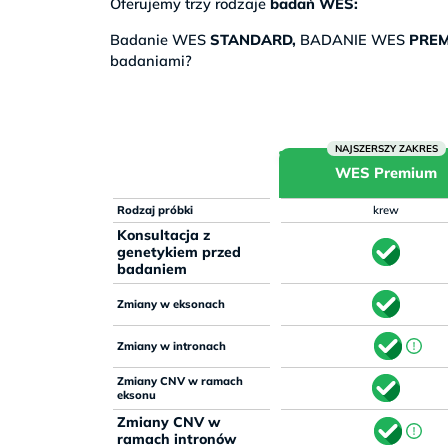
Oferujemy trzy rodzaje
badań WES:
Badanie WES
STANDARD,
BADANIE WES
PRE
badaniami?
WES Premium
Rodzaj próbki
krew
Konsultacja z
genetykiem przed
badaniem
Zmiany w eksonach
Zmiany w intronach
Zmiany CNV w ramach
eksonu
Zmiany CNV w
ramach intronów