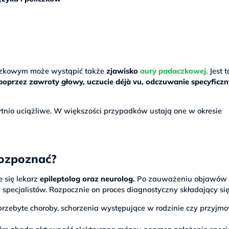
aczkowym może wystąpić także
zjawisko
aury padaczkowej
. Jest t
poprzez zawroty głowy, uczucie déjà vu, odczuwanie specyficz
bytnio uciążliwe. W większości przypadków ustają one w okresie
 rozpoznać?
 się lekarz
epileptolog oraz neurolog.
Po zauważeniu objawów
h specjalistów. Rozpocznie on proces diagnostyczny składający się
 przebyte choroby, schorzenia występujące w rodzinie czy przyj