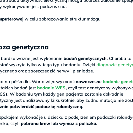
óre zbada aktywność elektryczną mózgu poprzez założenie specj
uły wykonywane jest podczas snu.
omputerowej
w celu zobrazowania struktur mózgu
oza genetyczna
j bardzo ważne jest wykonanie
badań genetycznych.
Choroba ta
tać wykryte tylko w tego typu badaniu. Dzięki
diagnozie genety
ycznego oraz zaoszczędzić nerwy i pieniądze.
ca na półśrodki. Warto więc wykonać
nowoczesne
badanie gene
 takich badań jest
badanie WES
,
czyli test genetyczny wykonyw
GS).
W badaniu tym każdy gen pacjenta zostanie dokładnie
yczny jest analizowany kilkukrotnie, aby żadna mutacja nie zos
nie potwierdzić padaczkę rolandyczną.
spokojem wykonać je u dziecka z podejrzeniem padaczki rolandy
cka, czyli
pobrana krew lub wymaz z policzka.