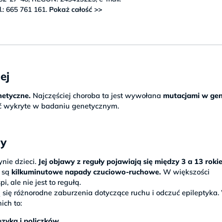
l.: 665 761 161.
Pokaż całość >>
ej
netyczne.
Najczęściej choroba ta jest wywołana
mutacjami w ge
ć wykryte w badaniu genetycznym.
wy
nie dzieci.
Jej objawy z reguły pojawiają się między 3 a 13 rok
 są
kilkuminutowe napady czuciowo-ruchowe.
W większości
 ale nie jest to regułą.
ię różnorodne zaburzenia dotyczące ruchu i odczuć epileptyka.
ich to:
języka i policzków