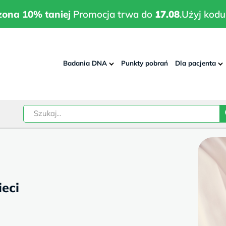
wrodzona 10% taniej
Promocja trwa do
17.08
.
Użyj kodu:
pla
zona 10% taniej
Promocja trwa do
17.08
.
Użyj kodu
Badania DNA
Punkty pobrań
Dla pacjenta
–
w
eci