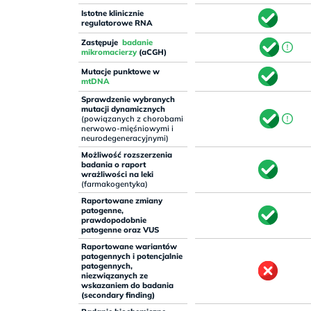
Istotne klinicznie
regulatorowe RNA
Zastępuje
badanie
mikromacierzy
(aCGH)
Mutacje punktowe w
mtDNA
Sprawdzenie wybranych
mutacji dynamicznych
(powiązanych z chorobami
nerwowo-mięśniowymi i
neurodegeneracyjnymi)
Możliwość rozszerzenia
badania o raport
wrażliwości na leki
(farmakogentyka)
Raportowane zmiany
patogenne,
prawdopodobnie
patogenne oraz VUS
Raportowane wariantów
patogennych i potencjalnie
patogennych,
niezwiązanych ze
wskazaniem do badania
(secondary finding)