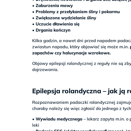
• Zaburzenia mowy
• Problemy z przełykaniem śliny i pokarmu
• Zwiększone wydzielanie śliny
• Uczucie dławienia się
• Drgania kończyn
Kilka godzin, a nawet dni przed napadem pad
zwiastun napadu, który objawiać się może m.in.
zapachów czy halucynacje wzrokowe.
Objawy epilepsji rolandycznej z reguły nie są z
dojrzewania.
Epilepsja rolandyczna – jak ją
Rozpoznawaniem padaczki rolandycznej zajmuje
choroby należy się więc zgłosić do jednego z tyc
• Wywiadu medycznego
– lekarz zapyta m.in. o
leki