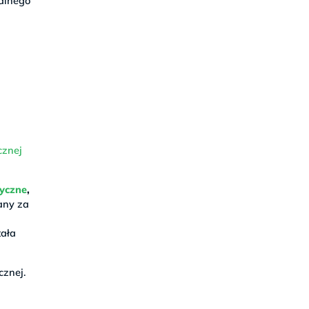
alnego
cznej
tyczne
,
any za
tała
cznej.