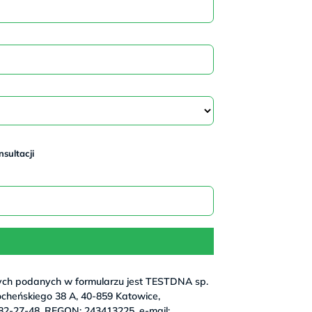
sultacji
ych podanych w formularzu jest TESTDNA sp.
 Bocheńskiego 38 A, 40-859 Katowice,
82-27-48, REGON: 243413225, e-mail: