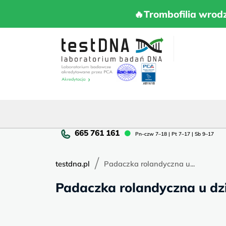
Skip
to
🔥Trombofilia 
🔥Trombofilia wrod
content
Pn
Pn–czw 7–18 | Pt 7–17 | Sb 9–17
cz
7–
/
18
testdna.pl
Padaczka rolandyczna u...
|
Padaczka rolandyczna u dzi
Pt
7–
17
|