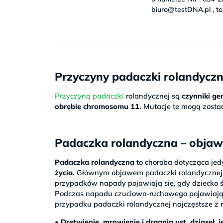
biuro@testDNA.pl , te
Przyczyny padaczki rolandyczn
Przyczyną padaczki
rolandycznej są
czynniki ge
obrębie chromosomu 11.
Mutacje te mogą zosta
Padaczka rolandyczna – obja
Padaczka rolandyczna
to choroba dotycząca jedy
życia.
Głównym objawem padaczki rolandycznej
przypadków napady pojawiają się, gdy dziecko śpi,
Podczas napadu czuciowo-ruchowego pojawiają s
przypadku padaczki rolandycznej najczęstsze z n
• Drętwienie, mrowienie i drgania ust, dziąseł, 