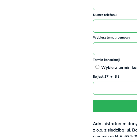
Numer telefonu
Wybierz temat rozmowy
Termin konsultacji
Wybierz termin kon
-
*
I
l
e j
es
t 17
+
8 ?
Administratorem dan
z o.o. z siedzibą: ul.
o numerze NIP: 634-2