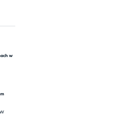
nach w
iem
 W