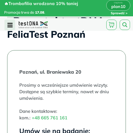
Skip
🔥Trombofilia wrodzona 10% taniej
🔥Trombofilia wrodzona 10% taniej
x
plan10
plan10
>
>
to
Promocja trwa do
.
17.08
Promocja trwa do
17.08
.
Sprawdź
content
Prenatal testDNA
Open
FeliaTest Poznań
Menu
Poznań, ul. Braniewska 20
Prosimy o wcześniejsze umówienie wizyty.
Dostępne są szybkie terminy, nawet w dniu
umówienia.
Dane kontaktowe:
kom.:
+48 665 761 161
Umów się na badanie: