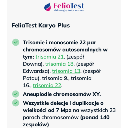
FeliaTest Karyo Plus
Trisomie i monosomie 22 par
chromosomów autosomalnych w
tym:
trisomia 21
. (zespół
Downa),
trisomia 18
. (zespół
Edwardsa),
trisomia 13
. (zespół
Patau), trisomia 9., trisomia
16.,
trisomia 22
.
Aneuplodie chromosomów XY.
Wszystkie delecje i duplikacje o
wielkości od 7 Mpz
na wszystkich 23
parach chromosomów
(ponad 140
zespołów)