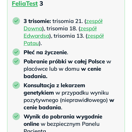
FeliaTest
3
3 trisomie:
trisomia 21. (
zespół
Downa
), trisomia 18. (
zespół
Edwardsa
), trisomia 13. (
zespół
Patau
).
Płeć
na życzenie
.
Pobranie próbki w całej Polsce
w
placówce lub w domu
w cenie
badania.
Konsultacja z lekarzem
genetykiem
w przypadku wyniku
pozytywnego (nieprawidłowego)
w
cenie badania
.
Wynik do pobrania wygodnie
online
w bezpiecznym Panelu
Pacjenta.