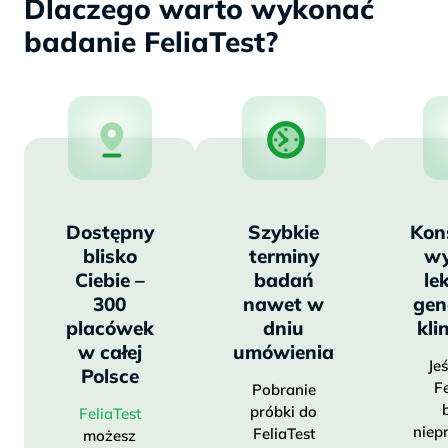
Dlaczego warto wykonać
badanie FeliaTest?
Dostępny
Szybkie
Kon
blisko
terminy
wy
Ciebie –
badań
le
300
nawet w
gen
placówek
dniu
kli
w całej
umówienia
Je
Polsce
Fe
Pobranie
próbki do
FeliaTest
niep
FeliaTest
możesz