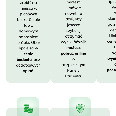
(po
możesz
zrobić na
w
umówić
miejscu w
m
nawet na
placówce
sko
dziś, aby
blisko Ciebie
go z
jeszcze
lub z
ge
szybciej
domowym
kli
otrzymać
pobraniem
ceni
wynik.
Wynik
próbki. Obie
możesz
opcje są
w
w
pobrać online
cenie
wyni
w
badania
, bez
bezpiecznym
dodatkowych
post
Panelu
opłat!
Pacjenta.