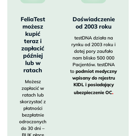
FeliaTest
Doświadczenie
możesz
od 2003 roku
kupić
testDNA działa na
teraz i
rynku od 2003 roku i
zapłacić
dotej pory zaufało
później
nam blisko 500 000
lub w
Pacjentów. testDNA
ratach
to
p
odmiot medyczny
wpisany do rejestru
Możesz
KIDL i posiadający
zapłacić w
.
ubezpieczenie OC
ratach lub
skorzystać z
płatności
bezpłatnie
odroczonych
do 30 dni –
BLIK płacę