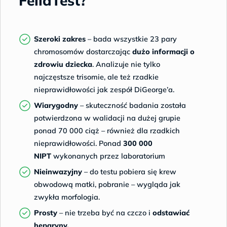
FeliaTest?
nawodnienie organizmu, czyli pić płyny dzień
wcześniej i w dniu pobrania.
Wynik badania udostępniamy online w
Szeroki zakres
– bada wszystkie 23 pary
bezpiecznym Panelu pacjenta.
chromosomów dostarczając
dużo informacji o
zdrowiu dziecka
. Analizuje nie tylko
Więcej o FeliaTest >>
najczęstsze trisomie, ale też rzadkie
nieprawidłowości jak zespół DiGeorge’a.
Wiarygodny
– skuteczność badania została
potwierdzona w walidacji na dużej grupie
ponad 70 000 ciąż – również dla rzadkich
nieprawidłowości. Ponad
300 000
NIPT
wykonanych przez laboratorium
Nieinwazyjny
– do testu pobiera się krew
obwodową matki, pobranie – wygląda jak
zwykła morfologia.
Prosty
– nie trzeba być na czczo i
odstawiać
heparyny.