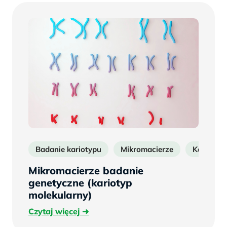
Badanie kariotypu
Mikromacierze
Kariotyp
Mikromacierze badanie
genetyczne (kariotyp
molekularny)
Czytaj
Czytaj więcej
więcej