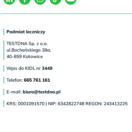
Podmiot leczniczy
TESTDNA Sp. z o.o.
ul.Bocheńskiego 38a,
40-859 Katowice
Wpis do KIDL nr
3449
Telefon:
665 761 161
E-mail:
biuro@testdna.pl
KRS: 0001091570 | NIP: 6342822748 REGON: 243413225