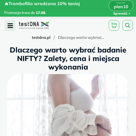
Skip
🔥Trombofilia wrodzona 10% taniej
🔥Trombofilia wrodzona 10% taniej
x
plan10
plan10
>
>
to
Promocja trwa do
.
17.08
Promocja trwa do
17.08
.
Sprawdź
content
Open
Menu
/
testdna.pl
Dlaczego warto wybrać...
Dlaczego warto wybrać badanie
NIFTY? Zalety, cena i miejsca
wykonania