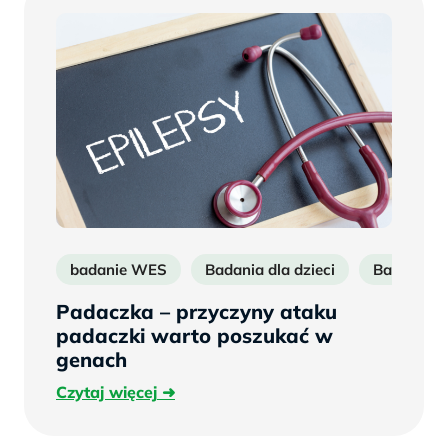
badanie WES
Badania dla dzieci
Badania n
Padaczka – przyczyny ataku
padaczki warto poszukać w
genach
Czytaj
Czytaj więcej
więcej