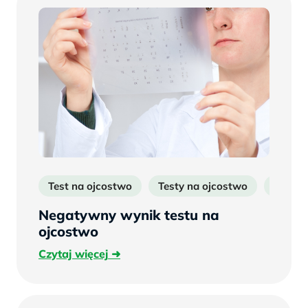
Test na ojcostwo
Testy na ojcostwo
Badan
Negatywny wynik testu na
ojcostwo
Czytaj
Czytaj więcej
więcej