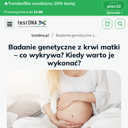
Skip
🔥Trombofilia wrodzona 10% taniej
🔥Trombofilia wrodzona 10% taniej
x
plan10
plan10
>
>
to
Promocja trwa do
.
17.08
Promocja trwa do
17.08
.
Sprawdź
content
Open
Menu
/
testdna.pl
Badanie genetyczne z...
Badanie genetyczne z krwi matki
– co wykrywa? Kiedy warto je
wykonać?