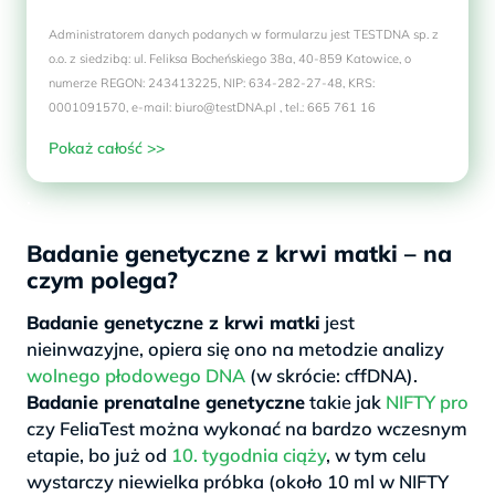
Administratorem danych podanych w formularzu jest TESTDNA sp. z
o.o. z siedzibą: ul. Feliksa Bocheńskiego 38a, 40-859 Katowice, o
numerze REGON: 243413225, NIP: 634-282-27-48, KRS:
0001091570, e-mail: biuro@testDNA.pl , tel.: 665 761 16
Pokaż całość >>
.
Badanie genetyczne z krwi matki – na
czym polega?
Badanie genetyczne z krwi matki
jest
nieinwazyjne, opiera się ono na metodzie analizy
wolnego płodowego DNA
(w skrócie: cffDNA).
Badanie prenatalne genetyczne
takie jak
NIFTY pro
czy FeliaTest można wykonać na bardzo wczesnym
etapie, bo już od
10. tygodnia ciąży
, w tym celu
wystarczy niewielka próbka (około 10 ml w NIFTY