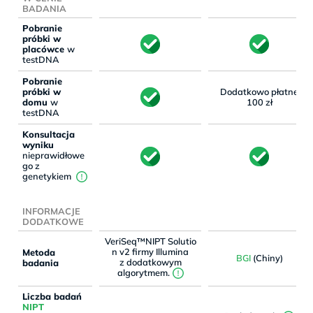
BADANIA
Pobranie
próbki w
placówce
w
testDNA
Pobranie
próbki w
Dodatkowo płatne
domu
w
100 zł
testDNA
Konsultacja
wyniku
nieprawidłowe
go z
genetykiem
INFORMACJE
DODATKOWE
VeriSeq™NIPT Solutio
n v2 firmy Illumina
Metoda
BGI
(Chiny)
z dodatkowym
badania
algorytmem.
Liczba badań
NIPT