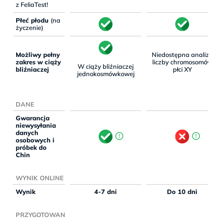
z FeliaTest!
Płeć płodu
(na
życzenie)
Możliwy pełny
Niedostępna analiza
zakres w ciąży
liczby chromosomów
W ciąży bliźniaczej
bliźniaczej
płci XY
jednokosmówkowej
DANE
Gwarancja
niewysyłania
danych
osobowych i
próbek do
Chin
WYNIK ONLINE
Wynik
4-7 dni
Do 10 dni
PRZYGOTOWAN