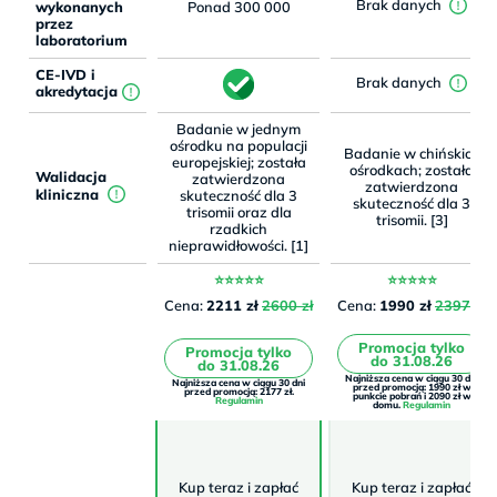
Brak danych
wykonanych
Ponad 300 000
przez
laboratorium
CE-IVD i
Brak danych
akredytacja
Badanie w jednym
ośrodku na populacji
Badanie w chińskich
europejskiej; została
ośrodkach; została
Walidacja
zatwierdzona
zatwierdzona
kliniczna
skuteczność dla 3
skuteczność dla 3
trisomii oraz dla
trisomii. [3]
rzadkich
nieprawidłowości. [1]
⭐⭐⭐⭐⭐
⭐⭐⭐⭐⭐
Cena:
2211 zł
2600 zł
Cena:
1990 zł
2397 zł
Promocja tylko
Promocja tylko
do 31.08.26
do 31.08.26
Najniższa cena w ciągu 30 dni
Najniższa cena w ciągu 30 dni
przed promocją: 1990 zł w
przed promocją: 2177 zł.
punkcie pobrań i 2090 zł w
Regulamin
domu.
Regulamin
Kup teraz i zapłać
Kup teraz i zapłać