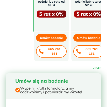
później lub rata od
później lub rata od
69 zł
57 zł
Umów badanie
Umów badanie
665 761
665 761
161
161
Źródła
Umów się na badanie
Wypełnij krótki formularz, a my
oddzwonimy i potwierdzimy wizytę!