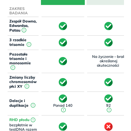
ZAKRES
BADANIA
Zespół Downa,
Edwardsa,
Patau
3 rzadkie
trisomie
Pozostałe
Na życzenie – brak
trisomie i
określonej
monosomie
!
skuteczności
Zmiany liczby
chromosomów
płci XY
Delecje i
duplikacje
Ponad 140
92
RHD płodu
bezpłatnie w
testDNA razem