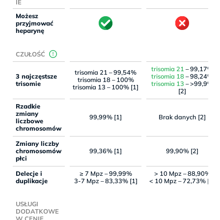
IE
Możesz
przyjmować
heparynę
CZUŁOŚĆ
trisomia 21
– 99,17%
trisomia 21 – 99,54%
3 najczęstsze
trisomia 18
– 98,24%
trisomia 18 – 100%
trisomie
trisomia 13
– >99,9%
trisomia 13 – 100% [1]
[2]
Rzadkie
zmiany
99,99% [1]
Brak danych [2]
liczbowe
chromosomów
Zmiany liczby
chromosomów
99,36% [1]
99,90% [2]
płci
Delecje i
≥ 7 Mpz – 99,99%
> 10 Mpz – 88,90%
duplikacje
3-7 Mpz – 83,33% [1]
< 10 Mpz – 72,73% [2]
USŁUGI
DODATKOWE
W CENIE