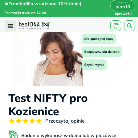
Skip
🔥Trombofilia wrodzona 10% taniej
🔥Trombofilia wrodzona 10% taniej
x
plan10
plan10
>
>
to
Promocja trwa do
.
17.08
Promocja trwa do
17.08
.
Sprawdź
content
Open
Menu
Test NIFTY pro
Kozienice
★★★★★
Przeczytaj opinie
Badania wykonasz w domu lub w placówce