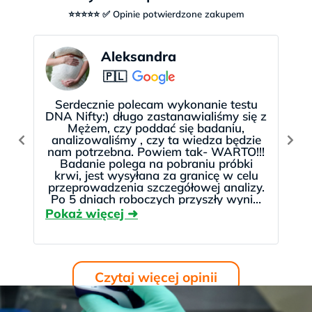
potwierdzenia badaniami inwazyjnymi.
.
⭐⭐⭐⭐⭐ ✅ Opinie potwierdzone zakupem
Historie naszych pacjentek
U których
w poprzednich ciążach
występowała choroba genetyczna
.
Zapłać w ratach lub później
NIFTY posiadamy w ofercie od 2014 roku. Historie
Aleksandra
Pacjentek, które wykonały NIFTY w testDNA
🇵🇱
Za badanie
NIFTY pro
możesz zapłacić
można przeczytać
tutaj >>
korzystając z szybkich i bezpiecznych płatności
Serdecznie polecam wykonanie testu
internetowych. Możesz też wybrać
raty i płatności
DNA Nifty:) długo zastanawialiśmy się z
Mężem, czy poddać się badaniu,
bezpłatnie odroczone
. Wszystkie formalności
analizowaliśmy , czy ta wiedza będzie
załatwisz
szybko i wygodnie online
, bez
nam potrzebna. Powiem tak- WARTO!!!
Badanie polega na pobraniu próbki
wychodzenia z domu. Weryfikacja trwa zwykle do
krwi, jest wysyłana za granicę w celu
kilkunastu minut.
przeprowadzenia szczegółowej analizy.
Po 5 dniach roboczych przyszły wyniki
😉 Kontakt jest rewelacyjny! Polecam
bardzo serdecznie 😉
Czytaj więcej opinii