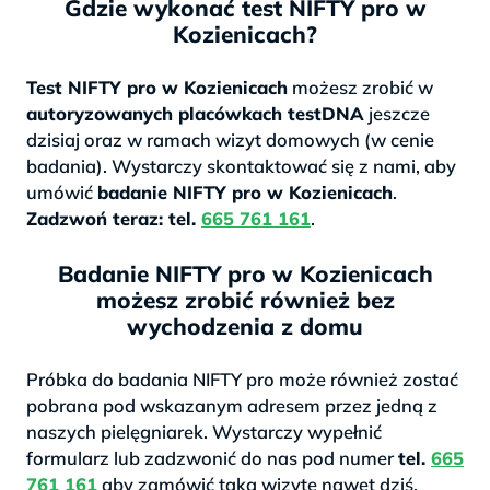
Gdzie wykonać test NIFTY pro w
Kozienicach?
Test NIFTY pro w Kozienicach
możesz zrobić w
autoryzowanych placówkach testDNA
jeszcze
dzisiaj oraz w ramach wizyt domowych (w cenie
badania). Wystarczy skontaktować się z nami, aby
umówić
badanie NIFTY pro w Kozienicach
.
Zadzwoń teraz: tel.
665 761 161
.
Badanie NIFTY pro w Kozienicach
możesz zrobić również bez
wychodzenia z domu
Próbka do badania NIFTY pro może również zostać
pobrana pod wskazanym adresem przez jedną z
naszych pielęgniarek. Wystarczy wypełnić
formularz lub zadzwonić do nas pod numer
tel.
665
761 161
aby zamówić taką wizytę nawet dziś.