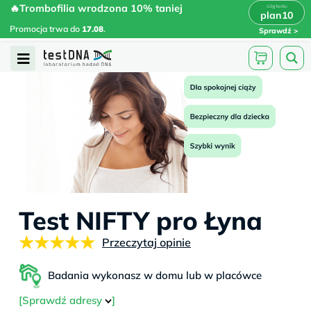
Skip
🔥Trombofilia wrodzona 10% taniej
🔥Trombofilia wrodzona 10% taniej
x
plan10
plan10
>
>
to
Promocja trwa do
.
17.08
Promocja trwa do
17.08
.
Sprawdź
content
Open
Menu
Test NIFTY pro Łyna
★★★★★
Przeczytaj opinie
Badania wykonasz w domu lub w placówce
[Sprawdź adresy
]