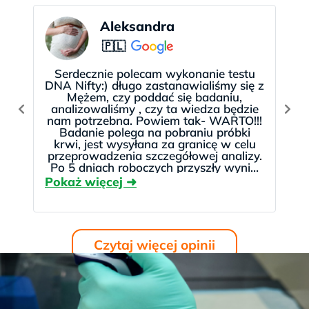
występowała choroba genetyczna
.
Zapłać w ratach lub później
NIFTY posiadamy w ofercie od 2014 roku. Historie
Aleksandra
Pacjentek, które wykonały NIFTY w testDNA
🇵🇱
Za badanie
NIFTY pro
możesz zapłacić
można przeczytać
tutaj >>
korzystając z szybkich i bezpiecznych płatności
Serdecznie polecam wykonanie testu
internetowych. Możesz też wybrać
raty i płatności
DNA Nifty:) długo zastanawialiśmy się z
Mężem, czy poddać się badaniu,
bezpłatnie odroczone
. Wszystkie formalności
analizowaliśmy , czy ta wiedza będzie
załatwisz
szybko i wygodnie online
, bez
nam potrzebna. Powiem tak- WARTO!!!
Badanie polega na pobraniu próbki
wychodzenia z domu. Weryfikacja trwa zwykle do
krwi, jest wysyłana za granicę w celu
kilkunastu minut.
przeprowadzenia szczegółowej analizy.
Po 5 dniach roboczych przyszły wyniki
😉 Kontakt jest rewelacyjny! Polecam
bardzo serdecznie 😉
Czytaj więcej opinii