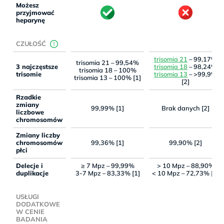
Możesz
przyjmować
heparynę
CZUŁOŚĆ
trisomia 21
– 99,17%
trisomia 21 – 99,54%
3 najczęstsze
trisomia 18
– 98,24%
trisomia 18 – 100%
trisomie
trisomia 13
– >99,9%
trisomia 13 – 100% [1]
[2]
Rzadkie
zmiany
99,99% [1]
Brak danych [2]
liczbowe
chromosomów
Zmiany liczby
chromosomów
99,36% [1]
99,90% [2]
płci
Delecje i
≥ 7 Mpz – 99,99%
> 10 Mpz – 88,90%
duplikacje
3-7 Mpz – 83,33% [1]
< 10 Mpz – 72,73% [2]
USŁUGI
DODATKOWE
W CENIE
BADANIA