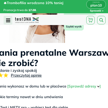
Skip
🔥Trombofilia wrodzona 10% taniej
🔥Trombofilia wrodzona 10% taniej
x
plan10
plan10
>
>
to
Promocja trwa do
.
17.08
Promocja trwa do
17.08
.
Sprawdź
content
Open
Menu
ania prenatalne Warszaw
e zrobić?
nie i zyskaj spokój
★★
Przeczytaj opinie
nia wykonasz w domu lub w placówce
[Sprawdź adresy
]
kie terminy nawet w dniu umówienia
aTest i NIFTY pro – wybierz test dla siebie