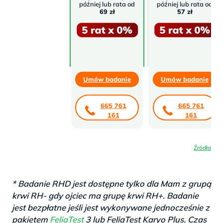
później lub rata od
później lub rata od
69 zł
57 zł
Umów badanie
Umów badanie
665 761
665 761
161
161
Źródła
* Badanie RHD jest dostępne tylko dla Mam z grupą
krwi RH- gdy ojciec ma grupę krwi RH+. Badanie
jest bezpłatne jeśli jest wykonywane jednocześnie z
pakietem
FeliaTest
3 lub FeliaTest Karyo Plus. Czas