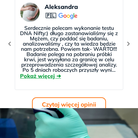
dłowe
Aleksandra
em
🇵🇱
Serdecznie polecam wykonanie testu
CJE
DNA Nifty:) długo zastanawialiśmy się z
OWE
Mężem, czy poddać się badaniu,
VeriSeq™NIPT Solutio
VeriSeq™NIP
analizowaliśmy , czy ta wiedza będzie
n v2 firmy Illumina
n v2 firmy 
nam potrzebna. Powiem tak- WARTO!!!
BGI
(Chiny)
z dodatkowym
z dodat
Badanie polega na pobraniu próbki
algorytmem.
algorytm
krwi, jest wysyłana za granicę w celu
przeprowadzenia szczegółowej analizy.
adań
Po 5 dniach roboczych przyszły wyniki
😉 Kontakt jest rewelacyjny! Polecam
Brak danych
ych
Ponad 300 000
Ponad 30
bardzo serdecznie 😉
rium
Brak danych
cja
Czytaj więcej opinii
Badanie w jednym
Badanie w
ośrodku na populacji
ośrodku na p
Badanie w chińskich
europejskiej; została
europejskiej
ośrodkach; została
a
zatwierdzona
zatwier
zatwierdzona
a
skuteczność dla 3
skutecznoś
skuteczność dla 3
trisomii oraz dla
trisomii o
trisomii. [3]
rzadkich
rzadki