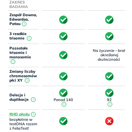
ZAKRES
BADANIA
Zespół Downa,
Edwardsa,
Patau
3 rzadkie
trisomie
Pozostałe
Na życzenie – brak
trisomie i
określonej
monosomie
!
skuteczności
Zmiany liczby
chromosomów
płci XY
Delecje i
duplikacje
Ponad 140
92
RHD płodu
bezpłatnie w
testDNA razem
z FeliaTest!