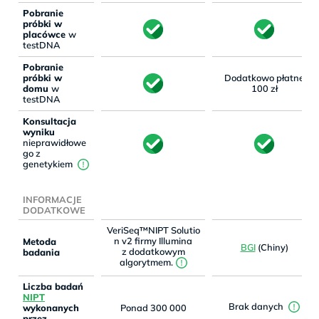
Pobranie
próbki w
placówce
w
testDNA
Pobranie
próbki w
Dodatkowo płatne
domu
w
100 zł
testDNA
Konsultacja
wyniku
nieprawidłowe
go z
genetykiem
INFORMACJE
DODATKOWE
VeriSeq™NIPT Solutio
n v2 firmy Illumina
Metoda
BGI
(Chiny)
z dodatkowym
badania
algorytmem.
Liczba badań
NIPT
Brak danych
wykonanych
Ponad 300 000
przez