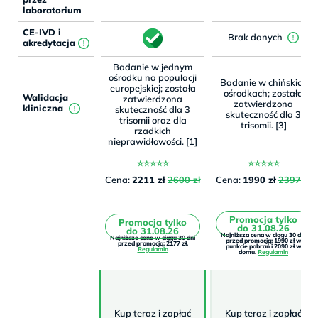
laboratorium
CE-IVD i
Brak danych
akredytacja
Badanie w jednym
ośrodku na populacji
Badanie w chińskich
europejskiej; została
ośrodkach; została
Walidacja
zatwierdzona
zatwierdzona
kliniczna
skuteczność dla 3
skuteczność dla 3
trisomii oraz dla
trisomii. [3]
rzadkich
nieprawidłowości. [1]
⭐⭐⭐⭐⭐
⭐⭐⭐⭐⭐
Cena:
2211 zł
2600 zł
Cena:
1990 zł
2397 zł
Promocja tylko
Promocja tylko
do 31.08.26
do 31.08.26
Najniższa cena w ciągu 30 dni
Najniższa cena w ciągu 30 dni
przed promocją: 1990 zł w
przed promocją: 2177 zł.
punkcie pobrań i 2090 zł w
Regulamin
domu.
Regulamin
Kup teraz i zapłać
Kup teraz i zapłać