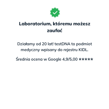
665 761
665 761
665
161
161
1
Laboratorium, któremu możesz
zaufać
Działamy od 20 lat! testDNA to podmiot
ć w ratach lub później
medyczny wpisany do rejestru KIDL.
ie prenatalne możesz zapłacić korzystając z szybkich i bez
Średnia ocena w Google 4,9/5,00 ⭐⭐⭐⭐⭐
i internetowych. Możesz też wybrać
raty i płatności bezpłat
ne
. Wszystkie formalności załatwisz
szybko i wygodnie onl
nia z domu. Weryfikacja trwa zwykle do kilkunastu minut.