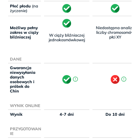
Płeć płodu
(na
życzenie)
Możliwy pełny
Niedostępna analiza
zakres w ciąży
liczby chromosomów
W ciąży bliźniaczej
bliźniaczej
płci XY
jednokosmówkowej
DANE
Gwarancja
niewysyłania
danych
osobowych i
próbek do
Chin
WYNIK ONLINE
Wynik
4-7 dni
Do 10 dni
PRZYGOTOWAN
IE