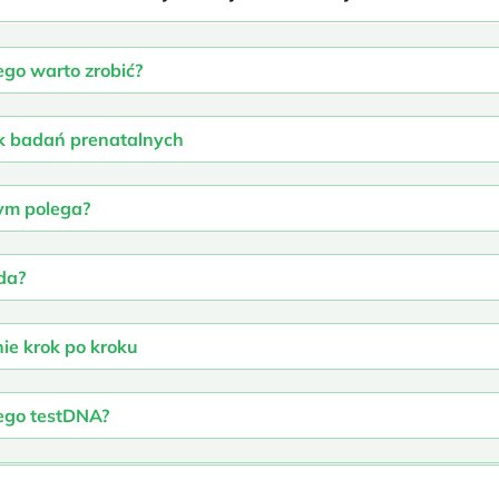
ego warto zrobić?
k badań prenatalnych
ym polega?
da?
ie krok po kroku
ego testDNA?