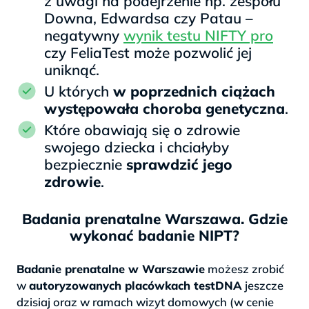
z uwagi na podejrzenie np. zespołu
Downa, Edwardsa czy Patau –
negatywny
wynik testu NIFTY pro
czy FeliaTest może pozwolić jej
uniknąć.
U których
w poprzednich ciążach
występowała choroba genetyczna
.
Które obawiają się o zdrowie
swojego dziecka i chciałyby
bezpiecznie
sprawdzić jego
zdrowie
.
Badania prenatalne Warszawa. Gdzie
wykonać badanie NIPT?
Badanie prenatalne w Warszawie
możesz zrobić
w
autoryzowanych placówkach testDNA
jeszcze
dzisiaj oraz w ramach wizyt domowych (w cenie