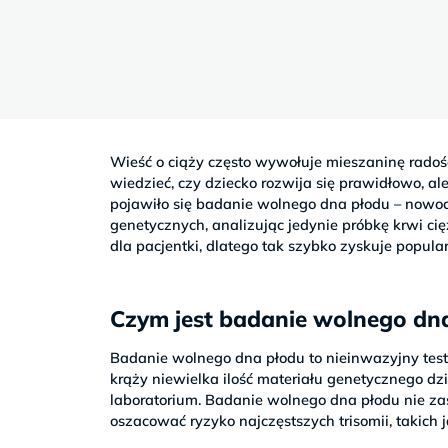
Sb
9–
17
Wieść o ciąży często wywołuje mieszaninę radośc
wiedzieć, czy dziecko rozwija się prawidłowo, a
pojawiło się badanie wolnego dna płodu – nowoc
genetycznych, analizując jedynie próbkę krwi ci
dla pacjentki, dlatego tak szybko zyskuje popula
Czym jest badanie wolnego dna
Badanie wolnego dna płodu to nieinwazyjny tes
krąży niewielka ilość materiału genetycznego 
laboratorium. Badanie wolnego dna płodu nie za
oszacować ryzyko najczęstszych trisomii, takich 