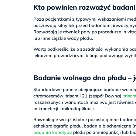
Kto powinien rozważyć badani
Poza pacjentkami z typowymi wskazaniami medyc
odczuwają silny lęk przed badaniami inwazyjnym
Rozważają je również pary po procedurze in vit
lub inne ciężkie wady płodu.
Warto podkreślić, że o zasadności wykonania b
lekarzem prowadzącym, biorąc pod uwagę wynik
Badanie wolnego dna płodu – 
Standardowe panele obejmujące badanie wolnego
chromosomów: trisomii 21 (zespół Downa),
trisom
rozszerzonych wariantach możliwa jest również 
mikrodelecji i mikroduplikacji.
Równolegle wciąż istotne pozostają inne badan
echokardiografia płodu, badania biochemiczne (
badania kariotypu
płodu po amniopunkcji lub bio