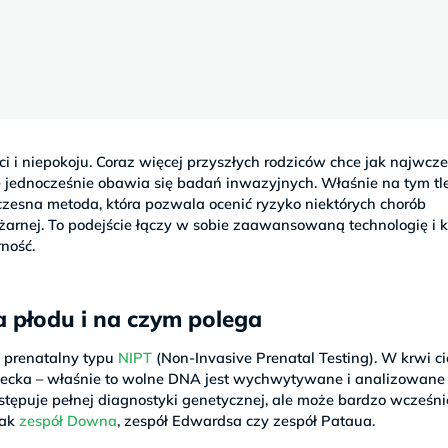
i i niepokoju. Coraz więcej przyszłych rodziców chce jak najwcze
le jednocześnie obawia się badań inwazyjnych. Właśnie na tym tl
zesna metoda, która pozwala ocenić ryzyko niektórych chorób
ężarnej. To podejście łączy w sobie zaawansowaną technologię i 
rność.
 płodu i na czym polega
t prenatalny typu
NIPT
(Non-Invasive Prenatal Testing). W krwi c
dziecka – właśnie to wolne DNA jest wychwytywane i analizowane
stępuje pełnej diagnostyki genetycznej, ale może bardzo wcześni
jak
zespół Downa
, zespół Edwardsa czy zespół Pataua.