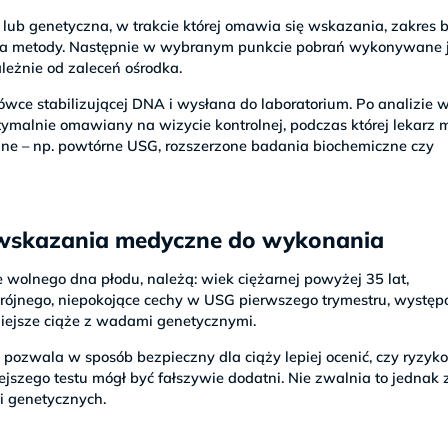
 lub genetyczna, w trakcie której omawia się wskazania, zakres 
ia metody. Następnie w wybranym punkcie pobrań wykonywane j
ależnie od zaleceń ośrodka.
wce stabilizującej DNA i wysłana do laboratorium. Po analizie 
tymalnie omawiany na wizycie kontrolnej, podczas której lekarz 
e – np. powtórne USG, rozszerzone badania biochemiczne czy
 wskazania medyczne do wykonania
wolnego dna płodu, należą: wiek ciężarnej powyżej 35 lat,
trójnego, niepokojące cechy w USG pierwszego trymestru, wystę
iejsze ciąże z wadami genetycznymi.
pozwala w sposób bezpieczny dla ciąży lepiej ocenić, czy ryzyk
ejszego testu mógł być fałszywie dodatni. Nie zwalnia to jednak 
i genetycznych.