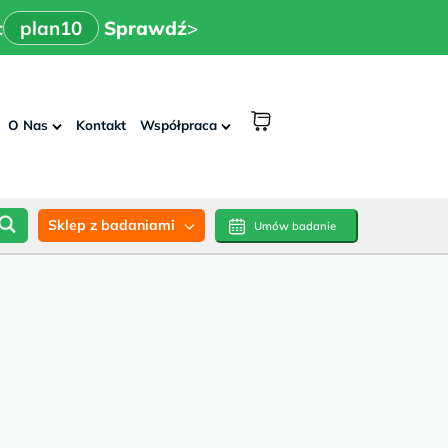
x
>
n10
Sprawdź
:
plan10
Sprawdź
>
shopping
O Nas
Kontakt
Współpraca
cart
Sklep z badaniami
Umów badanie