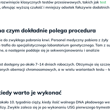
rozwinięcie klasycznych testów przesiewowych, takich jak
test
 oferując wyższą czułość i mniejszy odsetek fałszywie dodatnich
na czym dokładnie polega procedura
e do zwykłego pobrania krwi. Personel medyczny pobiera z żyły
e trafia do specjalistycznego laboratorium genetycznego. Tam z s
e, a następnie poddaje się je sekwencjonowaniu i analizie
t dostępny po około 7–14 dniach roboczych. Otrzymuje się szcz
nych aberracji chromosomowych, a w wielu wariantach testu – t
kiedy warto je wykonać
oło 10. tygodnia ciąży, kiedy ilość wolnego DNA płodowego we
lizy. Zwykle zaleca się je po wykonaniu USG pierwszego trymest