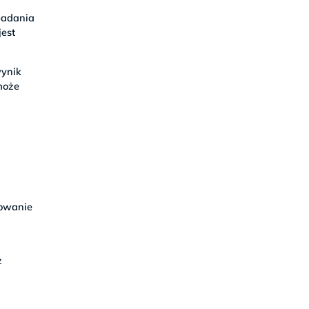
badania
est
wynik
może
powanie
o
z