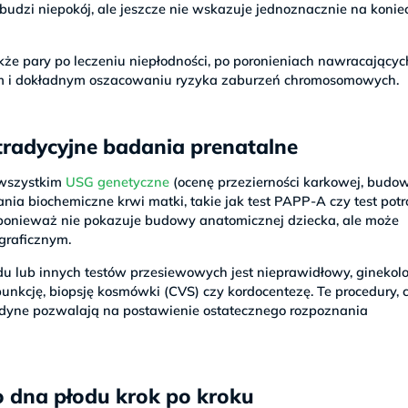
udzi niepokój, ale jeszcze nie wskazuje jednoznacznie na konie
e pary po leczeniu niepłodności, po poronieniach nawracających
m i dokładnym oszacowaniu ryzyka zaburzeń chromosomowych.
tradycyjne badania prenatalne
 wszystkim
USG genetyczne
(ocenę przezierności karkowej, budo
a biochemiczne krwi matki, takie jak test PAPP-A czy test potró
ponieważ nie pokazuje budowy anatomicznej dziecka, ale może
graficznym.
u lub innych testów przesiewowych jest nieprawidłowy, ginekol
unkcję, biopsję kosmówki (CVS) czy kordocentezę. Te procedury, 
jedyne pozwalają na postawienie ostatecznego rozpoznania
 dna płodu krok po kroku