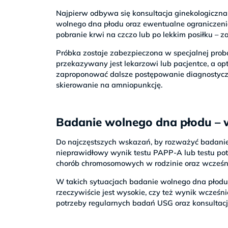
Najpierw odbywa się konsultacja ginekologiczna
wolnego dna płodu oraz ewentualne ograniczen
pobranie krwi na czczo lub po lekkim posiłku – z
Próbka zostaje zabezpieczona w specjalnej probó
przekazywany jest lekarzowi lub pacjentce, a op
zaproponować dalsze postępowanie diagnostyczn
skierowanie na amniopunkcję.
Badanie wolnego dna płodu –
Do najczęstszych wskazań, by rozważyć badanie 
nieprawidłowy wynik testu PAPP-A lub testu po
chorób chromosomowych w rodzinie oraz wcześn
W takich sytuacjach badanie wolnego dna płodu 
rzeczywiście jest wysokie, czy też wynik wcześni
potrzeby regularnych badań USG oraz konsultacj