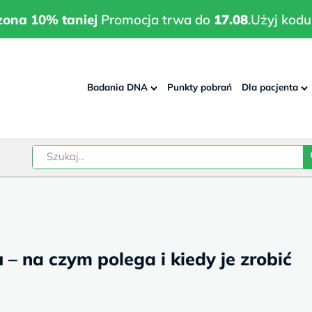
wrodzona 10% taniej
Promocja trwa do
17.08
.
Użyj kodu:
pla
zona 10% taniej
Promocja trwa do
17.08
.
Użyj kodu
Badania DNA
Punkty pobrań
Dla pacjenta
–
w
– na czym polega i kiedy je zrobić