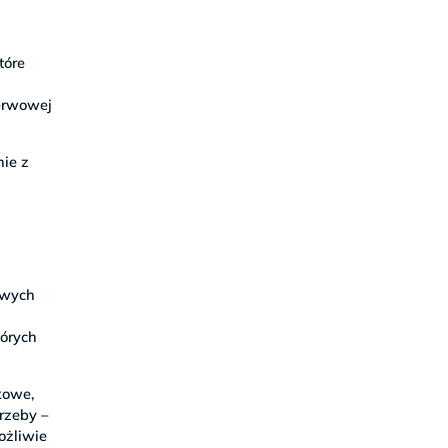
tóre
nerwowej
ie z
owych
tórych
kowe,
rzeby –
ożliwie