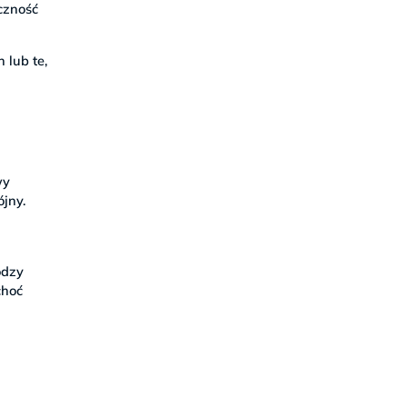
czność
 lub te,
wy
jny.
odzy
choć