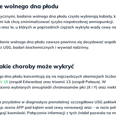
e wolnego dna płodu
znymi, badanie wolnego dna płodu często wybierają kobiety, k
i lub chcą zminimalizować ryzyko niepotrzebnej amniopunkcji.
ro oraz te, u których w poprzednich ciążach wykryto wady cewy 
adania wolnego dna płodu zawsze powinno się decydować wspóln
i USG, badań biochemicznych i wywiad rodzinny.
jakie choroby może wykryć
 dna płodu koncentrują się na najczęstszych aberracjach liczb
ii 18
(zespół Edwardsa) oraz trisomii 13 (zespół Pataua). W
ocena wybranych aneuploidii chromosomów płci (X i Y) oraz niek
ia przydatne w diagnostyce prenatalnej: szczegółowe USG połów
np. ocena AFP pod kątem wad cewy nerwowej) oraz – w razie pot
psji kosmówki. Połączenie informacji z tych źródeł pozwala na m