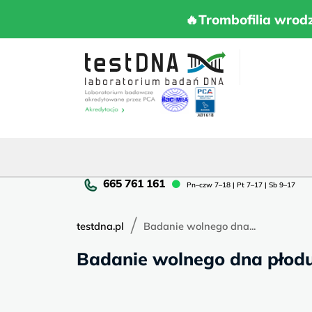
Skip
to
🔥Trombofilia 
🔥Trombofilia wrod
content
Pn
Pn–czw 7–18 | Pt 7–17 | Sb 9–17
cz
7–
/
18
testdna.pl
Badanie wolnego dna...
|
Badanie wolnego dna płodu 
Pt
7–
17
|