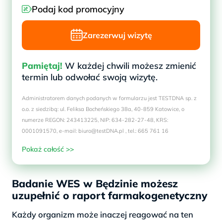
Podaj kod promocyjny
Zarezerwuj wizytę
Pamiętaj!
W każdej chwili możesz zmienić
termin lub odwołać swoją wizytę.
Administratorem danych podanych w formularzu jest TESTDNA sp. z
o.o. z siedzibą: ul. Feliksa Bocheńskiego 38a, 40-859 Katowice, o
numerze REGON: 243413225, NIP: 634-282-27-48, KRS:
0001091570, e-mail: biuro@testDNA.pl , tel.: 665 761 16
Pokaż całość >>
Badanie WES w Będzinie możesz
uzupełnić o raport farmakogenetyczny
Każdy organizm może inaczej reagować na ten