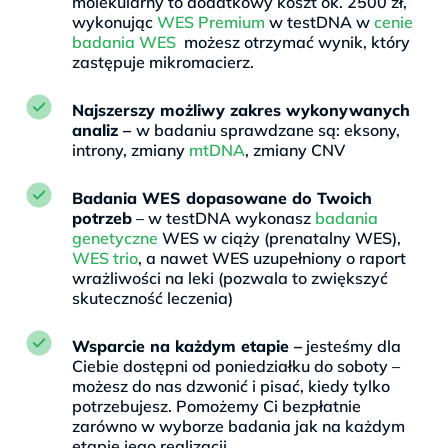
molekularny to dodatkowy koszt ok. 2500 zł,
wykonując
WES Premium
w testDNA w
cenie
badania WES
możesz otrzymać wynik, który
zastępuje mikromacierz.
Najszerszy możliwy zakres wykonywanych
analiz –
w badaniu sprawdzane są: eksony,
introny, zmiany
mtDNA
, zmiany CNV
Badania WES dopasowane do Twoich
potrzeb
– w testDNA wykonasz
badania
genetyczne
WES w ciąży (prenatalny WES),
WES trio
, a nawet WES uzupełniony o raport
wrażliwości na leki (pozwala to zwiększyć
skuteczność leczenia)
Wsparcie na każdym etapie –
jesteśmy dla
Ciebie dostępni od poniedziałku do soboty –
możesz do nas dzwonić i pisać, kiedy tylko
potrzebujesz. Pomożemy Ci bezpłatnie
zarówno w wyborze badania jak na każdym
etapie jego realizacji.