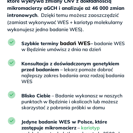
które wykrywa zmiany CNV z dokładnością
mikromacierzy aGCH i analizuje aż 46 000 zmian
intronowych
. Dzięki temu możesz zaoszczędzić
(zamiast wykonywać WES + kariotyp molekularny
wykonujesz jedno badanie WES).
badań WES
Szybkie terminy
–
badanie WES
w Będzinie umówisz z dnia na dzień
Konsultacja z doświadczonym genetykiem
przed badaniem
– lekarz pomoże dobrać
najlepszy zakres badania oraz rodzaj badania
WES
Blisko Ciebie
– Badanie wykonasz w naszych
punktach w Będzinie i okolicach lub możesz
skorzystać z pobrania próbki w domu
Jedyne badanie WES w Polsce, które
zastępuje mikromacierz
–
kariotyp