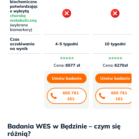
biochemiczne
potwierdzając
e wykrytą
chorobę
metaboliczną
(wybrane
biomarkery)
Czas
oczekiwania
4-5 tygodni
10 tygodni
na wynik
⭐⭐⭐⭐⭐
⭐⭐⭐⭐⭐
Cena:
6577 zł
Cena:
6270zł
Umów badanie
Umów badanie
665 761
665 761
161
161
Badania WES w Będzinie – czym się
różnią?