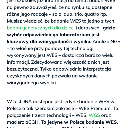
Jeśli szukałeś już informacji na temat badań WES
na pewno zauważyłeś, że na rynku są dostępne
różne jego rodzaje – solo, duo, trio, quatro itp.
Musisz wiedzieć, że badanie WES to jedno z tych
badań genetycznych dla dzieci
i dorosłych,
gdzie
wybór odpowiedniego laboratorium jest
kluczowy dla wiarygodności wyniku.
Analiza NGS
– to właśnie przy pomocy tej technologii
wykonywany jest WES – dostarcza bardzo wielu
informacji. Zdecydowana większość z nich jest
bezużyteczna. Tylko odpowiednia interpretacja
uzyskanych danych pozwala na wydanie
wiarygodnego wyniku.
>
W testDNA dostępne jest jedyne badanie WES w
Polsce o tak szerokim zakresie – WES Premium. To
połączenie trzech technologii – WES,
WGS
oraz
macierz aCGH.
To jedyne w Polsce badanie WES,