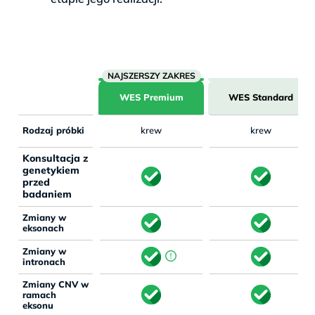
WES Premium
WES Standard
Rodzaj próbki
krew
krew
Konsultacja z
genetykiem
przed
badaniem
Zmiany w
eksonach
Zmiany w
intronach
Zmiany CNV w
ramach
eksonu