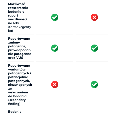
Możliwość
rozszerzenia
badania o
raport
wrażliwości
na leki
(farmakogenty
ka)
Raportowane
zmiany
patogenne,
prawdopodob
nie patogenne
oraz VUS
Raportowane
wariantów
patogennych i
potencjalnie
patogennych,
niezwiązanych
ze
wskazaniem
do badania
(secondary
finding)
Badanie