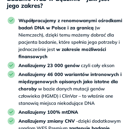
jego zakres?
Współpracujemy z renomowanymi ośrodkami
badań DNA w Polsce i za granicą
(w
Niemczech), dzięki temu możemy dobrać dla
pacjenta badanie, które spełnia jego potrzeby i
jednocześnie jest
w zakresie możliwości
finansowych
Analizujemy 23 000 genów
czyli cały ekson
Analizujemy 46 000 wariantów intronowych i
międzygenowych opisanych jako istotne dla
choroby
w bazie danych mutacji genów
człowieka (HGMD) i ClinVar – to właśnie one
stanowią miejsca niekodujące DNA
Analizujemy 100% mtDNA
Analizujemy zmiany CNV
-dzięki dodatkowym
sondom WES Premium
zastępuje badanie