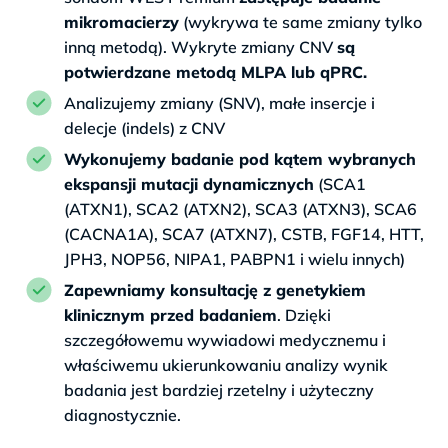
mikromacierzy
(wykrywa te same zmiany tylko
inną metodą). Wykryte zmiany CNV
są
potwierdzane metodą MLPA lub qPRC.
Analizujemy zmiany (SNV), małe insercje i
delecje (indels) z CNV
Wykonujemy badanie pod kątem wybranych
ekspansji mutacji dynamicznych
(SCA1
(ATXN1), SCA2 (ATXN2), SCA3 (ATXN3), SCA6
(CACNA1A), SCA7 (ATXN7), CSTB, FGF14, HTT,
JPH3, NOP56, NIPA1, PABPN1 i wielu innych)
Zapewniamy konsultację z genetykiem
klinicznym przed badaniem
. Dzięki
szczegółowemu wywiadowi medycznemu i
właściwemu ukierunkowaniu analizy wynik
badania jest bardziej rzetelny i użyteczny
diagnostycznie.