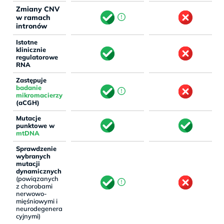
Zmiany CNV
w ramach
intronów
Istotne
klinicznie
regulatorowe
RNA
Zastępuje
badanie
mikromacierzy
(aCGH)
Mutacje
punktowe w
mtDNA
Sprawdzenie
wybranych
mutacji
dynamicznych
(powiązanych
z chorobami
nerwowo-
mięśniowymi i
neurodegenera
cyjnymi)