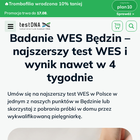
Skip
🔥Trombofilia wrodzona 10% taniej
🔥Trombofilia wrodzona 10% taniej
x
plan10
plan10
>
>
to
Promocja trwa do
.
17.08
Promocja trwa do
17.08
.
Sprawdź
content
/
/
testdna.pl
Artykuły
Badanie WES...
Open
Badanie WES Będzin –
Menu
najszerszy test WES i
wynik nawet w 4
tygodnie
Umów się na najszerszy test WES w Polsce w
jednym z naszych punktów w Będzinie lub
skorzystaj z pobrania próbki w domu przez
wykwalifikowaną pielęgniarkę.