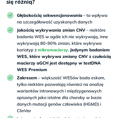
się różnią?
Głębokością sekwencjonowania
– to wpływa
na szczegółowość uzyskanych danych
Jakością wykrywania zmian CNV
– niektóre
badania WES w ogóle ich nie wykrywają, inne
wykrywają 80-90% zmian, które wykrywa
kariotyp z
mikromacierzy
.
Jedynym badaniem
WES, które wykrywa zmiany CNV z czułością
macierzy aGCH jest dostępny w testDNA
WES Premium
Zakresem
– większość WESów bada eskom,
tylko niektóre pozwalają również na analizę
wariantów intronowych i międzygenowych
opisanych jako istotne dla choroby w bazie
danych mutacji genów człowieka (HGMD) i
ClinVar