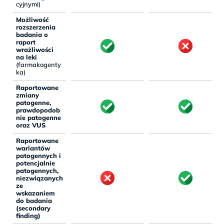
cyjnymi)
Możliwość
rozszerzenia
badania o
raport
wrażliwości
na leki
(farmakogenty
ka)
Raportowane
zmiany
patogenne,
prawdopodob
nie patogenne
oraz VUS
Raportowane
wariantów
patogennych i
potencjalnie
patogennych,
niezwiązanych
ze
wskazaniem
do badania
(secondary
finding)