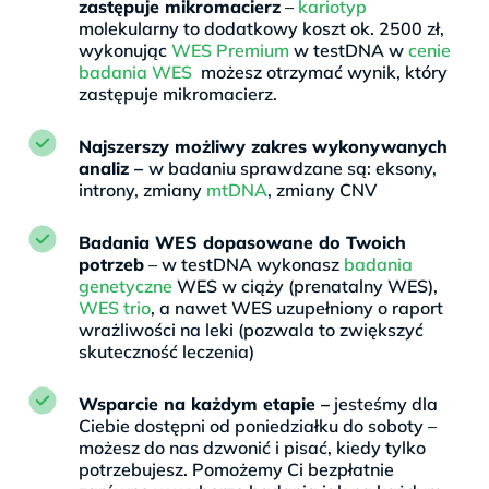
zastępuje mikromacierz
–
kariotyp
molekularny to dodatkowy koszt ok. 2500 zł,
wykonując
WES Premium
w testDNA w
cenie
badania WES
możesz otrzymać wynik, który
zastępuje mikromacierz.
Najszerszy możliwy zakres wykonywanych
analiz –
w badaniu sprawdzane są: eksony,
introny, zmiany
mtDNA
, zmiany CNV
Badania WES dopasowane do Twoich
potrzeb
– w testDNA wykonasz
badania
genetyczne
WES w ciąży (prenatalny WES),
WES trio
, a nawet WES uzupełniony o raport
wrażliwości na leki (pozwala to zwiększyć
skuteczność leczenia)
Wsparcie na każdym etapie –
jesteśmy dla
Ciebie dostępni od poniedziałku do soboty –
możesz do nas dzwonić i pisać, kiedy tylko
potrzebujesz. Pomożemy Ci bezpłatnie