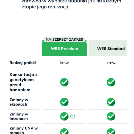
zarówno w wyborze badania jak na każdym
etapie jego realizacji.
WES Premium
WES Standard
Rodzaj próbki
krew
krew
Konsultacja z
genetykiem
przed
badaniem
Zmiany w
eksonach
Zmiany w
intronach
Zmiany CNV w
ramach