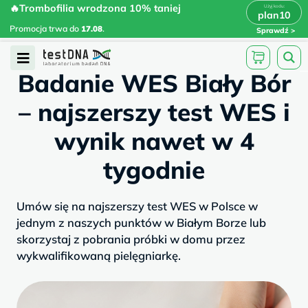
Skip
🔥Trombofilia wrodzona 10% taniej
🔥Trombofilia wrodzona 10% taniej
x
plan10
plan10
>
>
to
Promocja trwa do
.
17.08
Promocja trwa do
17.08
.
Sprawdź
content
/
/
testdna.pl
Artykuły
Badanie WES...
Open
Badanie WES Biały Bór
Menu
– najszerszy test WES i
wynik nawet w 4
tygodnie
Umów się na najszerszy test WES w Polsce w
jednym z naszych punktów w Białym Borze lub
skorzystaj z pobrania próbki w domu przez
wykwalifikowaną pielęgniarkę.