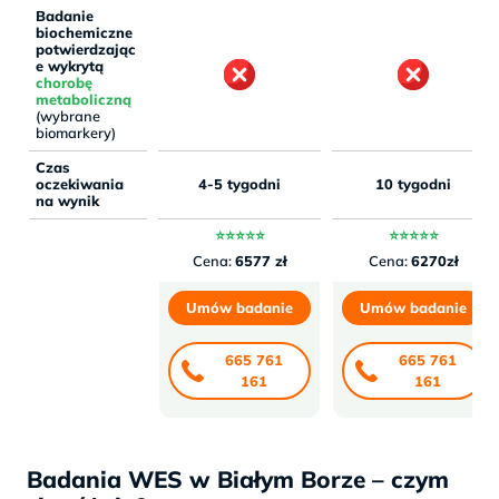
Badanie
biochemiczne
potwierdzając
e wykrytą
chorobę
metaboliczną
(wybrane
biomarkery)
Czas
oczekiwania
4-5 tygodni
10 tygodni
na wynik
⭐⭐⭐⭐⭐
⭐⭐⭐⭐⭐
Cena:
6577 zł
Cena:
6270zł
Umów badanie
Umów badanie
665 761
665 761
161
161
Badania WES w Białym Borze – czym