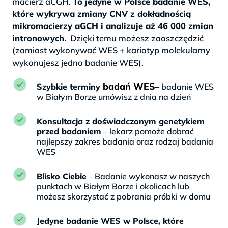
macierz aCGH.
To jedyne w Polsce badanie WES,
które wykrywa zmiany CNV z dokładnością
mikromacierzy aGCH i analizuje aż 46 000 zmian
intronowych
. Dzięki temu możesz zaoszczędzić
(zamiast wykonywać WES + kariotyp molekularny
wykonujesz jedno badanie WES).
badań WES
Szybkie terminy
–
badanie WES
w Białym Borze umówisz z dnia na dzień
Konsultacja z doświadczonym genetykiem
przed badaniem
– lekarz pomoże dobrać
najlepszy zakres badania oraz rodzaj badania
WES
Blisko Ciebie
– Badanie wykonasz w naszych
punktach w Białym Borze i okolicach lub
możesz skorzystać z pobrania próbki w domu
Jedyne badanie WES w Polsce, które