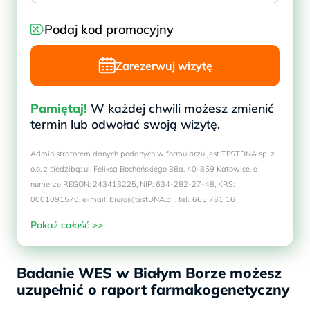
Podaj kod promocyjny
Zarezerwuj wizytę
Pamiętaj!
W każdej chwili możesz zmienić
termin lub odwołać swoją wizytę.
Administratorem danych podanych w formularzu jest TESTDNA sp. z
o.o. z siedzibą: ul. Feliksa Bocheńskiego 38a, 40-859 Katowice, o
numerze REGON: 243413225, NIP: 634-282-27-48, KRS:
0001091570, e-mail: biuro@testDNA.pl , tel.: 665 761 16
Pokaż całość >>
Badanie WES w Białym Borze możesz
uzupełnić o raport farmakogenetyczny