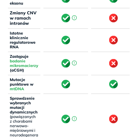
eksonu
Zmiany CNV
w ramach
intronów
Istotne
klinicznie
regulatorowe
RNA
Zastępuje
badanie
mikromacierzy
(aCGH)
Mutacje
punktowe w
mtDNA
Sprawdzenie
wybranych
mutacji
dynamicznych
(powiązanych
z chorobami
nerwowo-
mięśniowymi i
neurodegenera