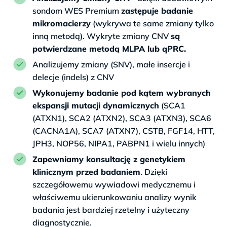
sondom WES Premium
zastępuje badanie
mikromacierzy
(wykrywa te same zmiany tylko
inną metodą). Wykryte zmiany CNV
są
potwierdzane metodą MLPA lub qPRC.
Analizujemy zmiany (SNV), małe insercje i
delecje (indels) z CNV
Wykonujemy badanie pod kątem wybranych
ekspansji mutacji dynamicznych
(SCA1
(ATXN1), SCA2 (ATXN2), SCA3 (ATXN3), SCA6
(CACNA1A), SCA7 (ATXN7), CSTB, FGF14, HTT,
JPH3, NOP56, NIPA1, PABPN1 i wielu innych)
Zapewniamy konsultację z genetykiem
klinicznym przed badaniem
. Dzięki
szczegółowemu wywiadowi medycznemu i
właściwemu ukierunkowaniu analizy wynik
badania jest bardziej rzetelny i użyteczny
diagnostycznie.