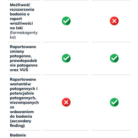
Możliwość
rozszerzenia
badania o
raport
wrażliwości
na leki
(farmakogenty
ka)
Raportowane
zmiany
patogenne,
prawdopodob
nie patogenne
oraz VUS
Raportowane
wariantów
patogennych i
potencjalnie
patogennych,
niezwiązanych
ze
wskazaniem
do badania
(secondary
finding)
Badanie