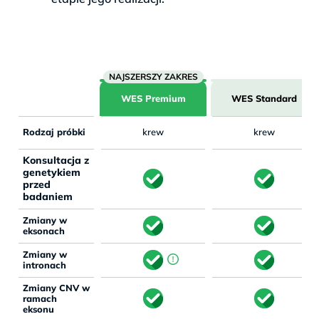
WES Premium
WES Standard
Rodzaj próbki
krew
krew
Konsultacja z
genetykiem
przed
badaniem
Zmiany w
eksonach
Zmiany w
intronach
Zmiany CNV w
ramach
eksonu