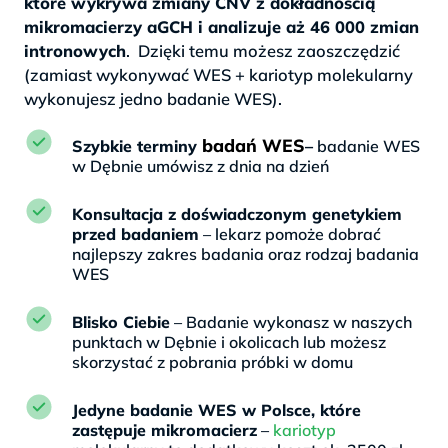
które wykrywa zmiany CNV z dokładnością
mikromacierzy aGCH i analizuje aż 46 000 zmian
intronowych
. Dzięki temu możesz zaoszczędzić
(zamiast wykonywać WES + kariotyp molekularny
wykonujesz jedno badanie WES).
badań WES
Szybkie terminy
–
badanie WES
w Dębnie umówisz z dnia na dzień
Konsultacja z doświadczonym genetykiem
przed badaniem
– lekarz pomoże dobrać
najlepszy zakres badania oraz rodzaj badania
WES
Blisko Ciebie
– Badanie wykonasz w naszych
punktach w Dębnie i okolicach lub możesz
skorzystać z pobrania próbki w domu
Jedyne badanie WES w Polsce, które
zastępuje mikromacierz
–
kariotyp