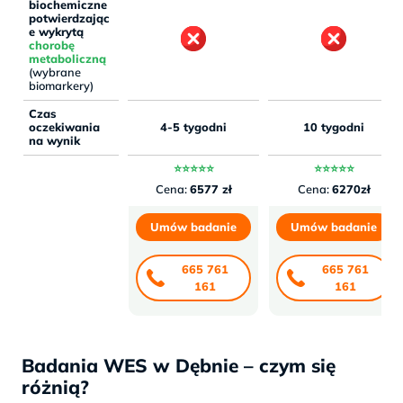
biochemiczne
potwierdzając
e wykrytą
chorobę
metaboliczną
(wybrane
biomarkery)
Czas
oczekiwania
4-5 tygodni
10 tygodni
na wynik
⭐⭐⭐⭐⭐
⭐⭐⭐⭐⭐
Cena:
6577 zł
Cena:
6270zł
Umów badanie
Umów badanie
665 761
665 761
161
161
Badania WES w Dębnie – czym się
różnią?