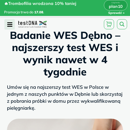
Skip
🔥Trombofilia wrodzona 10% taniej
🔥Trombofilia wrodzona 10% taniej
x
plan10
plan10
>
>
to
Promocja trwa do
.
17.08
Promocja trwa do
17.08
.
Sprawdź
content
/
/
testdna.pl
Artykuły
Badanie WES...
Open
Badanie WES Dębno –
Menu
najszerszy test WES i
wynik nawet w 4
tygodnie
Umów się na najszerszy test WES w Polsce w
jednym z naszych punktów w Dębnie lub skorzystaj
z pobrania próbki w domu przez wykwalifikowaną
pielęgniarkę.