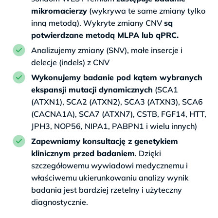
mikromacierzy
(wykrywa te same zmiany tylko
inną metodą). Wykryte zmiany CNV
są
potwierdzane metodą MLPA lub qPRC.
Analizujemy zmiany (SNV), małe insercje i
delecje (indels) z CNV
Wykonujemy badanie pod kątem wybranych
ekspansji mutacji dynamicznych
(SCA1
(ATXN1), SCA2 (ATXN2), SCA3 (ATXN3), SCA6
(CACNA1A), SCA7 (ATXN7), CSTB, FGF14, HTT,
JPH3, NOP56, NIPA1, PABPN1 i wielu innych)
Zapewniamy konsultację z genetykiem
klinicznym przed badaniem
. Dzięki
szczegółowemu wywiadowi medycznemu i
właściwemu ukierunkowaniu analizy wynik
badania jest bardziej rzetelny i użyteczny
diagnostycznie.