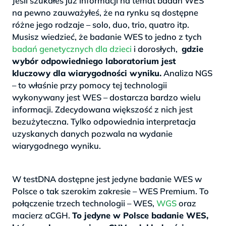
Jeśli szukałeś już informacji na temat badań WES
na pewno zauważyłeś, że na rynku są dostępne
różne jego rodzaje – solo, duo, trio, quatro itp.
Musisz wiedzieć, że badanie WES to jedno z tych
badań genetycznych dla dzieci
i dorosłych,
gdzie
wybór odpowiedniego laboratorium jest
kluczowy dla wiarygodności wyniku.
Analiza NGS
– to właśnie przy pomocy tej technologii
wykonywany jest WES – dostarcza bardzo wielu
informacji. Zdecydowana większość z nich jest
bezużyteczna. Tylko odpowiednia interpretacja
uzyskanych danych pozwala na wydanie
wiarygodnego wyniku.
>
W testDNA dostępne jest jedyne badanie WES w
Polsce o tak szerokim zakresie – WES Premium. To
połączenie trzech technologii – WES,
WGS
oraz
macierz aCGH.
To jedyne w Polsce badanie WES,