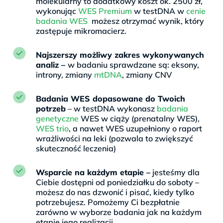
molekularny to dodatkowy koszt ok. 2500 zł,
wykonując
WES Premium
w testDNA w
cenie
badania WES
możesz otrzymać wynik, który
zastępuje mikromacierz.
Najszerszy możliwy zakres wykonywanych
analiz –
w badaniu sprawdzane są: eksony,
introny, zmiany
mtDNA
, zmiany CNV
Badania WES dopasowane do Twoich
potrzeb
– w testDNA wykonasz
badania
genetyczne
WES w ciąży (prenatalny WES),
WES trio
, a nawet WES uzupełniony o raport
wrażliwości na leki (pozwala to zwiększyć
skuteczność leczenia)
Wsparcie na każdym etapie –
jesteśmy dla
Ciebie dostępni od poniedziałku do soboty –
możesz do nas dzwonić i pisać, kiedy tylko
potrzebujesz. Pomożemy Ci bezpłatnie
zarówno w wyborze badania jak na każdym
etapie jego realizacji.