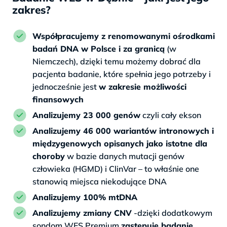
zakres?
Współpracujemy z renomowanymi ośrodkami
badań DNA w Polsce i za granicą
(w
Niemczech), dzięki temu możemy dobrać dla
pacjenta badanie, które spełnia jego potrzeby i
jednocześnie jest
w zakresie możliwości
finansowych
Analizujemy 23 000 genów
czyli cały ekson
Analizujemy 46 000 wariantów intronowych i
międzygenowych opisanych jako istotne dla
choroby
w bazie danych mutacji genów
człowieka (HGMD) i ClinVar – to właśnie one
stanowią miejsca niekodujące DNA
Analizujemy 100% mtDNA
Analizujemy zmiany CNV
-dzięki dodatkowym
sondom WES Premium
zastępuje badanie