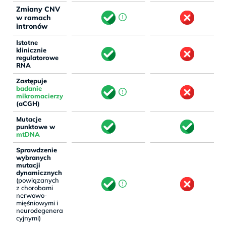
Zmiany CNV
w ramach
intronów
Istotne
klinicznie
regulatorowe
RNA
Zastępuje
badanie
mikromacierzy
(aCGH)
Mutacje
punktowe w
mtDNA
Sprawdzenie
wybranych
mutacji
dynamicznych
(powiązanych
z chorobami
nerwowo-
mięśniowymi i
neurodegenera
cyjnymi)