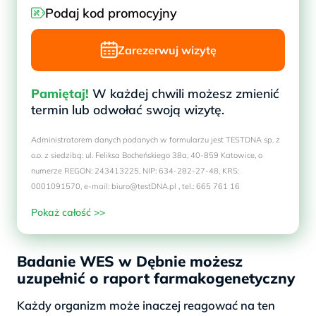
Podaj kod promocyjny
Zarezerwuj wizytę
Pamiętaj!
W każdej chwili możesz zmienić
termin lub odwołać swoją wizytę.
Administratorem danych podanych w formularzu jest TESTDNA sp. z
o.o. z siedzibą: ul. Feliksa Bocheńskiego 38a, 40-859 Katowice, o
numerze REGON: 243413225, NIP: 634-282-27-48, KRS:
0001091570, e-mail: biuro@testDNA.pl , tel.: 665 761 16
Pokaż całość >>
Badanie WES w Dębnie możesz
uzupełnić o raport farmakogenetyczny
Każdy organizm może inaczej reagować na ten