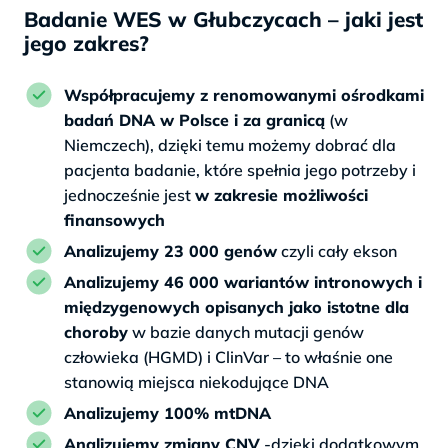
Badanie WES w Głubczycach – jaki jest
jego zakres?
Współpracujemy z renomowanymi ośrodkami
badań DNA w Polsce i za granicą
(w
Niemczech), dzięki temu możemy dobrać dla
pacjenta badanie, które spełnia jego potrzeby i
jednocześnie jest
w zakresie możliwości
finansowych
Analizujemy 23 000 genów
czyli cały ekson
Analizujemy 46 000 wariantów intronowych i
międzygenowych opisanych jako istotne dla
choroby
w bazie danych mutacji genów
człowieka (HGMD) i ClinVar – to właśnie one
stanowią miejsca niekodujące DNA
Analizujemy 100% mtDNA
Analizujemy zmiany CNV
-dzięki dodatkowym