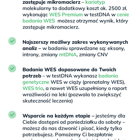
zastępuje mikromacierz
–
kariotyp
molekularny to dodatkowy koszt ok. 2500 zł,
wykonując
WES Premium
w testDNA w
cenie
badania WES
możesz otrzymać wynik, który
zastępuje mikromacierz.
Najszerszy możliwy zakres wykonywanych
analiz –
w badaniu sprawdzane są: eksony,
introny, zmiany
mtDNA
, zmiany CNV
Badania WES dopasowane do Twoich
potrzeb
– w testDNA wykonasz
badania
genetyczne
WES w ciąży (prenatalny WES),
WES trio
, a nawet WES uzupełniony o raport
wrażliwości na leki (pozwala to zwiększyć
skuteczność leczenia)
Wsparcie na każdym etapie –
jesteśmy dla
Ciebie dostępni od poniedziałku do soboty –
możesz do nas dzwonić i pisać, kiedy tylko
potrzebujesz. Pomożemy Ci bezpłatnie