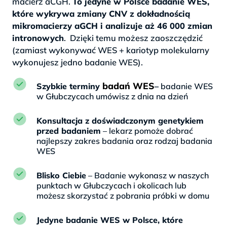
macierz aCGH.
To jedyne w Polsce badanie WES,
które wykrywa zmiany CNV z dokładnością
mikromacierzy aGCH i analizuje aż 46 000 zmian
intronowych
. Dzięki temu możesz zaoszczędzić
(zamiast wykonywać WES + kariotyp molekularny
wykonujesz jedno badanie WES).
badań WES
Szybkie terminy
–
badanie WES
w Głubczycach umówisz z dnia na dzień
Konsultacja z doświadczonym genetykiem
przed badaniem
– lekarz pomoże dobrać
najlepszy zakres badania oraz rodzaj badania
WES
Blisko Ciebie
– Badanie wykonasz w naszych
punktach w Głubczycach i okolicach lub
możesz skorzystać z pobrania próbki w domu
Jedyne badanie WES w Polsce, które