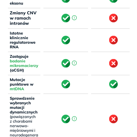
eksonu
Zmiany CNV
w ramach
intronów
Istotne
klinicznie
regulatorowe
RNA
Zastępuje
badanie
mikromacierzy
(aCGH)
Mutacje
punktowe w
mtDNA
Sprawdzenie
wybranych
mutacji
dynamicznych
(powiązanych
z chorobami
nerwowo-
mięśniowymi i
neurodegenera