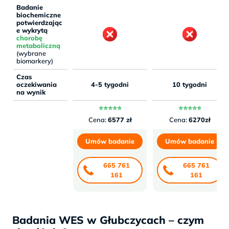
Badanie
biochemiczne
potwierdzając
e wykrytą
chorobę
metaboliczną
(wybrane
biomarkery)
Czas
oczekiwania
4-5 tygodni
10 tygodni
na wynik
⭐⭐⭐⭐⭐
⭐⭐⭐⭐⭐
Cena:
6577 zł
Cena:
6270zł
Umów badanie
Umów badanie
665 761
665 761
161
161
Badania WES w Głubczycach – czym