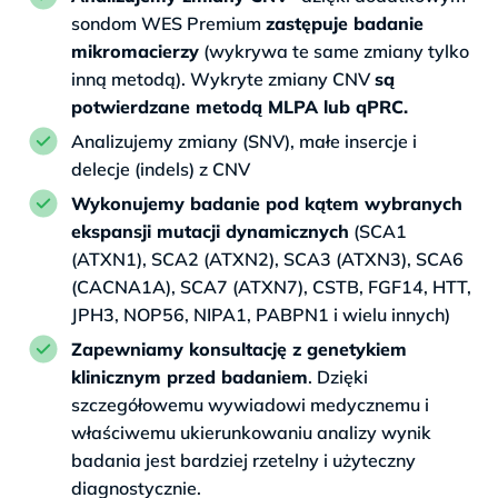
sondom WES Premium
zastępuje badanie
mikromacierzy
(wykrywa te same zmiany tylko
inną metodą). Wykryte zmiany CNV
są
potwierdzane metodą MLPA lub qPRC.
Analizujemy zmiany (SNV), małe insercje i
delecje (indels) z CNV
Wykonujemy badanie pod kątem wybranych
ekspansji mutacji dynamicznych
(SCA1
(ATXN1), SCA2 (ATXN2), SCA3 (ATXN3), SCA6
(CACNA1A), SCA7 (ATXN7), CSTB, FGF14, HTT,
JPH3, NOP56, NIPA1, PABPN1 i wielu innych)
Zapewniamy konsultację z genetykiem
klinicznym przed badaniem
. Dzięki
szczegółowemu wywiadowi medycznemu i
właściwemu ukierunkowaniu analizy wynik
badania jest bardziej rzetelny i użyteczny
diagnostycznie.