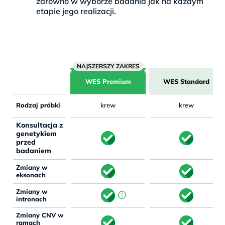
zarówno w wyborze badania jak na każdym
etapie jego realizacji.
WES Premium
WES Standard
Rodzaj próbki
krew
krew
Konsultacja z
genetykiem
przed
badaniem
Zmiany w
eksonach
Zmiany w
intronach
Zmiany CNV w
ramach