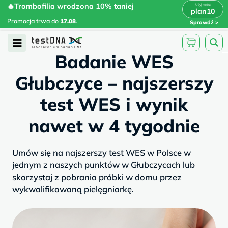
Skip
🔥Trombofilia wrodzona 10% taniej
🔥Trombofilia wrodzona 10% taniej
x
plan10
plan10
>
>
to
Promocja trwa do
.
17.08
Promocja trwa do
17.08
.
Sprawdź
content
/
/
testdna.pl
Artykuły
Badanie WES...
Open
Badanie WES
Menu
Głubczyce – najszerszy
test WES i wynik
nawet w 4 tygodnie
Umów się na najszerszy test WES w Polsce w
jednym z naszych punktów w Głubczycach lub
skorzystaj z pobrania próbki w domu przez
wykwalifikowaną pielęgniarkę.