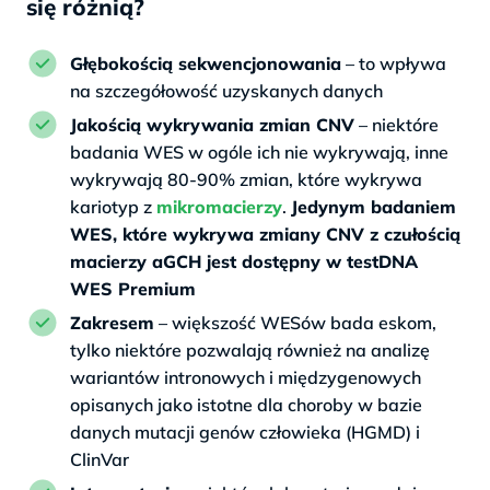
się różnią?
Głębokością sekwencjonowania
– to wpływa
na szczegółowość uzyskanych danych
Jakością wykrywania zmian CNV
– niektóre
badania WES w ogóle ich nie wykrywają, inne
wykrywają 80-90% zmian, które wykrywa
kariotyp z
mikromacierzy
.
Jedynym badaniem
WES, które wykrywa zmiany CNV z czułością
macierzy aGCH jest dostępny w testDNA
WES Premium
Zakresem
– większość WESów bada eskom,
tylko niektóre pozwalają również na analizę
wariantów intronowych i międzygenowych
opisanych jako istotne dla choroby w bazie
danych mutacji genów człowieka (HGMD) i
ClinVar