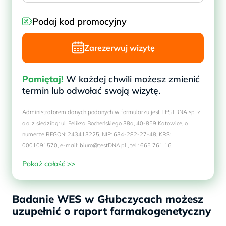
Podaj kod promocyjny
Zarezerwuj wizytę
Pamiętaj!
W każdej chwili możesz zmienić
termin lub odwołać swoją wizytę.
Administratorem danych podanych w formularzu jest TESTDNA sp. z
o.o. z siedzibą: ul. Feliksa Bocheńskiego 38a, 40-859 Katowice, o
numerze REGON: 243413225, NIP: 634-282-27-48, KRS:
0001091570, e-mail: biuro@testDNA.pl , tel.: 665 761 16
Pokaż całość >>
Badanie WES w Głubczycach możesz
uzupełnić o raport farmakogenetyczny