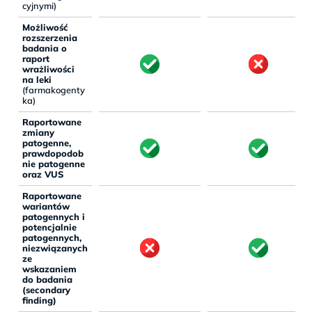
cyjnymi)
Możliwość
rozszerzenia
badania o
raport
wrażliwości
na leki
(farmakogenty
ka)
Raportowane
zmiany
patogenne,
prawdopodob
nie patogenne
oraz VUS
Raportowane
wariantów
patogennych i
potencjalnie
patogennych,
niezwiązanych
ze
wskazaniem
do badania
(secondary
finding)