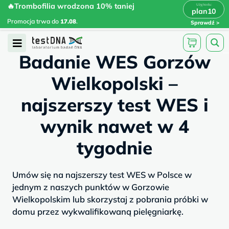
Skip
🔥Trombofilia wrodzona 10% taniej
🔥Trombofilia wrodzona 10% taniej
x
plan10
plan10
>
>
to
Promocja trwa do
.
17.08
Promocja trwa do
17.08
.
Sprawdź
content
/
/
testdna.pl
Artykuły
Badanie WES...
Open
Badanie WES Gorzów
Menu
Wielkopolski –
najszerszy test WES i
wynik nawet w 4
tygodnie
Umów się na najszerszy test WES w Polsce w
jednym z naszych punktów w Gorzowie
Wielkopolskim lub skorzystaj z pobrania próbki w
domu przez wykwalifikowaną pielęgniarkę.