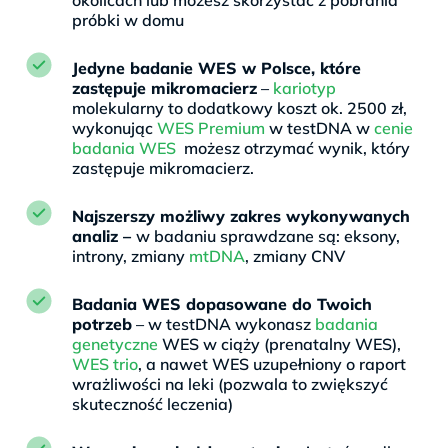
próbki w domu
Jedyne badanie WES w Polsce, które
zastępuje mikromacierz
–
kariotyp
molekularny to dodatkowy koszt ok. 2500 zł,
wykonując
WES Premium
w testDNA w
cenie
badania WES
możesz otrzymać wynik, który
zastępuje mikromacierz.
Najszerszy możliwy zakres wykonywanych
analiz –
w badaniu sprawdzane są: eksony,
introny, zmiany
mtDNA
, zmiany CNV
Badania WES dopasowane do Twoich
potrzeb
– w testDNA wykonasz
badania
genetyczne
WES w ciąży (prenatalny WES),
WES trio
, a nawet WES uzupełniony o raport
wrażliwości na leki (pozwala to zwiększyć
skuteczność leczenia)