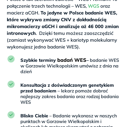
połączenie trzech technologii – WES,
WGS
oraz
macierz aCGH.
To jedyne w Polsce badanie WES,
które wykrywa zmiany CNV z dokładnością
mikromacierzy aGCH i analizuje aż 46 000 zmian
intronowych
. Dzięki temu możesz zaoszczędzić
(zamiast wykonywać WES + kariotyp molekularny
wykonujesz jedno badanie WES).
badań WES
Szybkie terminy
–
badanie WES
w Gorzowie Wielkopolskim umówisz z dnia na
dzień
Konsultacja z doświadczonym genetykiem
przed badaniem
– lekarz pomoże dobrać
najlepszy zakres badania oraz rodzaj badania
WES
Blisko Ciebie
– Badanie wykonasz w naszych
punktach w Gorzowie Wielkopolskim i
okolicach lub możesz skorzystać z pobrania