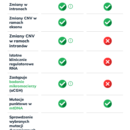
Zmiany w
intronach
Zmiany CNV w
ramach
eksonu
Zmiany CNV
w ramach
intronów
Istotne
klinicznie
regulatorowe
RNA
Zastępuje
badanie
mikromacierzy
(aCGH)
Mutacje
punktowe w
mtDNA
Sprawdzenie
wybranych
mutacji
dynamicznych