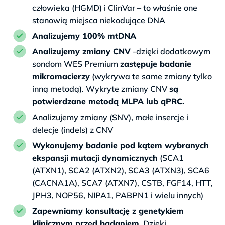
człowieka (HGMD) i ClinVar – to właśnie one
stanowią miejsca niekodujące DNA
Analizujemy 100% mtDNA
Analizujemy zmiany CNV
-dzięki dodatkowym
sondom WES Premium
zastępuje badanie
mikromacierzy
(wykrywa te same zmiany tylko
inną metodą). Wykryte zmiany CNV
są
potwierdzane metodą MLPA lub qPRC.
Analizujemy zmiany (SNV), małe insercje i
delecje (indels) z CNV
Wykonujemy badanie pod kątem wybranych
ekspansji mutacji dynamicznych
(SCA1
(ATXN1), SCA2 (ATXN2), SCA3 (ATXN3), SCA6
(CACNA1A), SCA7 (ATXN7), CSTB, FGF14, HTT,
JPH3, NOP56, NIPA1, PABPN1 i wielu innych)
Zapewniamy konsultację z genetykiem
klinicznym przed badaniem
. Dzięki