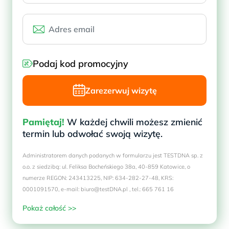
Podaj kod promocyjny
Zarezerwuj wizytę
Pamiętaj!
W każdej chwili możesz zmienić
termin lub odwołać swoją wizytę.
Administratorem danych podanych w formularzu jest TESTDNA sp. z
o.o. z siedzibą: ul. Feliksa Bocheńskiego 38a, 40-859 Katowice, o
numerze REGON: 243413225, NIP: 634-282-27-48, KRS:
0001091570, e-mail: biuro@testDNA.pl , tel.: 665 761 16
Pokaż całość >>