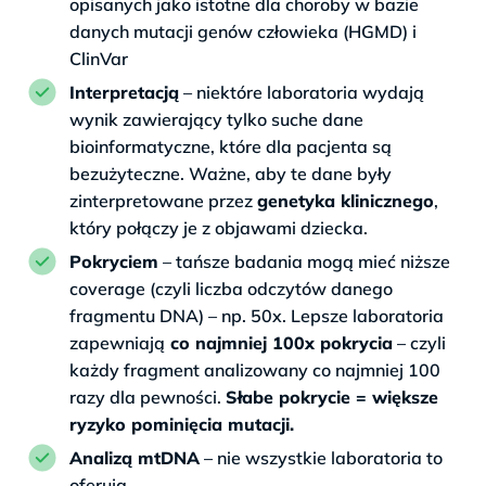
opisanych jako istotne dla choroby w bazie
danych mutacji genów człowieka (HGMD) i
ClinVar
Interpretacją
– niektóre laboratoria wydają
wynik zawierający tylko suche dane
bioinformatyczne, które dla pacjenta są
bezużyteczne. Ważne, aby te dane były
zinterpretowane przez
genetyka klinicznego
,
który połączy je z objawami dziecka.
Pokryciem
– tańsze badania mogą mieć niższe
coverage (czyli liczba odczytów danego
fragmentu DNA) – np. 50x. Lepsze laboratoria
zapewniają
co najmniej 100x pokrycia
– czyli
każdy fragment analizowany co najmniej 100
razy dla pewności.
Słabe pokrycie = większe
ryzyko pominięcia mutacji.
Analizą mtDNA
– nie wszystkie laboratoria to
oferują