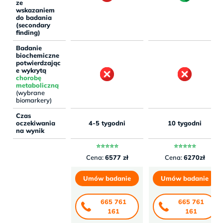
ze
wskazaniem
do badania
(secondary
finding)
Badanie
biochemiczne
potwierdzając
e wykrytą
chorobę
metaboliczną
(wybrane
biomarkery)
Czas
oczekiwania
4-5 tygodni
10 tygodni
na wynik
⭐⭐⭐⭐⭐
⭐⭐⭐⭐⭐
Cena:
6577 zł
Cena:
6270zł
Umów badanie
Umów badanie
665 761
665 761
161
161