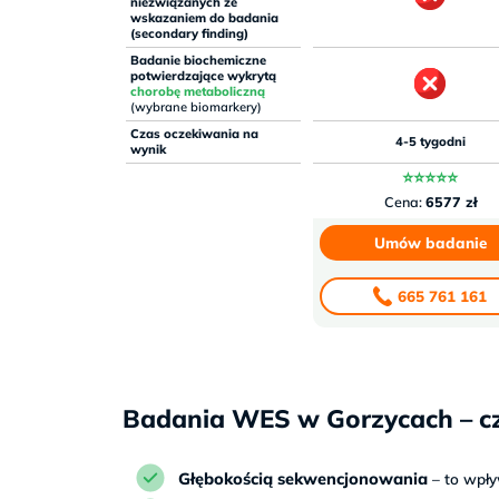
niezwiązanych ze
wskazaniem do badania
(secondary finding)
Badanie biochemiczne
potwierdzające wykrytą
chorobę metaboliczną
(wybrane biomarkery)
Czas oczekiwania na
4-5 tygodni
wynik
⭐⭐⭐⭐⭐
Cena:
6577 zł
Umów badanie
665 761 161
Badania WES w Gorzycach – cz
Głębokością sekwencjonowania
– to wpł