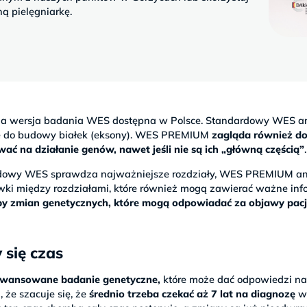
ą pielęgniarkę.
na wersja badania WES dostępna w Polsce. Standardowy WES an
je do budowy białek (eksony). WES PREMIUM
zagląda również d
 na działanie genów, nawet jeśli nie są ich „główną częścią”
.
ardowy WES sprawdza najważniejsze rozdziały, WES PREMIUM an
wki między rozdziałami, które również mogą zawierać ważne info
czby zmian genetycznych, które mogą odpowiadać za objawy pac
 się czas
wansowane badanie genetyczne,
które może dać odpowiedzi n
 że szacuje się, że
średnio trzeba czekać aż 7 lat na diagnozę