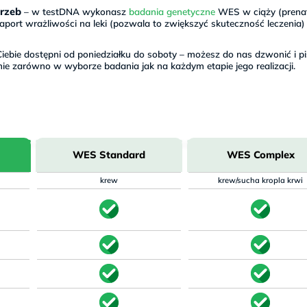
rzeb
– w testDNA wykonasz
badania genetyczne
WES w ciąży (prena
port wrażliwości na leki (pozwala to zwiększyć skuteczność leczenia)
iebie dostępni od poniedziałku do soboty – możesz do nas dzwonić i pi
nie zarówno w wyborze badania jak na każdym etapie jego realizacji.
WES Standard
WES Complex
krew
krew/sucha kropla krwi