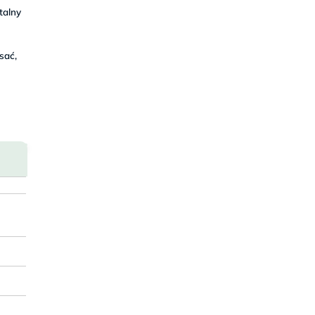
talny
sać,