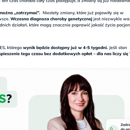
 ten czas choroba cały czas postępuje, a zmiany są już nieodwra
h można „zatrzymać”.
Niestety zmiany, które już pojawiły się w
wsze.
Wczesna diagnoza choroby genetycznej
jest niezwykle wa
ich działań, które mogą znacznie poprawić jakość życia pacjen
S, którego
wynik będzie dostępny już w 4-5 tygodni.
Jeśli stan
pieszenie tego czasu bez dodatkowych opłat – dla nas liczy się