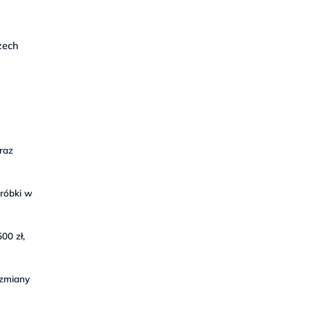
zech
raz
róbki w
00 zł,
 zmiany