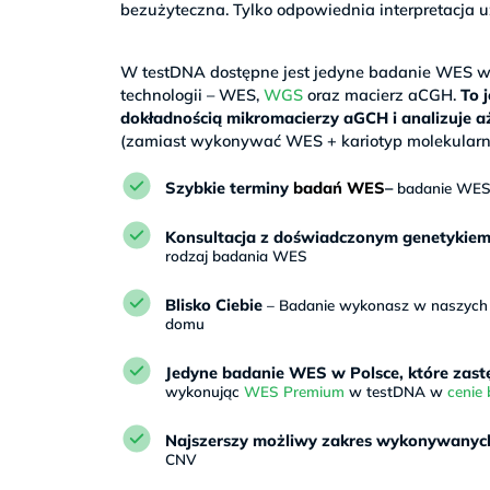
bezużyteczna. Tylko odpowiednia interpretacj
>
W testDNA dostępne jest jedyne badanie WES w P
technologii – WES,
WGS
oraz macierz aCGH.
To 
dokładnością mikromacierzy aGCH i analizuje 
(zamiast wykonywać WES + kariotyp molekularn
Szybkie terminy
badań WES
–
badanie WES 
Konsultacja z doświadczonym genetykie
rodzaj badania WES
Blisko Ciebie
– Badanie wykonasz w naszych p
domu
Jedyne badanie WES w Polsce, które zast
wykonując
WES Premium
w testDNA w
cenie
Najszerszy możliwy zakres wykonywanych
CNV