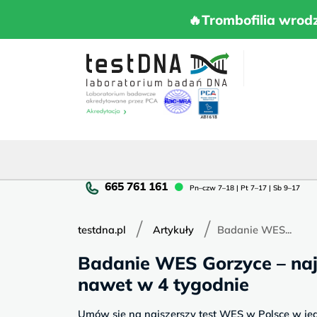
Skip
to
🔥Trombofilia 
🔥Trombofilia wrod
content
Pn
Pn–czw 7–18 | Pt 7–17 | Sb 9–17
cz
7–
/
/
18
testdna.pl
Artykuły
Badanie WES...
|
Badanie WES Gorzyce – naj
Pt
7–
nawet w 4 tygodnie
17
|
Umów się na najszerszy test WES w Polsce w je