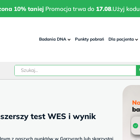
wrodzona 10% taniej
Promocja trwa do
17.08
.
Użyj kodu:
pla
zona 10% taniej
Promocja trwa do
17.08
.
Użyj kodu
Badania DNA
Punkty pobrań
Dla pacjenta
–
w
szerszy test WES i wynik
dnym z naszych punktów w Gorzycach lub skorzystaj