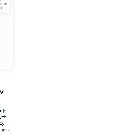
w
aje –
łych,
rzy
 jest