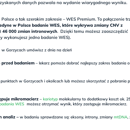
a uzyskanych danych pozwala na wydanie wiarygodnego wyniku.
olsce o tak szerokim zakresie – WES Premium. To połączenie tr
jedyne w Polsce badanie WES, które wykrywa zmiany CNV z
aż 46 000 zmian intronowych
. Dzięki temu możesz zaoszczędzić
y wykonujesz jedno badanie WES).
w Gorzycach umówisz z dnia na dzień
m przed badaniem
– lekarz pomoże dobrać najlepszy zakres badania o
unktach w Gorzycach i okolicach lub możesz skorzystać z pobrania p
ępuje mikromacierz
–
kariotyp
molekularny to dodatkowy koszt ok. 25
 badania WES
możesz otrzymać wynik, który zastępuje mikromacierz.
 analiz –
w badaniu sprawdzane są: eksony, introny, zmiany
mtDNA
,