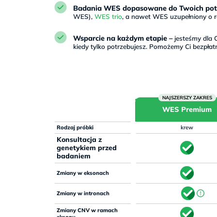
Badania WES dopasowane do Twoich pot
WES),
WES trio
, a nawet WES uzupełniony o ra
Wsparcie na każdym etapie –
jesteśmy dla C
kiedy tylko potrzebujesz. Pomożemy Ci bezpłat
WES Premium
Rodzaj próbki
krew
Konsultacja z
genetykiem przed
badaniem
Zmiany w eksonach
Zmiany w intronach
Zmiany CNV w ramach