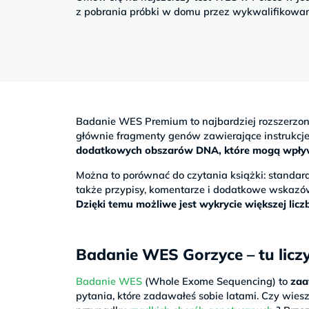
Sb
z pobrania próbki w domu przez wykwalifikowan
9–
17
Badanie WES Premium to najbardziej rozszerzo
głównie fragmenty genów zawierające instrukc
dodatkowych obszarów DNA, które mogą wpływać
Można to porównać do czytania książki: stand
także przypisy, komentarze i dodatkowe wskazó
Dzięki temu możliwe jest wykrycie większej li
Badanie WES Gorzyce – tu liczy
Badanie WES
(Whole Exome Sequencing) to
zaa
pytania, które zadawałeś sobie latami. Czy wiesz,