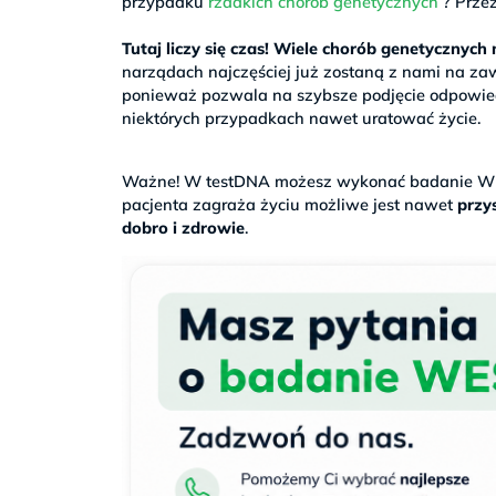
przypadku
rzadkich chorób genetycznych
? Przez
>
Tutaj liczy się czas! Wiele chorób genetycznyc
narządach najczęściej już zostaną z nami na za
ponieważ pozwala na szybsze podjęcie odpowiedn
niektórych przypadkach nawet uratować życie.
.
Ważne! W testDNA możesz wykonać badanie WE
pacjenta zagraża życiu możliwe jest nawet
przys
dobro i zdrowie
.