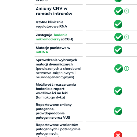
eksonu
Zmiany CNV w
ramach intronów
Istotne klinicznie
regulatorowe RNA
Zastępuje
badanie
mikromacierzy
(aCGH)
Mutacje punktowe w
mtDNA
Sprawdzenie wybranych
mutacji dynamicznych
(powiązanych z chorobami
nerwowo-mięśniowymi i
neurodegeneracyjnymi)
Możliwość rozszerzenia
badania o raport
wrażliwości na leki
(farmakogentyka)
Raportowane zmiany
patogenne,
prawdopodobnie
patogenne oraz VUS
Raportowane wariantów
patogennych i potencjalnie
patogennych,