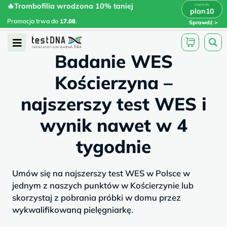
Skip
🔥Trombofilia wrodzona 10% taniej
🔥Trombofilia wrodzona 10% taniej
x
plan10
plan10
>
>
to
Promocja trwa do
.
17.08
Promocja trwa do
17.08
.
Sprawdź
content
/
/
testdna.pl
Artykuły
Badanie WES...
Open
Badanie WES
Menu
Kościerzyna –
najszerszy test WES i
wynik nawet w 4
tygodnie
Umów się na najszerszy test WES w Polsce w
jednym z naszych punktów w Kościerzynie lub
skorzystaj z pobrania próbki w domu przez
wykwalifikowaną pielęgniarkę.