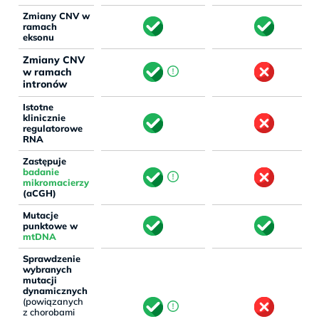
Zmiany CNV w
ramach
eksonu
Zmiany CNV
w ramach
intronów
Istotne
klinicznie
regulatorowe
RNA
Zastępuje
badanie
mikromacierzy
(aCGH)
Mutacje
punktowe w
mtDNA
Sprawdzenie
wybranych
mutacji
dynamicznych
(powiązanych
z chorobami