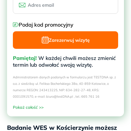
Podaj kod promocyjny
Zarezerwuj wizytę
Pamiętaj!
W każdej chwili możesz zmienić
termin lub odwołać swoją wizytę.
Administratorem danych podanych w formularzu jest TESTDNA sp. z
o.o. z siedzibą: ul. Feliksa Bocheńskiego 38a, 40-859 Katowice, o
numerze REGON: 243413225, NIP: 634-282-27-48, KRS:
0001091570, e-mail: biuro@testDNA.pl , tel.: 665 761 16
Pokaż całość >>
Badanie WES w Kościerzynie możesz