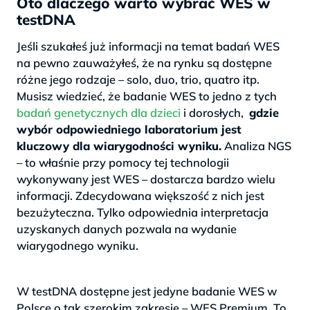
Oto dlaczego warto wybrać WES w
testDNA
Jeśli szukałeś już informacji na temat badań WES
na pewno zauważyłeś, że na rynku są dostępne
różne jego rodzaje – solo, duo, trio, quatro itp.
Musisz wiedzieć, że badanie WES to jedno z tych
badań genetycznych dla dzieci
i dorosłych,
gdzie
wybór odpowiedniego laboratorium jest
kluczowy dla wiarygodności wyniku.
Analiza NGS
– to właśnie przy pomocy tej technologii
wykonywany jest WES – dostarcza bardzo wielu
informacji. Zdecydowana większość z nich jest
bezużyteczna. Tylko odpowiednia interpretacja
uzyskanych danych pozwala na wydanie
wiarygodnego wyniku.
>
W testDNA dostępne jest jedyne badanie WES w
Polsce o tak szerokim zakresie – WES Premium. To