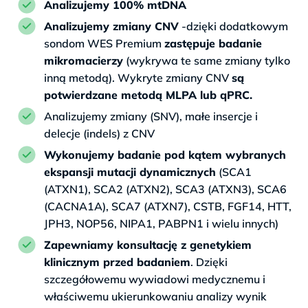
Analizujemy 100% mtDNA
Analizujemy zmiany CNV
-dzięki dodatkowym
sondom WES Premium
zastępuje badanie
mikromacierzy
(wykrywa te same zmiany tylko
inną metodą). Wykryte zmiany CNV
są
potwierdzane metodą MLPA lub qPRC.
Analizujemy zmiany (SNV), małe insercje i
delecje (indels) z CNV
Wykonujemy badanie pod kątem wybranych
ekspansji mutacji dynamicznych
(SCA1
(ATXN1), SCA2 (ATXN2), SCA3 (ATXN3), SCA6
(CACNA1A), SCA7 (ATXN7), CSTB, FGF14, HTT,
JPH3, NOP56, NIPA1, PABPN1 i wielu innych)
Zapewniamy konsultację z genetykiem
klinicznym przed badaniem
. Dzięki
szczegółowemu wywiadowi medycznemu i
właściwemu ukierunkowaniu analizy wynik