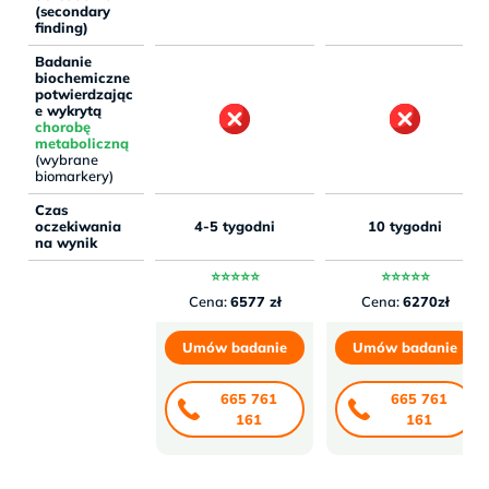
(secondary
finding)
Badanie
biochemiczne
potwierdzając
e wykrytą
chorobę
metaboliczną
(wybrane
biomarkery)
Czas
oczekiwania
4-5 tygodni
10 tygodni
na wynik
⭐⭐⭐⭐⭐
⭐⭐⭐⭐⭐
Cena:
6577 zł
Cena:
6270zł
Umów badanie
Umów badanie
665 761
665 761
161
161