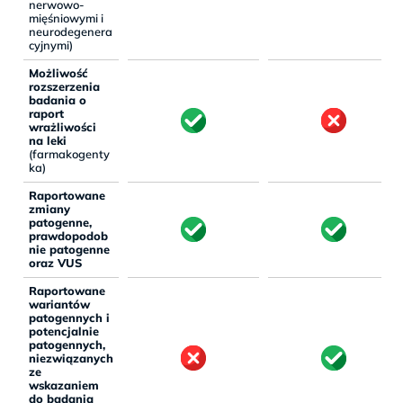
nerwowo-
mięśniowymi i
neurodegenera
cyjnymi)
Możliwość
rozszerzenia
badania o
raport
wrażliwości
na leki
(farmakogenty
ka)
Raportowane
zmiany
patogenne,
prawdopodob
nie patogenne
oraz VUS
Raportowane
wariantów
patogennych i
potencjalnie
patogennych,
niezwiązanych
ze
wskazaniem
do badania