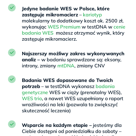
Jedyne badanie WES w Polsce, które
zastępuje mikromacierz
–
kariotyp
molekularny to dodatkowy koszt ok. 2500 zł,
wykonując
WES Premium
w testDNA w
cenie
badania WES
możesz otrzymać wynik, który
zastępuje mikromacierz.
Najszerszy możliwy zakres wykonywanych
analiz –
w badaniu sprawdzane są: eksony,
introny, zmiany
mtDNA
, zmiany CNV
Badania WES dopasowane do Twoich
potrzeb
– w testDNA wykonasz
badania
genetyczne
WES w ciąży (prenatalny WES),
WES trio
, a nawet WES uzupełniony o raport
wrażliwości na leki (pozwala to zwiększyć
skuteczność leczenia)
Wsparcie na każdym etapie –
jesteśmy dla
Ciebie dostępni od poniedziałku do soboty –