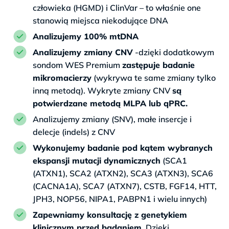
człowieka (HGMD) i ClinVar – to właśnie one
stanowią miejsca niekodujące DNA
Analizujemy 100% mtDNA
Analizujemy zmiany CNV
-dzięki dodatkowym
sondom WES Premium
zastępuje badanie
mikromacierzy
(wykrywa te same zmiany tylko
inną metodą). Wykryte zmiany CNV
są
potwierdzane metodą MLPA lub qPRC.
Analizujemy zmiany (SNV), małe insercje i
delecje (indels) z CNV
Wykonujemy badanie pod kątem wybranych
ekspansji mutacji dynamicznych
(SCA1
(ATXN1), SCA2 (ATXN2), SCA3 (ATXN3), SCA6
(CACNA1A), SCA7 (ATXN7), CSTB, FGF14, HTT,
JPH3, NOP56, NIPA1, PABPN1 i wielu innych)
Zapewniamy konsultację z genetykiem
klinicznym przed badaniem
. Dzięki