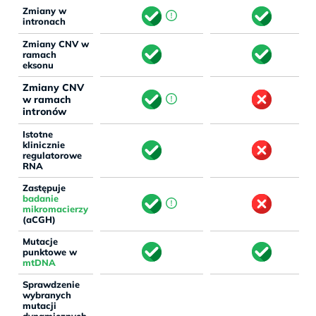
Zmiany w
intronach
Zmiany CNV w
ramach
eksonu
Zmiany CNV
w ramach
intronów
Istotne
klinicznie
regulatorowe
RNA
Zastępuje
badanie
mikromacierzy
(aCGH)
Mutacje
punktowe w
mtDNA
Sprawdzenie
wybranych
mutacji
dynamicznych