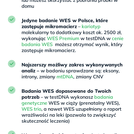
domu
Jedyne badanie WES w Polsce, które
zastępuje mikromacierz
–
kariotyp
molekularny to dodatkowy koszt ok. 2500 zł,
wykonując
WES Premium
w testDNA w
cenie
badania WES
możesz otrzymać wynik, który
zastępuje mikromacierz.
Najszerszy możliwy zakres wykonywanych
analiz –
w badaniu sprawdzane są: eksony,
introny, zmiany
mtDNA
, zmiany CNV
Badania WES dopasowane do Twoich
potrzeb
– w testDNA wykonasz
badania
genetyczne
WES w ciąży (prenatalny WES),
WES trio
, a nawet WES uzupełniony o raport
wrażliwości na leki (pozwala to zwiększyć
skuteczność leczenia)