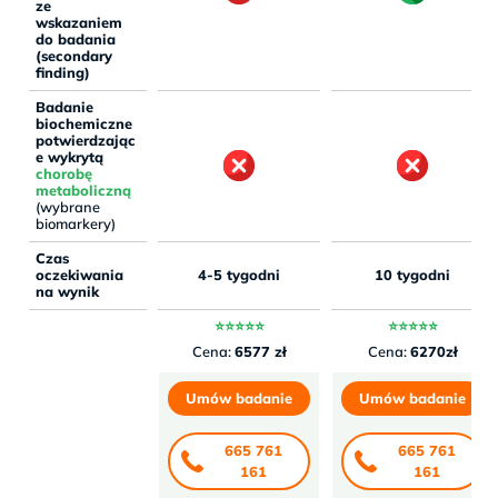
ze
wskazaniem
do badania
(secondary
finding)
Badanie
biochemiczne
potwierdzając
e wykrytą
chorobę
metaboliczną
(wybrane
biomarkery)
Czas
oczekiwania
4-5 tygodni
10 tygodni
na wynik
⭐⭐⭐⭐⭐
⭐⭐⭐⭐⭐
Cena:
6577 zł
Cena:
6270zł
Umów badanie
Umów badanie
665 761
665 761
161
161