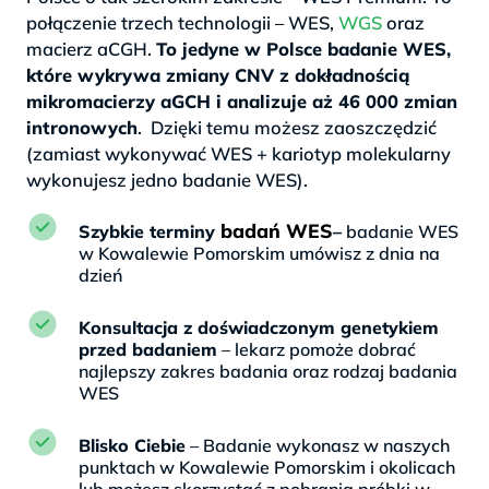
połączenie trzech technologii – WES,
WGS
oraz
macierz aCGH.
To jedyne w Polsce badanie WES,
które wykrywa zmiany CNV z dokładnością
mikromacierzy aGCH i analizuje aż 46 000 zmian
intronowych
. Dzięki temu możesz zaoszczędzić
(zamiast wykonywać WES + kariotyp molekularny
wykonujesz jedno badanie WES).
badań WES
Szybkie terminy
–
badanie WES
w Kowalewie Pomorskim umówisz z dnia na
dzień
Konsultacja z doświadczonym genetykiem
przed badaniem
– lekarz pomoże dobrać
najlepszy zakres badania oraz rodzaj badania
WES
Blisko Ciebie
– Badanie wykonasz w naszych
punktach w Kowalewie Pomorskim i okolicach
lub możesz skorzystać z pobrania próbki w