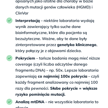
opisanych jako istotne dla choroby w bazie
danych mutacji genów człowieka (HGMD) i
ClinVar
Interpretacją
– niektóre laboratoria wydają
wynik zawierający tylko suche dane
bioinformatyczne, które dla pacjenta są
bezużyteczne. Ważne, aby te dane były
zinterpretowane przez
genetyka klinicznego
,
który połączy je z objawami dziecka.
Pokryciem
– tańsze badania mogą mieć niższe
coverage (czyli liczba odczytów danego
fragmentu DNA) – np. 50x. Lepsze laboratoria
zapewniają
co najmniej 100x pokrycia
– czyli
każdy fragment analizowany co najmniej 100
razy dla pewności.
Słabe pokrycie = większe
ryzyko pominięcia mutacji.
Analizą mtDNA
– nie wszystkie laboratoria to
oferują