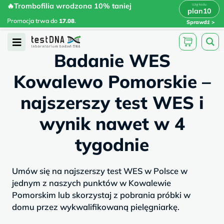
Skip
🔥Trombofilia wrodzona 10% taniej
🔥Trombofilia wrodzona 10% taniej
x
plan10
plan10
>
>
to
Promocja trwa do
.
17.08
Promocja trwa do
17.08
.
Sprawdź
content
/
/
testdna.pl
Artykuły
Badanie WES...
Open
Badanie WES
Menu
Kowalewo Pomorskie –
najszerszy test WES i
wynik nawet w 4
tygodnie
Umów się na najszerszy test WES w Polsce w
jednym z naszych punktów w Kowalewie
Pomorskim lub skorzystaj z pobrania próbki w
domu przez wykwalifikowaną pielęgniarkę.