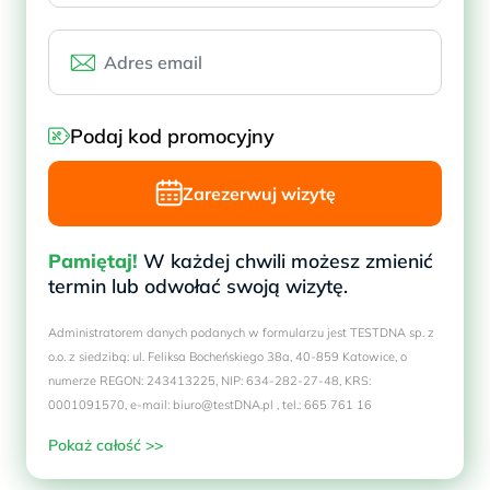
Podaj kod promocyjny
Zarezerwuj wizytę
Pamiętaj!
W każdej chwili możesz zmienić
termin lub odwołać swoją wizytę.
Administratorem danych podanych w formularzu jest TESTDNA sp. z
o.o. z siedzibą: ul. Feliksa Bocheńskiego 38a, 40-859 Katowice, o
numerze REGON: 243413225, NIP: 634-282-27-48, KRS:
0001091570, e-mail: biuro@testDNA.pl , tel.: 665 761 16
Pokaż całość >>