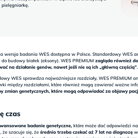
pielęgniarkę.
na wersja badania WES dostępna w Polsce. Standardowy WES an
je do budowy białek (eksony). WES PREMIUM
zagląda również d
 na działanie genów, nawet jeśli nie są ich „główną częścią”
.
ardowy WES sprawdza najważniejsze rozdziały, WES PREMIUM an
wki między rozdziałami, które również mogą zawierać ważne info
czby zmian genetycznych, które mogą odpowiadać za objawy pac
ię czas
wansowane badanie genetyczne,
które może dać odpowiedzi n
 że szacuje się, że
średnio trzeba czekać aż 7 lat na diagnozę