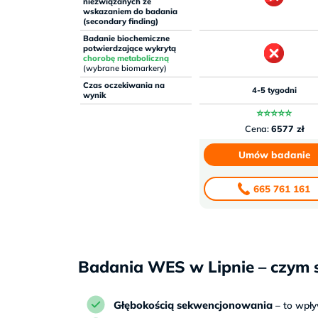
niezwiązanych ze
wskazaniem do badania
(secondary finding)
Badanie biochemiczne
potwierdzające wykrytą
chorobę metaboliczną
(wybrane biomarkery)
Czas oczekiwania na
4-5 tygodni
wynik
⭐⭐⭐⭐⭐
Cena:
6577 zł
Umów badanie
665 761 161
Badania WES w Lipnie – czym s
Głębokością sekwencjonowania
– to wpł