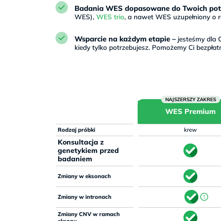
Badania WES dopasowane do Twoich pot
WES),
WES trio
, a nawet WES uzupełniony o ra
Wsparcie na każdym etapie –
jesteśmy dla C
kiedy tylko potrzebujesz. Pomożemy Ci bezpłat
WES Premium
Rodzaj próbki
krew
Konsultacja z
genetykiem przed
badaniem
Zmiany w eksonach
Zmiany w intronach
Zmiany CNV w ramach