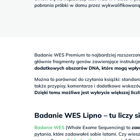
Sb
pobrania próbki w domu przez wykwalifikowaną 
9–
17
Badanie WES Premium to najbardziej rozszerzo
głównie fragmenty genów zawierające instrukc
dodatkowych obszarów DNA, które mogą wpływać
Można to porównać do czytania książki: stand
także przypisy, komentarze i dodatkowe wskazó
Dzięki temu możliwe jest wykrycie większej li
Badanie WES Lipno – tu liczy s
Badanie WES
(Whole Exome Sequencing) to
zaa
pytania, które zadawałeś sobie latami. Czy wiesz,