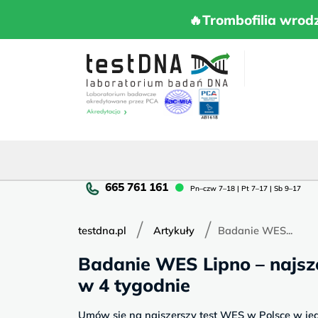
Skip
to
🔥Trombofilia 
🔥Trombofilia wrod
content
Pn
Pn–czw 7–18 | Pt 7–17 | Sb 9–17
cz
7–
/
/
18
testdna.pl
Artykuły
Badanie WES...
|
Badanie WES Lipno – najsz
Pt
7–
w 4 tygodnie
17
|
Umów się na najszerszy test WES w Polsce w je