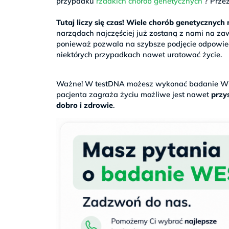
przypadku
rzadkich chorób genetycznych
? Przez
>
Tutaj liczy się czas! Wiele chorób genetycznyc
narządach najczęściej już zostaną z nami na za
ponieważ pozwala na szybsze podjęcie odpowiedn
niektórych przypadkach nawet uratować życie.
.
Ważne! W testDNA możesz wykonać badanie WE
pacjenta zagraża życiu możliwe jest nawet
przys
dobro i zdrowie
.