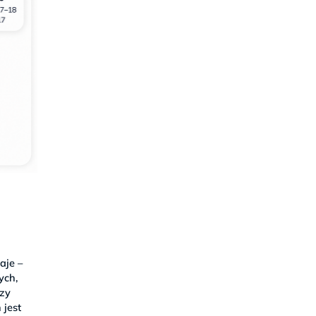
aje –
łych,
rzy
 jest