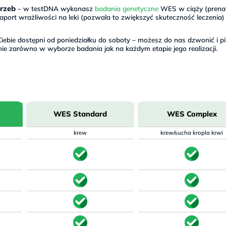
rzeb
– w testDNA wykonasz
badania genetyczne
WES w ciąży (prena
port wrażliwości na leki (pozwala to zwiększyć skuteczność leczenia)
iebie dostępni od poniedziałku do soboty – możesz do nas dzwonić i pi
nie zarówno w wyborze badania jak na każdym etapie jego realizacji.
WES Standard
WES Complex
krew
krew/sucha kropla krwi