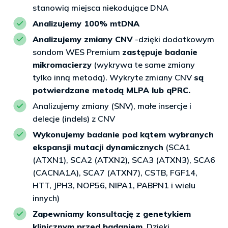
stanowią miejsca niekodujące DNA
Analizujemy 100% mtDNA
Analizujemy zmiany CNV
-dzięki dodatkowym
sondom WES Premium
zastępuje badanie
mikromacierzy
(wykrywa te same zmiany
tylko inną metodą). Wykryte zmiany CNV
są
potwierdzane metodą MLPA lub qPRC.
Analizujemy zmiany (SNV), małe insercje i
delecje (indels) z CNV
Wykonujemy badanie pod kątem wybranych
ekspansji mutacji dynamicznych
(SCA1
(ATXN1), SCA2 (ATXN2), SCA3 (ATXN3), SCA6
(CACNA1A), SCA7 (ATXN7), CSTB, FGF14,
HTT, JPH3, NOP56, NIPA1, PABPN1 i wielu
innych)
Zapewniamy konsultację z genetykiem
klinicznym przed badaniem
. Dzięki