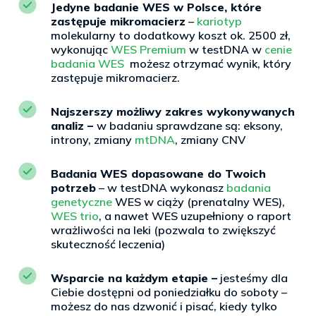
Jedyne badanie WES w Polsce, które
zastępuje mikromacierz
–
kariotyp
molekularny to dodatkowy koszt ok. 2500 zł,
wykonując
WES Premium
w testDNA w
cenie
badania WES
możesz otrzymać wynik, który
zastępuje mikromacierz.
Najszerszy możliwy zakres wykonywanych
analiz –
w badaniu sprawdzane są: eksony,
introny, zmiany
mtDNA
, zmiany CNV
Badania WES dopasowane do Twoich
potrzeb
– w testDNA wykonasz
badania
genetyczne
WES w ciąży (prenatalny WES),
WES trio
, a nawet WES uzupełniony o raport
wrażliwości na leki (pozwala to zwiększyć
skuteczność leczenia)
Wsparcie na każdym etapie –
jesteśmy dla
Ciebie dostępni od poniedziałku do soboty –
możesz do nas dzwonić i pisać, kiedy tylko