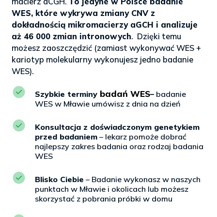
macierz aCGH.
To jedyne w Polsce badanie
WES, które wykrywa zmiany CNV z
dokładnością mikromacierzy aGCH i analizuje
aż 46 000 zmian intronowych
. Dzięki temu
możesz zaoszczędzić (zamiast wykonywać WES +
kariotyp molekularny wykonujesz jedno badanie
WES).
badań WES
Szybkie terminy
–
badanie
WES w Mławie umówisz z dnia na dzień
Konsultacja z doświadczonym genetykiem
przed badaniem
– lekarz pomoże dobrać
najlepszy zakres badania oraz rodzaj badania
WES
Blisko Ciebie
– Badanie wykonasz w naszych
punktach w Mławie i okolicach lub możesz
skorzystać z pobrania próbki w domu