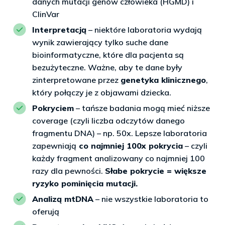
danych mutacji genów człowieka (HGMD) i
ClinVar
Interpretacją
– niektóre laboratoria wydają
wynik zawierający tylko suche dane
bioinformatyczne, które dla pacjenta są
bezużyteczne. Ważne, aby te dane były
zinterpretowane przez
genetyka klinicznego
,
który połączy je z objawami dziecka.
Pokryciem
– tańsze badania mogą mieć niższe
coverage (czyli liczba odczytów danego
fragmentu DNA) – np. 50x. Lepsze laboratoria
zapewniają
co najmniej 100x pokrycia
– czyli
każdy fragment analizowany co najmniej 100
razy dla pewności.
Słabe pokrycie = większe
ryzyko pominięcia mutacji.
Analizą mtDNA
– nie wszystkie laboratoria to
oferują