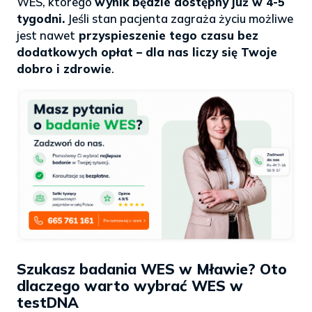
WES, którego
wynik będzie dostępny już w 4-5
tygodni.
Jeśli stan pacjenta zagraża życiu możliwe
jest nawet
przyspieszenie tego czasu bez
dodatkowych opłat – dla nas liczy się Twoje
dobro i zdrowie
.
Szukasz badania WES w Mławie? Oto
dlaczego warto wybrać WES w
testDNA