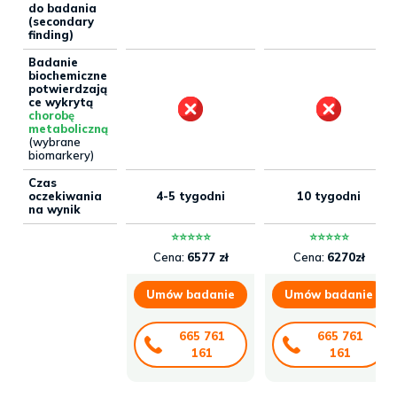
do badania
(secondary
finding)
Badanie
biochemiczne
potwierdzają
ce wykrytą
chorobę
metaboliczną
(wybrane
biomarkery)
Czas
oczekiwania
4-5 tygodni
10 tygodni
na wynik
⭐⭐⭐⭐⭐
⭐⭐⭐⭐⭐
Cena:
6577 zł
Cena:
6270zł
Umów badanie
Umów badanie
665 761
665 761
161
161