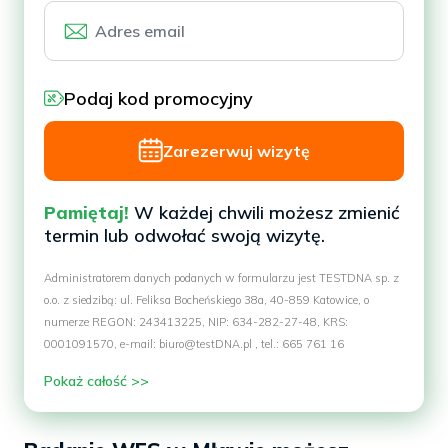
Podaj kod promocyjny
Zarezerwuj wizytę
Pamiętaj!
W każdej chwili możesz zmienić
termin lub odwołać swoją wizytę.
Administratorem danych podanych w formularzu jest TESTDNA sp. z
o.o. z siedzibą: ul. Feliksa Bocheńskiego 38a, 40-859 Katowice, o
numerze REGON: 243413225, NIP: 634-282-27-48, KRS:
0001091570, e-mail: biuro@testDNA.pl , tel.: 665 761 16
Pokaż całość >>