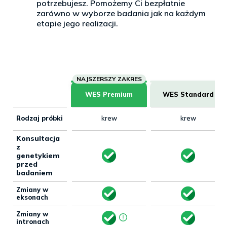
potrzebujesz. Pomożemy Ci bezpłatnie
zarówno w wyborze badania jak na każdym
etapie jego realizacji.
WES Premium
WES Standard
Rodzaj próbki
krew
krew
Konsultacja
z
genetykiem
przed
badaniem
Zmiany w
eksonach
Zmiany w
intronach