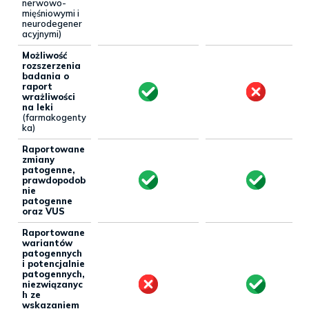
nerwowo-
mięśniowymi i
neurodegener
acyjnymi)
Możliwość
rozszerzenia
badania o
raport
wrażliwości
na leki
(farmakogenty
ka)
Raportowane
zmiany
patogenne,
prawdopodob
nie
patogenne
oraz VUS
Raportowane
wariantów
patogennych
i potencjalnie
patogennych,
niezwiązanyc
h ze
wskazaniem