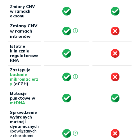
Zmiany CNV
w ramach
eksonu
Zmiany CNV
w ramach
intronów
Istotne
klinicznie
regulatorowe
RNA
Zastępuje
badanie
mikromacierz
y
(aCGH)
Mutacje
punktowe w
mtDNA
Sprawdzenie
wybranych
mutacji
dynamicznych
(powiązanych
z chorobami