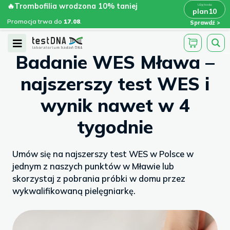
Skip
🔥Trombofilia wrodzona 10% taniej
🔥Trombofilia wrodzona 10% taniej
x
plan10
plan10
>
>
to
Promocja trwa do
.
17.08
Promocja trwa do
17.08
.
Sprawdź
content
/
/
testdna.pl
Artykuły
Badanie WES...
Open
Badanie WES Mława –
Menu
najszerszy test WES i
wynik nawet w 4
tygodnie
Umów się na najszerszy test WES w Polsce w
jednym z naszych punktów w Mławie lub
skorzystaj z pobrania próbki w domu przez
wykwalifikowaną pielęgniarkę.