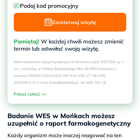
Podaj kod promocyjny
Zarezerwuj wizytę
Pamiętaj!
W każdej chwili możesz zmienić
termin lub odwołać swoją wizytę.
Administratorem danych podanych w formularzu jest TESTDNA sp. z
o.o. z siedzibą: ul. Feliksa Bocheńskiego 38a, 40-859 Katowice, o
numerze REGON: 243413225, NIP: 634-282-27-48, KRS:
0001091570, e-mail: biuro@testDNA.pl , tel.: 665 761 16
Pokaż całość >>
Badanie WES w Mońkach możesz
uzupełnić o raport farmakogenetyczny
Każdy organizm może inaczej reagować na ten