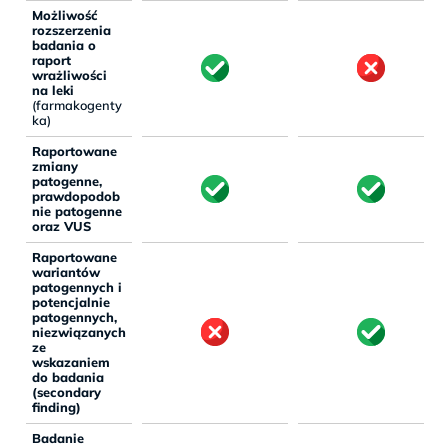
Możliwość
rozszerzenia
badania o
raport
wrażliwości
na leki
(farmakogenty
ka)
Raportowane
zmiany
patogenne,
prawdopodob
nie patogenne
oraz VUS
Raportowane
wariantów
patogennych i
potencjalnie
patogennych,
niezwiązanych
ze
wskazaniem
do badania
(secondary
finding)
Badanie