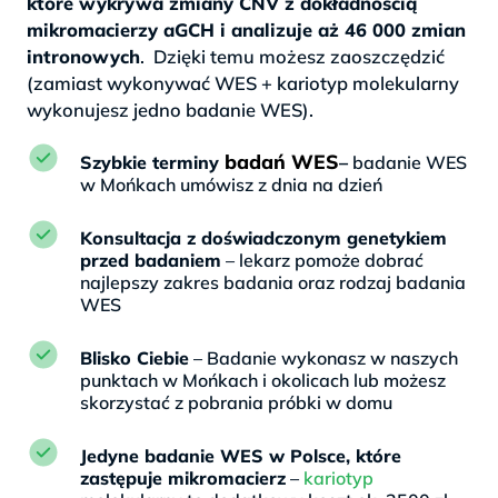
które wykrywa zmiany CNV z dokładnością
mikromacierzy aGCH i analizuje aż 46 000 zmian
intronowych
. Dzięki temu możesz zaoszczędzić
(zamiast wykonywać WES + kariotyp molekularny
wykonujesz jedno badanie WES).
badań WES
Szybkie terminy
–
badanie WES
w Mońkach umówisz z dnia na dzień
Konsultacja z doświadczonym genetykiem
przed badaniem
– lekarz pomoże dobrać
najlepszy zakres badania oraz rodzaj badania
WES
Blisko Ciebie
– Badanie wykonasz w naszych
punktach w Mońkach i okolicach lub możesz
skorzystać z pobrania próbki w domu
Jedyne badanie WES w Polsce, które
zastępuje mikromacierz
–
kariotyp