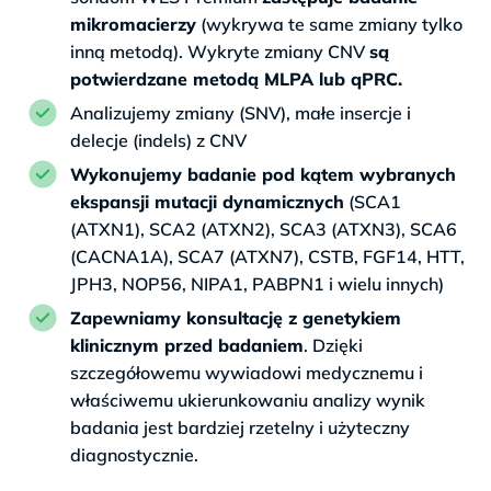
mikromacierzy
(wykrywa te same zmiany tylko
inną metodą). Wykryte zmiany CNV
są
potwierdzane metodą MLPA lub qPRC.
Analizujemy zmiany (SNV), małe insercje i
delecje (indels) z CNV
Wykonujemy badanie pod kątem wybranych
ekspansji mutacji dynamicznych
(SCA1
(ATXN1), SCA2 (ATXN2), SCA3 (ATXN3), SCA6
(CACNA1A), SCA7 (ATXN7), CSTB, FGF14, HTT,
JPH3, NOP56, NIPA1, PABPN1 i wielu innych)
Zapewniamy konsultację z genetykiem
klinicznym przed badaniem
. Dzięki
szczegółowemu wywiadowi medycznemu i
właściwemu ukierunkowaniu analizy wynik
badania jest bardziej rzetelny i użyteczny
diagnostycznie.