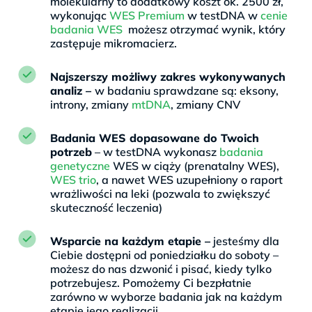
molekularny to dodatkowy koszt ok. 2500 zł,
wykonując
WES Premium
w testDNA w
cenie
badania WES
możesz otrzymać wynik, który
zastępuje mikromacierz.
Najszerszy możliwy zakres wykonywanych
analiz –
w badaniu sprawdzane są: eksony,
introny, zmiany
mtDNA
, zmiany CNV
Badania WES dopasowane do Twoich
potrzeb
– w testDNA wykonasz
badania
genetyczne
WES w ciąży (prenatalny WES),
WES trio
, a nawet WES uzupełniony o raport
wrażliwości na leki (pozwala to zwiększyć
skuteczność leczenia)
Wsparcie na każdym etapie –
jesteśmy dla
Ciebie dostępni od poniedziałku do soboty –
możesz do nas dzwonić i pisać, kiedy tylko
potrzebujesz. Pomożemy Ci bezpłatnie
zarówno w wyborze badania jak na każdym
etapie jego realizacji.