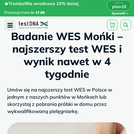
Skip
🔥Trombofilia wrodzona 10% taniej
🔥Trombofilia wrodzona 10% taniej
x
plan10
plan10
>
>
to
Promocja trwa do
.
17.08
Promocja trwa do
17.08
.
Sprawdź
content
/
/
testdna.pl
Artykuły
Badanie WES...
Open
Badanie WES Mońki –
Menu
najszerszy test WES i
wynik nawet w 4
tygodnie
Umów się na najszerszy test WES w Polsce w
jednym z naszych punktów w Mońkach lub
skorzystaj z pobrania próbki w domu przez
wykwalifikowaną pielęgniarkę.