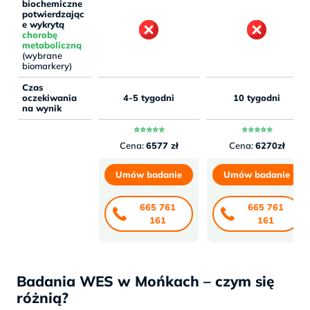
biochemiczne
potwierdzając
e wykrytą
chorobę
metaboliczną
(wybrane
biomarkery)
Czas
oczekiwania
4-5 tygodni
10 tygodni
na wynik
⭐⭐⭐⭐⭐
⭐⭐⭐⭐⭐
Cena:
6577 zł
Cena:
6270zł
Umów badanie
Umów badanie
665 761
665 761
161
161
Badania WES w Mońkach – czym się
różnią?