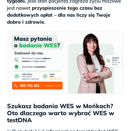
tygodni.
Jeśli stan pacjenta zagraża życiu możliwe
jest nawet
przyspieszenie tego czasu bez
dodatkowych opłat – dla nas liczy się Twoje
dobro i zdrowie
.
Szukasz badania WES w Mońkach?
Oto dlaczego warto wybrać WES w
testDNA