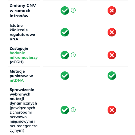
Zmiany CNV
w ramach
intronów
Istotne
klinicznie
regulatorowe
RNA
Zastępuje
badanie
mikromacierzy
(aCGH)
Mutacje
punktowe w
mtDNA
Sprawdzenie
wybranych
mutacji
dynamicznych
(powiązanych
z chorobami
nerwowo-
mięśniowymi i
neurodegenera
cyjnymi)