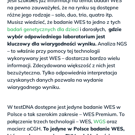
Jeśli szukałeś już informacji na temat badań WES
na pewno zauważyłeś, że na rynku są dostępne
różne jego rodzaje – solo, duo, trio, quatro itp.
Musisz wiedzieć, że badanie WES to jedno z tych
badań genetycznych dla dzieci
i dorosłych,
gdzie
wybór odpowiedniego laboratorium jest
kluczowy dla wiarygodności wyniku.
Analiza NGS
– to właśnie przy pomocy tej technologii
wykonywany jest WES – dostarcza bardzo wielu
informacji. Zdecydowana większość z nich jest
bezużyteczna. Tylko odpowiednia interpretacja
uzyskanych danych pozwala na wydanie
wiarygodnego wyniku.
>
W testDNA dostępne jest jedyne badanie WES w
Polsce o tak szerokim zakresie – WES Premium. To
połączenie trzech technologii – WES,
WGS
oraz
macierz aCGH.
To jedyne w Polsce badanie WES,