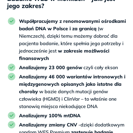
jego zakres?
Współpracujemy z renomowanymi ośrodkami
badań DNA w Polsce i za granicą
(w
Niemczech), dzięki temu możemy dobrać dla
pacjenta badanie, które spełnia jego potrzeby i
jednocześnie jest
w zakresie możliwości
finansowych
Analizujemy 23 000 genów
czyli cały ekson
Analizujemy 46 000 wariantów intronowych i
międzygenowych opisanych jako istotne dla
choroby
w bazie danych mutacji genów
człowieka (HGMD) i ClinVar – to właśnie one
stanowią miejsca niekodujące DNA
Analizujemy 100% mtDNA
Analizujemy zmiany CNV
-dzięki dodatkowym
sondom WES Premium
zastępuje badanie