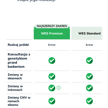
WES Premium
WES Standard
Rodzaj próbki
krew
krew
Konsultacja z
genetykiem
przed
badaniem
Zmiany w
eksonach
Zmiany w
intronach
Zmiany CNV w
ramach
eksonu