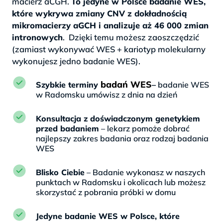
macierz aCGH.
To jedyne w Polsce badanie WES,
które wykrywa zmiany CNV z dokładnością
mikromacierzy aGCH i analizuje aż 46 000 zmian
intronowych
. Dzięki temu możesz zaoszczędzić
(zamiast wykonywać WES + kariotyp molekularny
wykonujesz jedno badanie WES).
badań WES
Szybkie terminy
–
badanie WES
w Radomsku umówisz z dnia na dzień
Konsultacja z doświadczonym genetykiem
przed badaniem
– lekarz pomoże dobrać
najlepszy zakres badania oraz rodzaj badania
WES
Blisko Ciebie
– Badanie wykonasz w naszych
punktach w Radomsku i okolicach lub możesz
skorzystać z pobrania próbki w domu
Jedyne badanie WES w Polsce, które