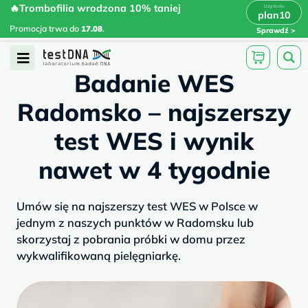
Skip
🔥Trombofilia wrodzona 10% taniej
🔥Trombofilia wrodzona 10% taniej
x
plan10
plan10
>
>
to
Promocja trwa do
.
17.08
Promocja trwa do
17.08
.
Sprawdź
content
/
/
testdna.pl
Artykuły
Badanie WES...
Open
Badanie WES
Menu
Radomsko – najszerszy
test WES i wynik
nawet w 4 tygodnie
Umów się na najszerszy test WES w Polsce w
jednym z naszych punktów w Radomsku lub
skorzystaj z pobrania próbki w domu przez
wykwalifikowaną pielęgniarkę.