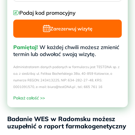
Podaj kod promocyjny
Zarezerwuj wizytę
Pamiętaj!
W każdej chwili możesz zmienić
termin lub odwołać swoją wizytę.
Administratorem danych podanych w formularzu jest TESTDNA sp. z
o.o. z siedzibą: ul. Feliksa Bocheńskiego 38a, 40-859 Katowice, o
numerze REGON: 243413225, NIP: 634-282-27-48, KRS:
0001091570, e-mail: biuro@testDNA.pl , tel.: 665 761 16
Pokaż całość >>
Badanie WES w Radomsku możesz
uzupełnić o raport farmakogenetyczny