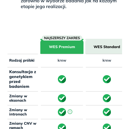
zarówno w wyborze badania jak na każdym
etapie jego realizacji.
WES Premium
WES Standard
Rodzaj próbki
krew
krew
Konsultacja z
genetykiem
przed
badaniem
Zmiany w
eksonach
Zmiany w
intronach
Zmiany CNV w
ramach