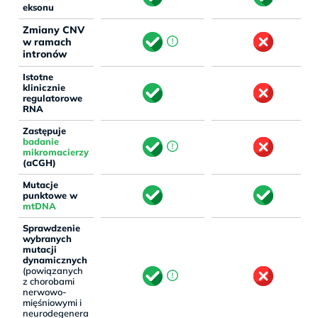
eksonu
Zmiany CNV
w ramach
intronów
Istotne
klinicznie
regulatorowe
RNA
Zastępuje
badanie
mikromacierzy
(aCGH)
Mutacje
punktowe w
mtDNA
Sprawdzenie
wybranych
mutacji
dynamicznych
(powiązanych
z chorobami
nerwowo-
mięśniowymi i
neurodegenera