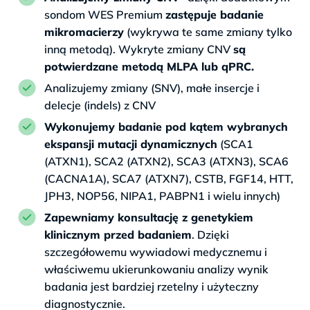
sondom WES Premium
zastępuje badanie
mikromacierzy
(wykrywa te same zmiany tylko
inną metodą). Wykryte zmiany CNV
są
potwierdzane metodą MLPA lub qPRC.
Analizujemy zmiany (SNV), małe insercje i
delecje (indels) z CNV
Wykonujemy badanie pod kątem wybranych
ekspansji mutacji dynamicznych
(SCA1
(ATXN1), SCA2 (ATXN2), SCA3 (ATXN3), SCA6
(CACNA1A), SCA7 (ATXN7), CSTB, FGF14, HTT,
JPH3, NOP56, NIPA1, PABPN1 i wielu innych)
Zapewniamy konsultację z genetykiem
klinicznym przed badaniem
. Dzięki
szczegółowemu wywiadowi medycznemu i
właściwemu ukierunkowaniu analizy wynik
badania jest bardziej rzetelny i użyteczny
diagnostycznie.