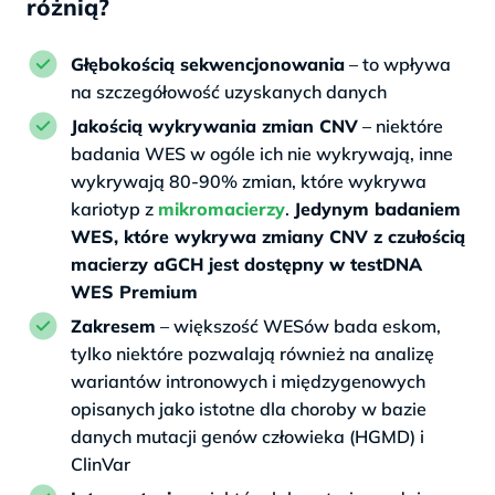
różnią?
Głębokością sekwencjonowania
– to wpływa
na szczegółowość uzyskanych danych
Jakością wykrywania zmian CNV
– niektóre
badania WES w ogóle ich nie wykrywają, inne
wykrywają 80-90% zmian, które wykrywa
kariotyp z
mikromacierzy
.
Jedynym badaniem
WES, które wykrywa zmiany CNV z czułością
macierzy aGCH jest dostępny w testDNA
WES Premium
Zakresem
– większość WESów bada eskom,
tylko niektóre pozwalają również na analizę
wariantów intronowych i międzygenowych
opisanych jako istotne dla choroby w bazie
danych mutacji genów człowieka (HGMD) i
ClinVar