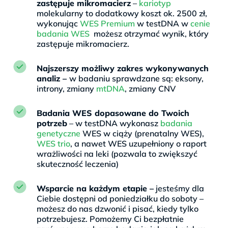
zastępuje mikromacierz
–
kariotyp
molekularny to dodatkowy koszt ok. 2500 zł,
wykonując
WES Premium
w testDNA w
cenie
badania WES
możesz otrzymać wynik, który
zastępuje mikromacierz.
Najszerszy możliwy zakres wykonywanych
analiz –
w badaniu sprawdzane są: eksony,
introny, zmiany
mtDNA
, zmiany CNV
Badania WES dopasowane do Twoich
potrzeb
– w testDNA wykonasz
badania
genetyczne
WES w ciąży (prenatalny WES),
WES trio
, a nawet WES uzupełniony o raport
wrażliwości na leki (pozwala to zwiększyć
skuteczność leczenia)
Wsparcie na każdym etapie –
jesteśmy dla
Ciebie dostępni od poniedziałku do soboty –
możesz do nas dzwonić i pisać, kiedy tylko
potrzebujesz. Pomożemy Ci bezpłatnie