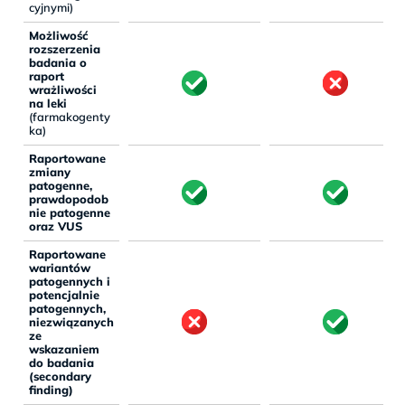
cyjnymi)
Możliwość
rozszerzenia
badania o
raport
wrażliwości
na leki
(farmakogenty
ka)
Raportowane
zmiany
patogenne,
prawdopodob
nie patogenne
oraz VUS
Raportowane
wariantów
patogennych i
potencjalnie
patogennych,
niezwiązanych
ze
wskazaniem
do badania
(secondary
finding)