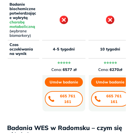
Badanie
biochemiczne
potwierdzając
e wykrytą
chorobę
metaboliczną
(wybrane
biomarkery)
Czas
oczekiwania
4-5 tygodni
10 tygodni
na wynik
⭐⭐⭐⭐⭐
⭐⭐⭐⭐⭐
Cena:
6577 zł
Cena:
6270zł
Umów badanie
Umów badanie
665 761
665 761
161
161
Badania WES w Radomsku – czym się