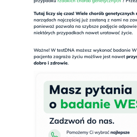
przypadku
rzadkich chorób genetycznych
? Przez
>
Tutaj liczy się czas! Wiele chorób genetycznyc
narządach najczęściej już zostaną z nami na za
ponieważ pozwala na szybsze podjęcie odpowiedn
niektórych przypadkach nawet uratować życie.
.
Ważne! W testDNA możesz wykonać badanie WE
pacjenta zagraża życiu możliwe jest nawet
przys
dobro i zdrowie
.