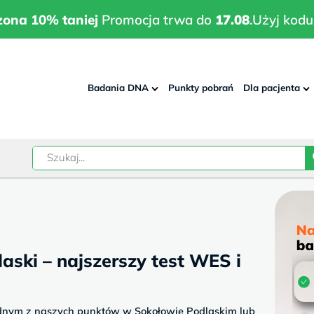
wrodzona 10% taniej
Promocja trwa do
17.08
.
Użyj kodu:
pla
zona 10% taniej
Promocja trwa do
17.08
.
Użyj kodu
Badania DNA
Punkty pobrań
Dla pacjenta
–
w
ski – najszerszy test WES i
ednym z naszych punktów w Sokołowie Podlaskim lub