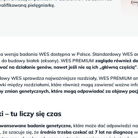
alifikowaną pielęgniarkę.
na wersja badania WES dostępna w Polsce. Standardowy WES an
je do budowy białek (eksony). WES PREMIUM
zagląda również d
 na działanie genów, nawet jeśli nie są ich „główną częścią”
.
ardowy WES sprawdza najważniejsze rozdziały, WES PREMIUM an
wki między rozdziałami, które również mogą zawierać ważne info
czby zmian genetycznych, które mogą odpowiadać za objawy pac
 tu liczy się czas
wansowane badanie genetyczne,
które może dać odpowiedzi n
 że szacuje się, że
średnio trzeba czekać aż 7 lat na diagnozę