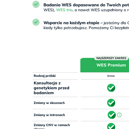
Badania WES dopasowane do Twoich pot
WES),
WES trio
, a nawet WES uzupełniony o ra
Wsparcie na każdym etapie –
jesteśmy dla C
kiedy tylko potrzebujesz. Pomożemy Ci bezpłat
WES Premium
Rodzaj próbki
krew
Konsultacja z
genetykiem przed
badaniem
Zmiany w eksonach
Zmiany w intronach
Zmiany CNV w ramach