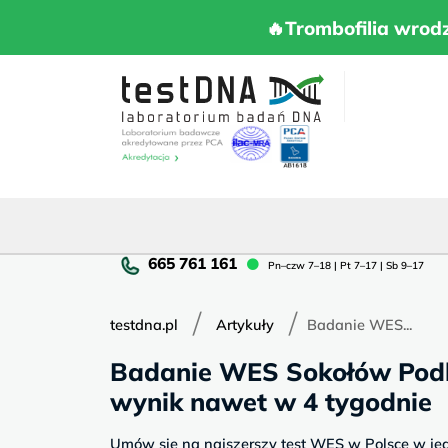
Skip
to
🔥Trombofilia 
🔥Trombofilia wrod
content
Pn
Pn–czw 7–18 | Pt 7–17 | Sb 9–17
cz
7–
/
/
18
testdna.pl
Artykuły
Badanie WES...
|
Badanie WES Sokołów Podla
Pt
7–
wynik nawet w 4 tygodnie
17
|
Umów się na najszerszy test WES w Polsce w j