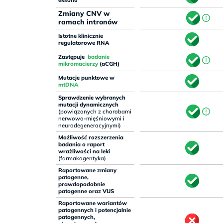
eksonu
Zmiany CNV w
ramach intronów
Istotne klinicznie
regulatorowe RNA
Zastępuje
badanie
mikromacierzy
(aCGH)
Mutacje punktowe w
mtDNA
Sprawdzenie wybranych
mutacji dynamicznych
(powiązanych z chorobami
nerwowo-mięśniowymi i
neurodegeneracyjnymi)
Możliwość rozszerzenia
badania o raport
wrażliwości na leki
(farmakogentyka)
Raportowane zmiany
patogenne,
prawdopodobnie
patogenne oraz VUS
Raportowane wariantów
patogennych i potencjalnie
patogennych,