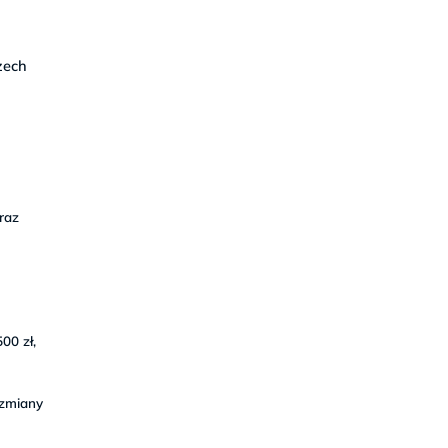
zech
raz
00 zł,
 zmiany