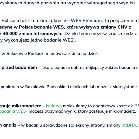
a uzyskanych danych pozwala na wydanie wiarygodnego wyniku.
olsce o tak szerokim zakresie – WES Premium. To połączenie tr
jedyne w Polsce badanie WES, które wykrywa zmiany CNV z
aż 46 000 zmian intronowych
. Dzięki temu możesz zaoszczędzić
y wykonujesz jedno badanie WES).
w Sokołowie Podlaskim umówisz z dnia na dzień
m przed badaniem
– lekarz pomoże dobrać najlepszy zakres badania o
unktach w Sokołowie Podlaskim i okolicach lub możesz skorzystać z
ępuje mikromacierz
–
kariotyp
molekularny to dodatkowy koszt ok. 25
 badania WES
możesz otrzymać wynik, który zastępuje mikromacierz.
 analiz –
w badaniu sprawdzane są: eksony, introny, zmiany
mtDNA
,