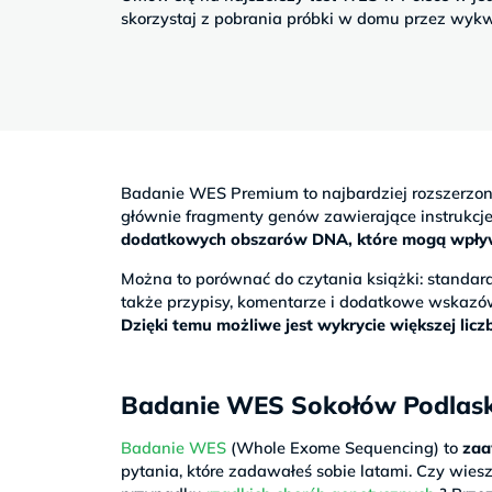
Sb
skorzystaj z pobrania próbki w domu przez wykw
9–
17
Badanie WES Premium to najbardziej rozszerzo
głównie fragmenty genów zawierające instrukc
dodatkowych obszarów DNA, które mogą wpływać
Można to porównać do czytania książki: stand
także przypisy, komentarze i dodatkowe wskazó
Dzięki temu możliwe jest wykrycie większej li
Badanie WES Sokołów Podlaski –
Badanie WES
(Whole Exome Sequencing) to
zaa
pytania, które zadawałeś sobie latami. Czy wiesz,