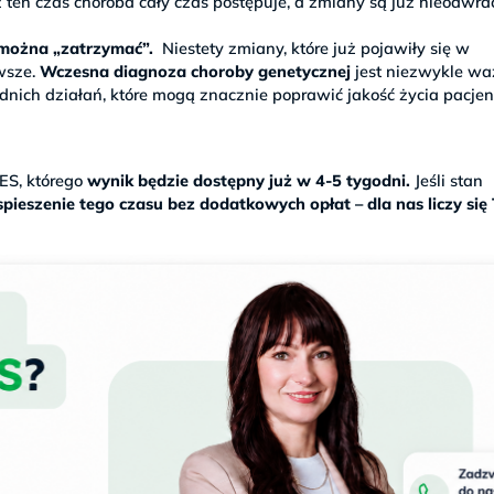
 ten czas choroba cały czas postępuje, a zmiany są już nieodwra
h można „zatrzymać”.
Niestety zmiany, które już pojawiły się w
wsze.
Wczesna diagnoza choroby genetycznej
jest niezwykle wa
ich działań, które mogą znacznie poprawić jakość życia pacjen
S, którego
wynik będzie dostępny już w 4-5 tygodni.
Jeśli stan
pieszenie tego czasu bez dodatkowych opłat – dla nas liczy się