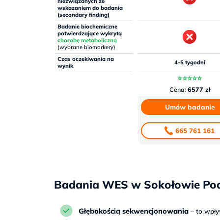
niezwiązanych ze
wskazaniem do badania
(secondary finding)
Badanie biochemiczne
potwierdzające wykrytą
chorobę metaboliczną
(wybrane biomarkery)
Czas oczekiwania na
4-5 tygodni
wynik
⭐⭐⭐⭐⭐
Cena:
6577 zł
Umów badanie
665 761 161
Badania WES w Sokołowie Podl
Głębokością sekwencjonowania
– to wpł