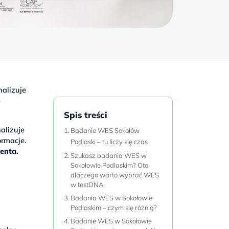
alizuje
o
Spis treści
alizuje
Badanie WES Sokołów
rmacje.
Podlaski – tu liczy się czas
jenta.
Szukasz badania WES w
Sokołowie Podlaskim? Oto
dlaczego warto wybrać WES
w testDNA
Badania WES w Sokołowie
a
Podlaskim – czym się różnią?
w
Badanie WES w Sokołowie