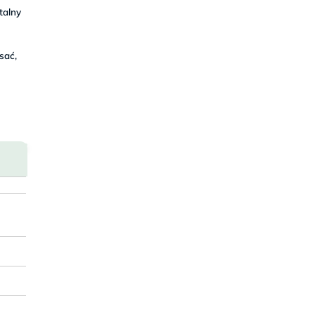
talny
sać,