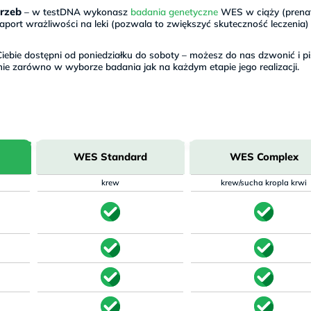
rzeb
– w testDNA wykonasz
badania genetyczne
WES w ciąży (prena
port wrażliwości na leki (pozwala to zwiększyć skuteczność leczenia)
iebie dostępni od poniedziałku do soboty – możesz do nas dzwonić i pi
nie zarówno w wyborze badania jak na każdym etapie jego realizacji.
WES Standard
WES Complex
krew
krew/sucha kropla krwi