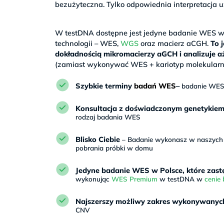
bezużyteczna. Tylko odpowiednia interpretacj
>
W testDNA dostępne jest jedyne badanie WES w P
technologii – WES,
WGS
oraz macierz aCGH.
To 
dokładnością mikromacierzy aGCH i analizuje 
(zamiast wykonywać WES + kariotyp molekularn
Szybkie terminy
badań WES
–
badanie WES 
Konsultacja z doświadczonym genetykie
rodzaj badania WES
Blisko Ciebie
– Badanie wykonasz w naszych p
pobrania próbki w domu
Jedyne badanie WES w Polsce, które zast
wykonując
WES Premium
w testDNA w
cenie
Najszerszy możliwy zakres wykonywanych
CNV