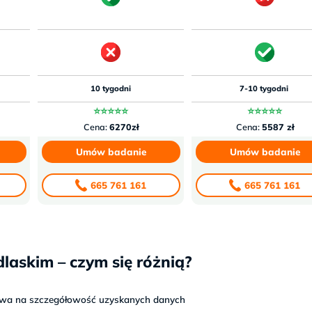
10 tygodni
7-10 tygodni
⭐⭐⭐⭐⭐
⭐⭐⭐⭐⭐
Cena:
6270zł
Cena:
5587 zł
Umów badanie
Umów badanie
665 761 161
665 761 161
askim – czym się różnią?
ywa na szczegółowość uzyskanych danych