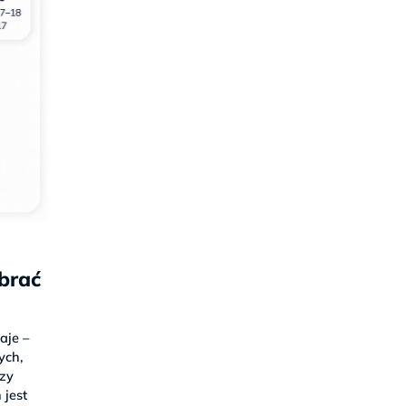
brać
aje –
łych,
rzy
 jest