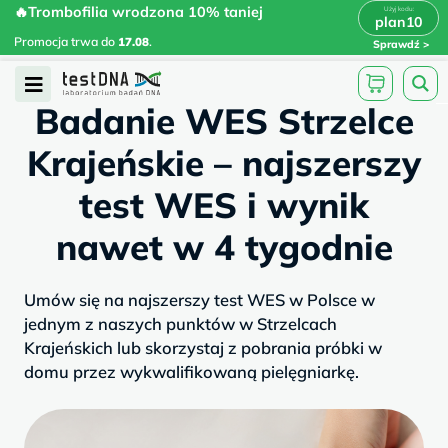
Skip
🔥Trombofilia wrodzona 10% taniej
🔥Trombofilia wrodzona 10% taniej
x
plan10
plan10
>
>
to
Promocja trwa do
.
17.08
Promocja trwa do
17.08
.
Sprawdź
content
/
/
testdna.pl
Artykuły
Badanie WES...
Open
Badanie WES Strzelce
Menu
Krajeńskie – najszerszy
test WES i wynik
nawet w 4 tygodnie
Umów się na najszerszy test WES w Polsce w
jednym z naszych punktów w Strzelcach
Krajeńskich lub skorzystaj z pobrania próbki w
domu przez wykwalifikowaną pielęgniarkę.