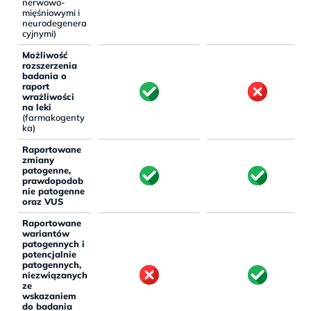
nerwowo-
mięśniowymi i
neurodegenera
cyjnymi)
Możliwość
rozszerzenia
badania o
raport
wrażliwości
na leki
(farmakogenty
ka)
Raportowane
zmiany
patogenne,
prawdopodob
nie patogenne
oraz VUS
Raportowane
wariantów
patogennych i
potencjalnie
patogennych,
niezwiązanych
ze
wskazaniem
do badania