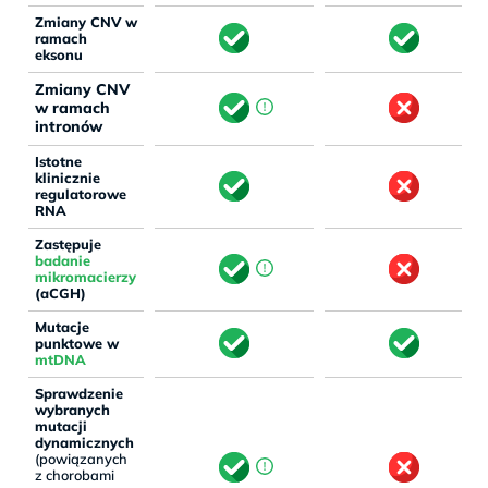
Zmiany CNV w
ramach
eksonu
Zmiany CNV
w ramach
intronów
Istotne
klinicznie
regulatorowe
RNA
Zastępuje
badanie
mikromacierzy
(aCGH)
Mutacje
punktowe w
mtDNA
Sprawdzenie
wybranych
mutacji
dynamicznych
(powiązanych
z chorobami