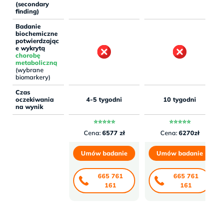
(secondary
finding)
Badanie
biochemiczne
potwierdzając
e wykrytą
chorobę
metaboliczną
(wybrane
biomarkery)
Czas
oczekiwania
4-5 tygodni
10 tygodni
na wynik
⭐⭐⭐⭐⭐
⭐⭐⭐⭐⭐
Cena:
6577 zł
Cena:
6270zł
Umów badanie
Umów badanie
665 761
665 761
161
161