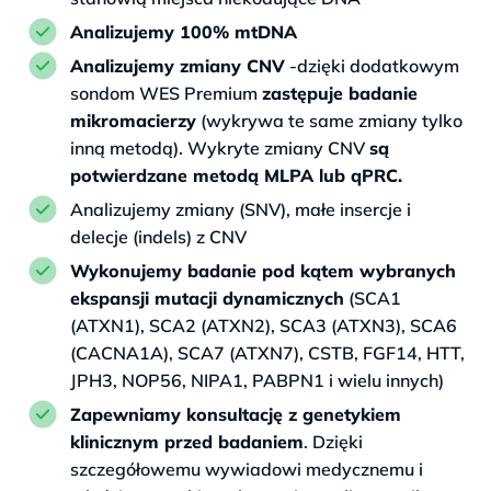
Analizujemy 100% mtDNA
Analizujemy zmiany CNV
-dzięki dodatkowym
sondom WES Premium
zastępuje badanie
mikromacierzy
(wykrywa te same zmiany tylko
inną metodą). Wykryte zmiany CNV
są
potwierdzane metodą MLPA lub qPRC.
Analizujemy zmiany (SNV), małe insercje i
delecje (indels) z CNV
Wykonujemy badanie pod kątem wybranych
ekspansji mutacji dynamicznych
(SCA1
(ATXN1), SCA2 (ATXN2), SCA3 (ATXN3), SCA6
(CACNA1A), SCA7 (ATXN7), CSTB, FGF14, HTT,
JPH3, NOP56, NIPA1, PABPN1 i wielu innych)
Zapewniamy konsultację z genetykiem
klinicznym przed badaniem
. Dzięki
szczegółowemu wywiadowi medycznemu i