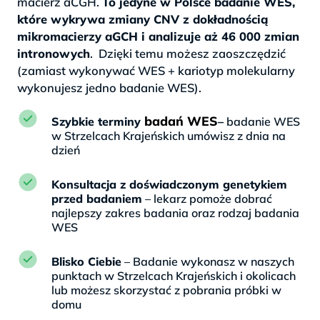
macierz aCGH.
To jedyne w Polsce badanie WES,
które wykrywa zmiany CNV z dokładnością
mikromacierzy aGCH i analizuje aż 46 000 zmian
intronowych
. Dzięki temu możesz zaoszczędzić
(zamiast wykonywać WES + kariotyp molekularny
wykonujesz jedno badanie WES).
badań WES
Szybkie terminy
–
badanie WES
w Strzelcach Krajeńskich umówisz z dnia na
dzień
Konsultacja z doświadczonym genetykiem
przed badaniem
– lekarz pomoże dobrać
najlepszy zakres badania oraz rodzaj badania
WES
Blisko Ciebie
– Badanie wykonasz w naszych
punktach w Strzelcach Krajeńskich i okolicach
lub możesz skorzystać z pobrania próbki w
domu