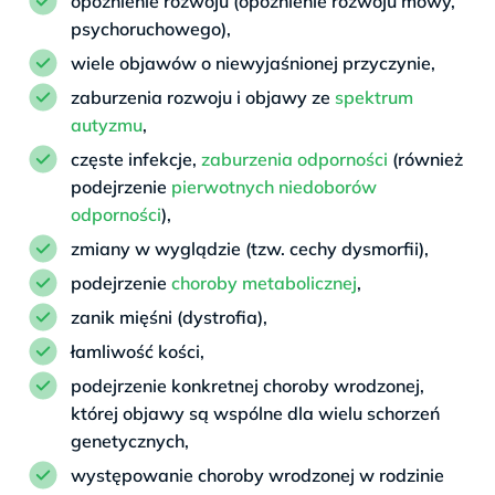
opóźnienie rozwoju (opóźnienie rozwoju mowy,
psychoruchowego),
wiele objawów o niewyjaśnionej przyczynie,
zaburzenia rozwoju i objawy ze
spektrum
autyzmu
,
częste infekcje,
zaburzenia odporności
(również
podejrzenie
pierwotnych niedoborów
odporności
),
zmiany w wyglądzie (tzw. cechy dysmorfii),
podejrzenie
choroby metabolicznej
,
zanik mięśni (dystrofia),
łamliwość kości,
podejrzenie konkretnej choroby wrodzonej,
której objawy są wspólne dla wielu schorzeń
genetycznych,
występowanie choroby wrodzonej w rodzinie