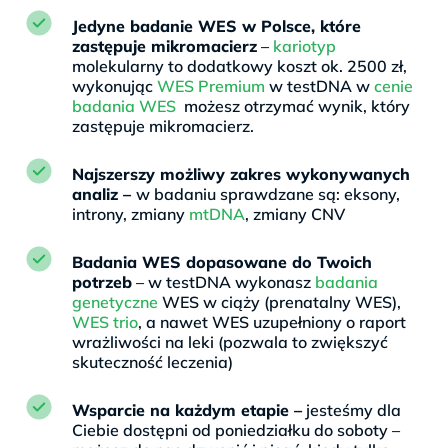
Jedyne badanie WES w Polsce, które
zastępuje mikromacierz
–
kariotyp
molekularny to dodatkowy koszt ok. 2500 zł,
wykonując
WES Premium
w testDNA w
cenie
badania WES
możesz otrzymać wynik, który
zastępuje mikromacierz.
Najszerszy możliwy zakres wykonywanych
analiz –
w badaniu sprawdzane są: eksony,
introny, zmiany
mtDNA
, zmiany CNV
Badania WES dopasowane do Twoich
potrzeb
– w testDNA wykonasz
badania
genetyczne
WES w ciąży (prenatalny WES),
WES trio
, a nawet WES uzupełniony o raport
wrażliwości na leki (pozwala to zwiększyć
skuteczność leczenia)
Wsparcie na każdym etapie –
jesteśmy dla
Ciebie dostępni od poniedziałku do soboty –