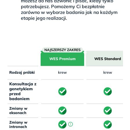
możesz do nas dzwonić i pisać, kiedy tylko
potrzebujesz. Pomożemy Ci bezpłatnie
zarówno w wyborze badania jak na każdym
etapie jego realizacji.
WES Premium
WES Standard
Rodzaj próbki
krew
krew
Konsultacja z
genetykiem
przed
badaniem
Zmiany w
eksonach
Zmiany w
intronach