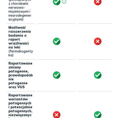
z chorobami
nerwowo-
mięśniowymi i
neurodegener
acyjnymi)
Możliwość
rozszerzenia
badania o
raport
wrażliwości
na leki
(farmakogenty
ka)
Raportowane
zmiany
patogenne,
prawdopodob
nie
patogenne
oraz VUS
Raportowane
wariantów
patogennych
i potencjalnie
patogennych,
niezwiązanyc