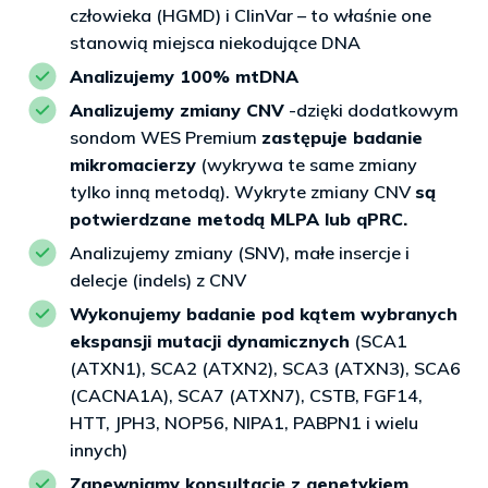
człowieka (HGMD) i ClinVar – to właśnie one
stanowią miejsca niekodujące DNA
Analizujemy 100% mtDNA
Analizujemy zmiany CNV
-dzięki dodatkowym
sondom WES Premium
zastępuje badanie
mikromacierzy
(wykrywa te same zmiany
tylko inną metodą). Wykryte zmiany CNV
są
potwierdzane metodą MLPA lub qPRC.
Analizujemy zmiany (SNV), małe insercje i
delecje (indels) z CNV
Wykonujemy badanie pod kątem wybranych
ekspansji mutacji dynamicznych
(SCA1
(ATXN1), SCA2 (ATXN2), SCA3 (ATXN3), SCA6
(CACNA1A), SCA7 (ATXN7), CSTB, FGF14,
HTT, JPH3, NOP56, NIPA1, PABPN1 i wielu
innych)
Zapewniamy konsultację z genetykiem