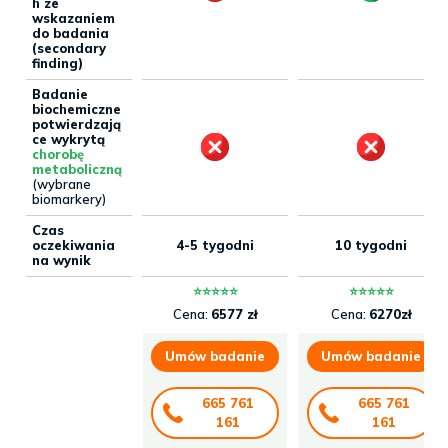
h ze
wskazaniem
do badania
(secondary
finding)
Badanie
biochemiczne
potwierdzają
ce wykrytą
chorobę
metaboliczną
(wybrane
biomarkery)
Czas
oczekiwania
4-5 tygodni
10 tygodni
na wynik
⭐⭐⭐⭐⭐
⭐⭐⭐⭐⭐
Cena:
6577 zł
Cena:
6270zł
Umów badanie
Umów badanie
665 761
665 761
161
161