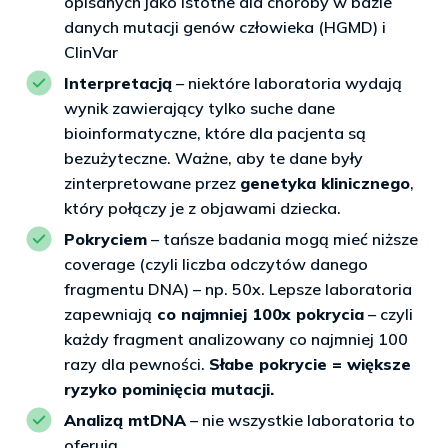
opisanych jako istotne dla choroby w bazie
danych mutacji genów człowieka (HGMD) i
ClinVar
Interpretacją
– niektóre laboratoria wydają
wynik zawierający tylko suche dane
bioinformatyczne, które dla pacjenta są
bezużyteczne. Ważne, aby te dane były
zinterpretowane przez
genetyka klinicznego
,
który połączy je z objawami dziecka.
Pokryciem
– tańsze badania mogą mieć niższe
coverage (czyli liczba odczytów danego
fragmentu DNA) – np. 50x. Lepsze laboratoria
zapewniają
co najmniej 100x pokrycia
– czyli
każdy fragment analizowany co najmniej 100
razy dla pewności.
Słabe pokrycie = większe
ryzyko pominięcia mutacji.
Analizą mtDNA
– nie wszystkie laboratoria to
oferują