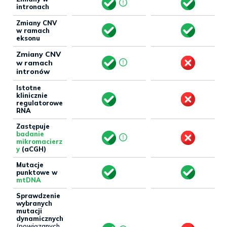
intronach
Zmiany CNV
w ramach
eksonu
Zmiany CNV
w ramach
intronów
Istotne
klinicznie
regulatorowe
RNA
Zastępuje
badanie
mikromacierz
y
(aCGH)
Mutacje
punktowe w
mtDNA
Sprawdzenie
wybranych
mutacji
dynamicznych
(powiązanych