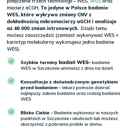
połączenie trzech technologii – WES,
WGS
oraz
macierz aCGH.
To jedyne w Polsce badanie
WES, które wykrywa zmiany CNV z
dokładnością mikromacierzy aGCH i analizuje
aż 46 000 zmian intronowych
. Dzięki temu
możesz zaoszczędzić (zamiast wykonywać WES +
kariotyp molekularny wykonujesz jedno badanie
WES).
badań WES
Szybkie terminy
–
badanie
WES w Szczecinie umówisz z dnia na dzień
Konsultacja z doświadczonym genetykiem
przed badaniem
– lekarz pomoże dobrać
najlepszy zakres badania oraz rodzaj badania
WES
Blisko Ciebie
– Badanie wykonasz w naszych
punktach w Szczecinie i okolicach lub możesz
skorzystać z pobrania próbki w domu