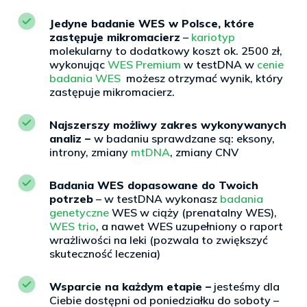
Jedyne badanie WES w Polsce, które
zastępuje mikromacierz
–
kariotyp
molekularny to dodatkowy koszt ok. 2500 zł,
wykonując
WES Premium
w testDNA w
cenie
badania WES
możesz otrzymać wynik, który
zastępuje mikromacierz.
Najszerszy możliwy zakres wykonywanych
analiz –
w badaniu sprawdzane są: eksony,
introny, zmiany
mtDNA
, zmiany CNV
Badania WES dopasowane do Twoich
potrzeb
– w testDNA wykonasz
badania
genetyczne
WES w ciąży (prenatalny WES),
WES trio
, a nawet WES uzupełniony o raport
wrażliwości na leki (pozwala to zwiększyć
skuteczność leczenia)
Wsparcie na każdym etapie –
jesteśmy dla
Ciebie dostępni od poniedziałku do soboty –