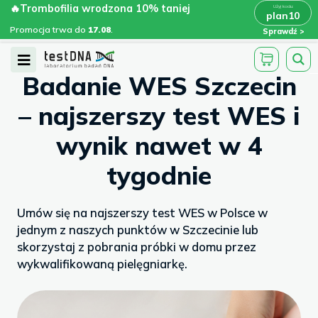
Skip
🔥Trombofilia wrodzona 10% taniej
🔥Trombofilia wrodzona 10% taniej
x
plan10
plan10
>
>
to
Promocja trwa do
.
17.08
Promocja trwa do
17.08
.
Sprawdź
content
/
/
testdna.pl
Artykuły
Badanie WES...
Open
Badanie WES Szczecin
Menu
– najszerszy test WES i
wynik nawet w 4
tygodnie
Umów się na najszerszy test WES w Polsce w
jednym z naszych punktów w Szczecinie lub
skorzystaj z pobrania próbki w domu przez
wykwalifikowaną pielęgniarkę.