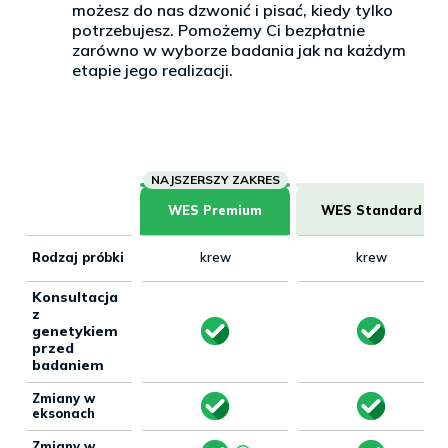
możesz do nas dzwonić i pisać, kiedy tylko
potrzebujesz. Pomożemy Ci bezpłatnie
zarówno w wyborze badania jak na każdym
etapie jego realizacji.
WES Premium
WES Standard
Rodzaj próbki
krew
krew
Konsultacja
z
genetykiem
przed
badaniem
Zmiany w
eksonach
Zmiany w