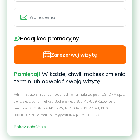
Podaj kod promocyjny
Zarezerwuj wizytę
Pamiętaj!
W każdej chwili możesz zmienić
termin lub odwołać swoją wizytę.
Administratorem danych podanych w formularzu jest TESTDNA sp. z
o.o. z siedzibą: ul. Feliksa Bocheńskiego 38a, 40-859 Katowice, o
numerze REGON: 243413225, NIP: 634-282-27-48, KRS:
0001091570, e-mail: biuro@testDNA.pl , tel.: 665 761 16
Pokaż całość >>