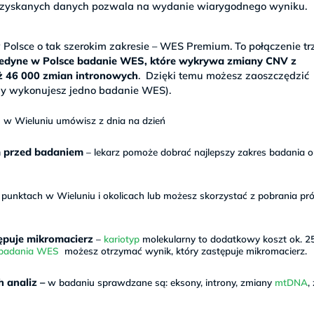
a uzyskanych danych pozwala na wydanie wiarygodnego wyniku.
olsce o tak szerokim zakresie – WES Premium. To połączenie tr
jedyne w Polsce badanie WES, które wykrywa zmiany CNV z
aż 46 000 zmian intronowych
. Dzięki temu możesz zaoszczędzić
y wykonujesz jedno badanie WES).
w Wieluniu umówisz z dnia na dzień
m przed badaniem
– lekarz pomoże dobrać najlepszy zakres badania o
unktach w Wieluniu i okolicach lub możesz skorzystać z pobrania pr
ępuje mikromacierz
–
kariotyp
molekularny to dodatkowy koszt ok. 25
 badania WES
możesz otrzymać wynik, który zastępuje mikromacierz.
 analiz –
w badaniu sprawdzane są: eksony, introny, zmiany
mtDNA
,