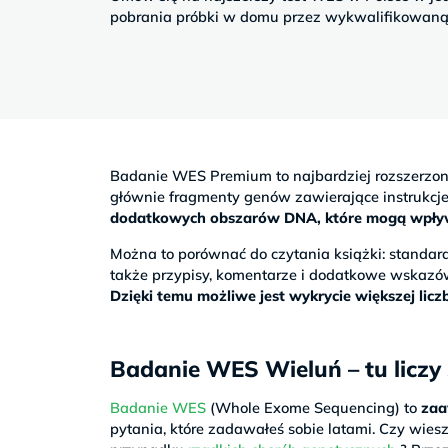
Sb
pobrania próbki w domu przez wykwalifikowaną 
9–
17
Badanie WES Premium to najbardziej rozszerzo
głównie fragmenty genów zawierające instrukc
dodatkowych obszarów DNA, które mogą wpływać
Można to porównać do czytania książki: stand
także przypisy, komentarze i dodatkowe wskazó
Dzięki temu możliwe jest wykrycie większej li
Badanie WES Wieluń – tu liczy 
Badanie WES
(Whole Exome Sequencing) to
zaa
pytania, które zadawałeś sobie latami. Czy wiesz,