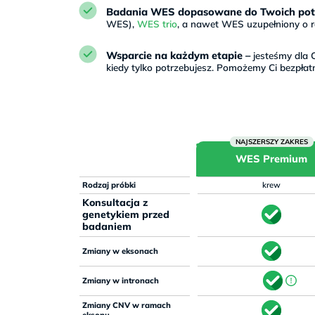
Badania WES dopasowane do Twoich pot
WES),
WES trio
, a nawet WES uzupełniony o ra
Wsparcie na każdym etapie –
jesteśmy dla C
kiedy tylko potrzebujesz. Pomożemy Ci bezpłat
WES Premium
Rodzaj próbki
krew
Konsultacja z
genetykiem przed
badaniem
Zmiany w eksonach
Zmiany w intronach
Zmiany CNV w ramach