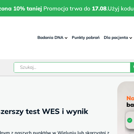
wrodzona 10% taniej
Promocja trwa do
17.08
.
Użyj kodu:
pla
zona 10% taniej
Promocja trwa do
17.08
.
Użyj kodu
Badania DNA
Punkty pobrań
Dla pacjenta
–
w
zerszy test WES i wynik
dnym z naszych punktów w Wieluniu lub skorzystaj z