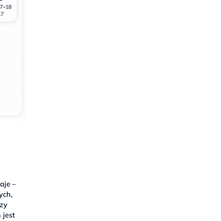
aje –
łych,
rzy
 jest