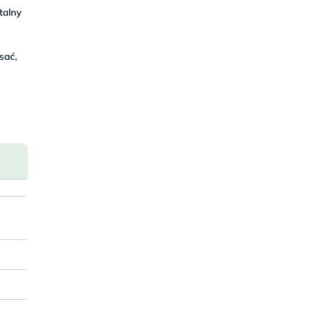
talny
sać,