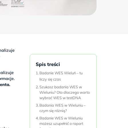
alizuje
o
Spis treści
alizuje
Badanie WES Wieluń – tu
rmacje.
liczy się czas
jenta.
Szukasz badania WES w
Wieluniu? Oto dlaczego warto
wybrać WES w testDNA
Badania WES w Wieluniu –
czym się różnią?
a
Badanie WES w Wieluniu
w
możesz uzupełnić o raport