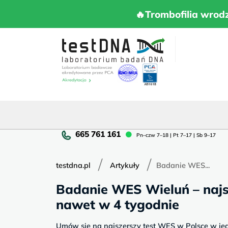
Skip
to
🔥Trombofilia 
🔥Trombofilia wrod
content
Pn
Pn–czw 7–18 | Pt 7–17 | Sb 9–17
cz
7–
/
/
18
testdna.pl
Artykuły
Badanie WES...
|
Badanie WES Wieluń – najs
Pt
7–
nawet w 4 tygodnie
17
|
Umów się na najszerszy test WES w Polsce w je