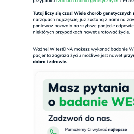
przypadku
rzadkich chorób genetycznych
? Przez
>
Tutaj liczy się czas! Wiele chorób genetycznyc
narządach najczęściej już zostaną z nami na za
ponieważ pozwala na szybsze podjęcie odpowiedn
niektórych przypadkach nawet uratować życie.
.
Ważne! W testDNA możesz wykonać badanie WE
pacjenta zagraża życiu możliwe jest nawet
przys
dobro i zdrowie
.