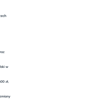
zech
raz
óbki w
00 zł,
 zmiany