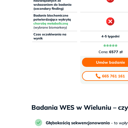
niezwiązanych ze
wskazaniem do badania
(secondary finding)
Badanie biochemiczne
potwierdzające wykrytą
chorobę metaboliczną
(wybrane biomarkery)
Czas oczekiwania na
4-5 tygodni
wynik
⭐⭐⭐⭐⭐
Cena:
6577 zł
Umów badanie
665 761 161
Badania WES w Wieluniu – czy
Głębokością sekwencjonowania
– to wpł