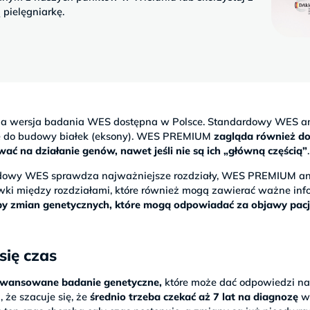
pielęgniarkę.
na wersja badania WES dostępna w Polsce. Standardowy WES an
je do budowy białek (eksony). WES PREMIUM
zagląda również d
 na działanie genów, nawet jeśli nie są ich „główną częścią”
.
ardowy WES sprawdza najważniejsze rozdziały, WES PREMIUM an
wki między rozdziałami, które również mogą zawierać ważne info
czby zmian genetycznych, które mogą odpowiadać za objawy pac
się czas
wansowane badanie genetyczne,
które może dać odpowiedzi n
 że szacuje się, że
średnio trzeba czekać aż 7 lat na diagnozę