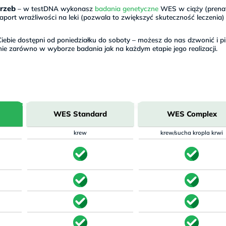
rzeb
– w testDNA wykonasz
badania genetyczne
WES w ciąży (prena
port wrażliwości na leki (pozwala to zwiększyć skuteczność leczenia)
iebie dostępni od poniedziałku do soboty – możesz do nas dzwonić i pi
nie zarówno w wyborze badania jak na każdym etapie jego realizacji.
WES Standard
WES Complex
krew
krew/sucha kropla krwi