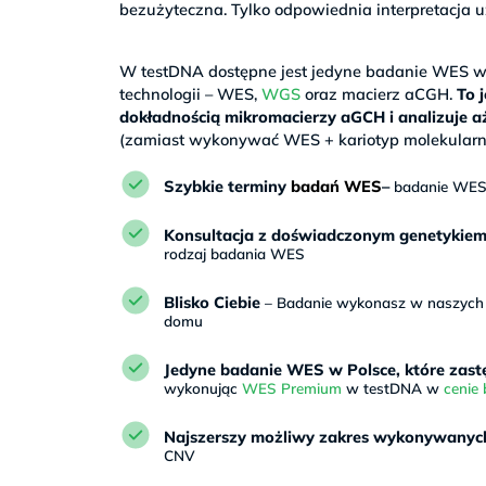
bezużyteczna. Tylko odpowiednia interpretacj
>
W testDNA dostępne jest jedyne badanie WES w P
technologii – WES,
WGS
oraz macierz aCGH.
To 
dokładnością mikromacierzy aGCH i analizuje 
(zamiast wykonywać WES + kariotyp molekularn
Szybkie terminy
badań WES
–
badanie WES 
Konsultacja z doświadczonym genetykie
rodzaj badania WES
Blisko Ciebie
– Badanie wykonasz w naszych p
domu
Jedyne badanie WES w Polsce, które zast
wykonując
WES Premium
w testDNA w
cenie
Najszerszy możliwy zakres wykonywanych
CNV