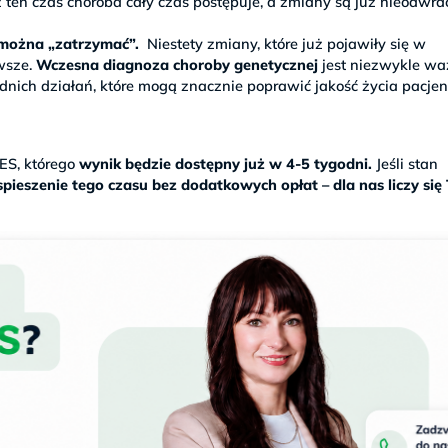
 ten czas choroba cały czas postępuje, a zmiany są już nieodwra
h można „zatrzymać”.
Niestety zmiany, które już pojawiły się w
wsze.
Wczesna diagnoza choroby genetycznej
jest niezwykle wa
ich działań, które mogą znacznie poprawić jakość życia pacjen
S, którego
wynik będzie dostępny już w 4-5 tygodni.
Jeśli stan
pieszenie tego czasu bez dodatkowych opłat – dla nas liczy się