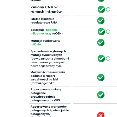
eksonu
Zmiany CNV w
ramach intronów
Istotne klinicznie
regulatorowe RNA
Zastępuje
badanie
mikromacierzy
(aCGH)
Mutacje punktowe w
mtDNA
Sprawdzenie wybranych
mutacji dynamicznych
(powiązanych z chorobami
nerwowo-mięśniowymi i
neurodegeneracyjnymi)
Możliwość rozszerzenia
badania o raport
wrażliwości na leki
(farmakogentyka)
Raportowane zmiany
patogenne,
prawdopodobnie
patogenne oraz VUS
Raportowane wariantów
patogennych i potencjalnie
patogennych,