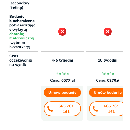
(secondary
finding)
Badanie
biochemiczne
potwierdzając
e wykrytą
chorobę
metaboliczną
(wybrane
biomarkery)
Czas
oczekiwania
4-5 tygodni
10 tygodni
na wynik
⭐⭐⭐⭐⭐
⭐⭐⭐⭐⭐
Cena:
6577 zł
Cena:
6270zł
Umów badanie
Umów badanie
665 761
665 761
161
161