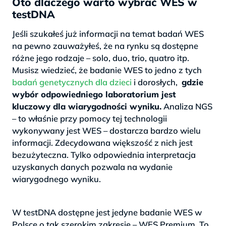
Oto dlaczego warto wybrać WES w
testDNA
Jeśli szukałeś już informacji na temat badań WES
na pewno zauważyłeś, że na rynku są dostępne
różne jego rodzaje – solo, duo, trio, quatro itp.
Musisz wiedzieć, że badanie WES to jedno z tych
badań genetycznych dla dzieci
i dorosłych,
gdzie
wybór odpowiedniego laboratorium jest
kluczowy dla wiarygodności wyniku.
Analiza NGS
– to właśnie przy pomocy tej technologii
wykonywany jest WES – dostarcza bardzo wielu
informacji. Zdecydowana większość z nich jest
bezużyteczna. Tylko odpowiednia interpretacja
uzyskanych danych pozwala na wydanie
wiarygodnego wyniku.
>
W testDNA dostępne jest jedyne badanie WES w
Polsce o tak szerokim zakresie – WES Premium. To