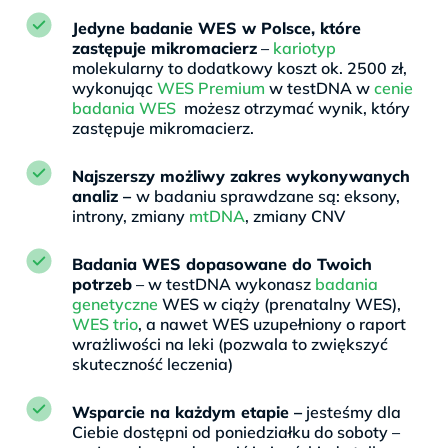
Jedyne badanie WES w Polsce, które
zastępuje mikromacierz
–
kariotyp
molekularny to dodatkowy koszt ok. 2500 zł,
wykonując
WES Premium
w testDNA w
cenie
badania WES
możesz otrzymać wynik, który
zastępuje mikromacierz.
Najszerszy możliwy zakres wykonywanych
analiz –
w badaniu sprawdzane są: eksony,
introny, zmiany
mtDNA
, zmiany CNV
Badania WES dopasowane do Twoich
potrzeb
– w testDNA wykonasz
badania
genetyczne
WES w ciąży (prenatalny WES),
WES trio
, a nawet WES uzupełniony o raport
wrażliwości na leki (pozwala to zwiększyć
skuteczność leczenia)
Wsparcie na każdym etapie –
jesteśmy dla
Ciebie dostępni od poniedziałku do soboty –