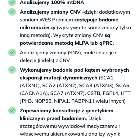
Analizujemy 100% mtDNA
Analizujemy zmiany CNV
-dzięki dodatkowym
sondom WES Premium
zastępuje badanie
mikromacierzy
(wykrywa te same zmiany tylko
inną metodą). Wykryte zmiany CNV
są
potwierdzane metodą MLPA lub qPRC.
Analizujemy zmiany (SNV), małe insercje i
delecje (indels) z CNV
Wykonujemy badanie pod kątem wybranych
ekspansji mutacji dynamicznych
(SCA1
(ATXN1), SCA2 (ATXN2), SCA3 (ATXN3), SCA6
(CACNA1A), SCA7 (ATXN7), CSTB, FGF14, HTT,
JPH3, NOP56, NIPA1, PABPN1 i wielu innych)
Zapewniamy konsultację z genetykiem
klinicznym przed badaniem
. Dzięki
szczegółowemu wywiadowi medycznemu i
właściwemu ukierunkowaniu analizy wynik