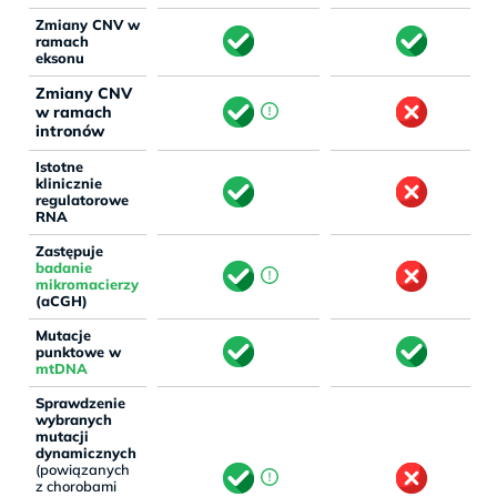
Zmiany CNV w
ramach
eksonu
Zmiany CNV
w ramach
intronów
Istotne
klinicznie
regulatorowe
RNA
Zastępuje
badanie
mikromacierzy
(aCGH)
Mutacje
punktowe w
mtDNA
Sprawdzenie
wybranych
mutacji
dynamicznych
(powiązanych
z chorobami