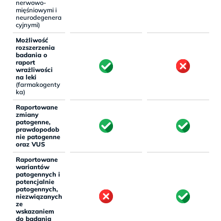
nerwowo-
mięśniowymi i
neurodegenera
cyjnymi)
Możliwość
rozszerzenia
badania o
raport
wrażliwości
na leki
(farmakogenty
ka)
Raportowane
zmiany
patogenne,
prawdopodob
nie patogenne
oraz VUS
Raportowane
wariantów
patogennych i
potencjalnie
patogennych,
niezwiązanych
ze
wskazaniem
do badania