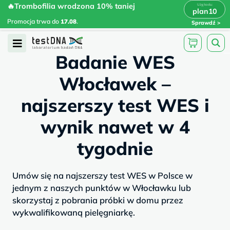
Skip
🔥Trombofilia wrodzona 10% taniej
🔥Trombofilia wrodzona 10% taniej
x
plan10
plan10
>
>
to
Promocja trwa do
.
17.08
Promocja trwa do
17.08
.
Sprawdź
content
/
/
testdna.pl
Artykuły
Badanie WES...
Open
Badanie WES
Menu
Włocławek –
najszerszy test WES i
wynik nawet w 4
tygodnie
Umów się na najszerszy test WES w Polsce w
jednym z naszych punktów w Włocławku lub
skorzystaj z pobrania próbki w domu przez
wykwalifikowaną pielęgniarkę.