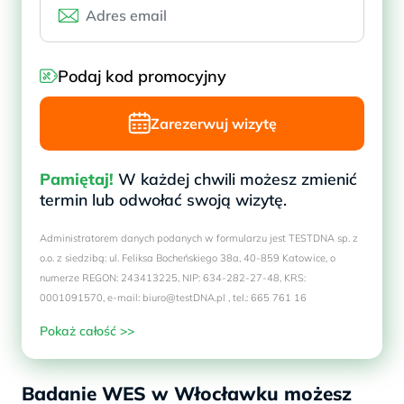
Podaj kod promocyjny
Zarezerwuj wizytę
Pamiętaj!
W każdej chwili możesz zmienić
termin lub odwołać swoją wizytę.
Administratorem danych podanych w formularzu jest TESTDNA sp. z
o.o. z siedzibą: ul. Feliksa Bocheńskiego 38a, 40-859 Katowice, o
numerze REGON: 243413225, NIP: 634-282-27-48, KRS:
0001091570, e-mail: biuro@testDNA.pl , tel.: 665 761 16
Pokaż całość >>
Badanie WES w Włocławku możesz